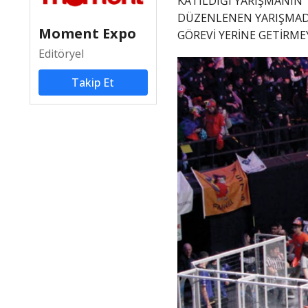
KATILDIĞI YARIŞMANIN 
DÜZENLENEN YARIŞMADA 
Moment Expo
GÖREVİ YERİNE GETİRMEY
Editöryel
Takip Et