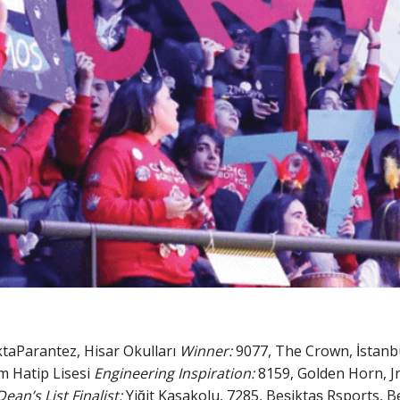
taParantez, Hisar Okulları
Winner:
9077, The Crown, İstanb
m Hatip Lisesi
Engineering Inspiration:
8159, Golden Horn, Jr
Dean’s List Finalist:
Yiğit Kasakolu, 7285, Beşiktaş Rsports, Bes