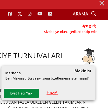
⨯
Üye girişi
Sizde üye olun, içerikleri takip edin
KİYE TURNUVALARI
Makinist
M
e
r
h
a
b
a
,
B
e
n
M
a
k
i
n
i
s
t
.
B
u
y
a
z
ı
y
ı
s
a
n
a
ö
z
e
t
l
e
m
e
m
i
i
s
t
e
r
m
i
s
i
n
?
|
İ SERGİLEDİĞİ EN PRESTİJLİ YARIŞMALARDAN BİRİ
Hayır!.
Evet Hadi Yap!
4 MART- 2 NİSAN TARİHLERİNDE VOLKSWAGEN
DE 30’DAN FAZLA ÜLKEDEN GELEN TAKIMLARIN