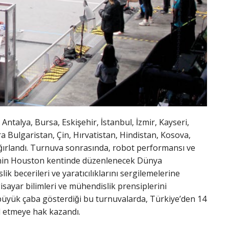
ntalya, Bursa, Eskişehir, İstanbul, İzmir, Kayseri,
ra Bulgaristan, Çin, Hırvatistan, Hindistan, Kosova,
 ağırlandı. Turnuva sonrasında, robot performansı ve
D’nin Houston kentinde düzenlenecek Dünya
 becerileri ve yaratıcılıklarını sergilemelerine
isayar bilimleri ve mühendislik prensiplerini
ın büyük çaba gösterdiği bu turnuvalarda, Türkiye’den 14
l etmeye hak kazandı.