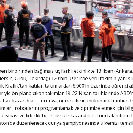
n birbirinden bağımsız üç farklı etkinlikte 13 ilden (Ankara, A
rsin, Ordu, Tekirdağ) 120’nin üzerinde yerli takımın yanı sı
ik Krallık’tan katılan takımlardan 6.000’in üzerinde öğrenci
eriyle ön plana çıkan takımlar 19-22 Nisan tarihlerinde AB
 hak kazandılar. Turnuva, öğrencilerin mükemmel mühendislik
kımları, robotlarını programlamak ve optimize etmek için bilg
 çalışması ve liderlik becerileri de kazandılar. Tüm takımlar
ouston’da düzenlenecek dünya şampiyonasında ülkemizi temsi