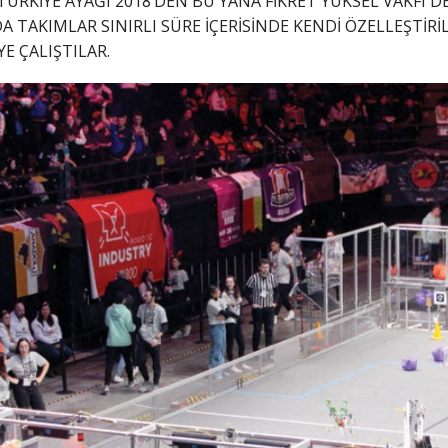
TÜRKİYE AYAĞI 2018’DEN BU YANA FİKRET YÜKSEL VAKFI D
TAKIMLAR SINIRLI SÜRE İÇERİSİNDE KENDİ ÖZELLEŞTİRİ
E ÇALIŞTILAR.