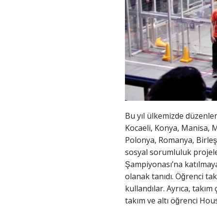
Bu yıl ülkemizde düzenlene
Kocaeli, Konya, Manisa, Me
Polonya, Romanya, Birleş
sosyal sorumluluk projel
Şampiyonası’na katılmaya
olanak tanıdı. Öğrenci ta
kullandılar. Ayrıca, takım
takım ve altı öğrenci H