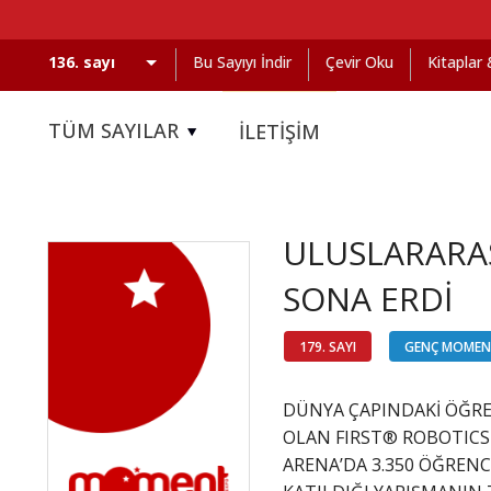
Bu Sayıyı İndir
Çevir Oku
Kitaplar
TÜM SAYILAR
İLETİŞİM
ULUSLARARAS
SONA ERDİ
179. SAYI
GENÇ MOME
DÜNYA ÇAPINDAKİ ÖĞREN
OLAN FIRST® ROBOTICS
ARENA’DA 3.350 ÖĞRENC