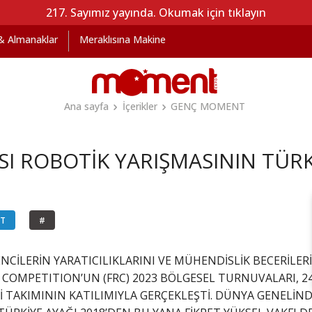
217. Sayımız yayında. Okumak için tıklayın
 & Almanaklar
Meraklısına Makine
Ana sayfa
İçerikler
GENÇ MOMENT
I ROBOTİK YARIŞMASININ TÜR
NT
#
CİLERİN YARATICILIKLARINI VE MÜHENDİSLİK BECERİLERİN
 COMPETITION’UN (FRC) 2023 BÖLGESEL TURNUVALARI, 2
İ TAKIMININ KATILIMIYLA GERÇEKLEŞTİ. DÜNYA GENELİN