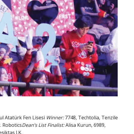
ul Atatürk Fen Lisesi
Winner:
7748, Techtolia, Tenzile
. Robotics
Dean’s List Finalist:
Alisa Kurun, 6989,
̧iktaş J.K.