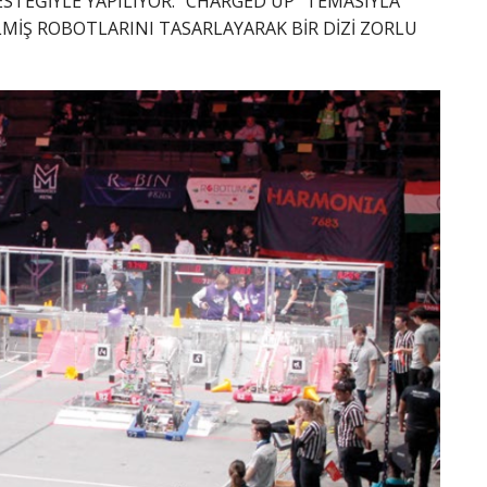
ESTEĞİYLE YAPILIYOR. “CHARGED UP” TEMASIYLA
LMİŞ ROBOTLARINI TASARLAYARAK BİR DİZİ ZORLU