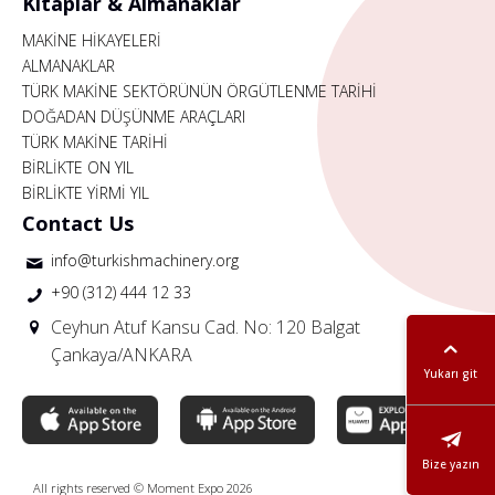
Kitaplar & Almanaklar
MAKİNE HİKAYELERİ
ALMANAKLAR
TÜRK MAKİNE SEKTÖRÜNÜN ÖRGÜTLENME TARİHİ
DOĞADAN DÜŞÜNME ARAÇLARI
TÜRK MAKİNE TARİHİ
BİRLİKTE ON YIL
BİRLİKTE YİRMİ YIL
Contact Us
info@turkishmachinery.org
+90 (312) 444 12 33
Ceyhun Atuf Kansu Cad. No: 120 Balgat
Çankaya/ANKARA
Yukarı git
Bize yazın
All rights reserved © Moment Expo 2026