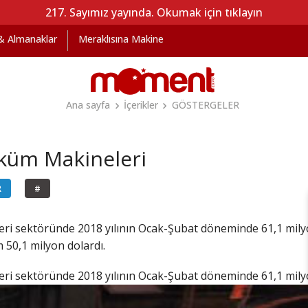
217. Sayımız yayında. Okumak için tıklayın
 & Almanaklar
Meraklısına Makine
Ana sayfa
İçerikler
GÖSTERGELER
küm Makineleri
R
#
 sektöründe 2018 yılının Ocak-Şubat döneminde 61,1 milyon d
50,1 milyon dolardı.
eri sektöründe
2018 yılının Ocak-Şubat döneminde 61,1 milyon