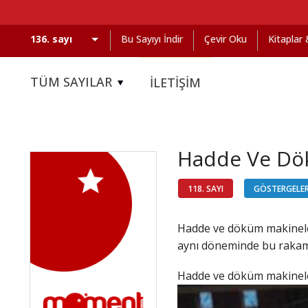
Bu Sayıyı İndir
Çevir Oku
Kitaplar
TÜM SAYILAR
İLETİŞİM
Hadde Ve Dö
118. SAYI
GÖSTERGELE
Hadde ve döküm makineleri
aynı döneminde bu rakam 
Hadde ve döküm makinel