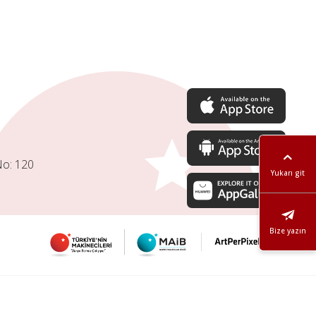
No: 120
Yukarı git
Bize yazın