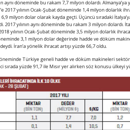
ının aynı döneminde bu rakam 7,7 milyon dolardı. Almanya’ya yö
r’e 2017 yılının Ocak-Şubat döneminde 1,4 milyon dolarlık ihr
 6,9 milyon dolar olarak kayda geçti. Üçüncü sıradaki İtalya
i. 2017 yılının aynı döneminde bu rakam 3 milyon dolardı. İta
18 yılının Ocak-Şubat döneminde 3,5 milyon dolarlık ihracat g
öneminde 3,1 milyon dolar değerinde hadde ve döküm makines
deydi. İran’a yönelik ihracat artışı yüzde 66,7 oldu.
döneminde Türkiye geneli hadde ve döküm makineleri sektörün
nci sırada yüzde 91,7 ile Mısır yer alırken söz konusu ülkeyi yü