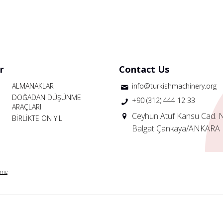
r
Contact Us
ALMANAKLAR
info@turkishmachinery.org
DOĞADAN DÜŞÜNME
+90 (312) 444 12 33
ARAÇLARI
Ceyhun Atuf Kansu Cad. 
BİRLİKTE ON YIL
Balgat Çankaya/ANKARA
rme