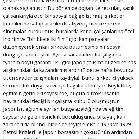
şekilde elektronik ve kültür üretimine geçmesine de
olanak sağlamıştır. Bu dönemde doğan Keiretsular, sadık
çalışanlarıyla özel bir sosyal bağ geliştirmiş; şirketler
kendilerine sahip arazilerde alışveriş merkezleri ve
sinemalar kurdurmuş, buralarda kendi çalışanlarına özel
indirim ve “bir bilete iki film” gibi kampanyalar
düzenleyerek onları şirketle bütünleşmiş bir sosyal
döngüye sokmuştur. Ayrıca sadakatleri karşılığında
“yaşam boyu garantili iş” gibi Japon çalışma düzenine has
alışkanlıklar da kazandırmışlardır (Elbette hafta boyunca
uzun saatler çalışmaları kaydıyla). Bunu, şirket içi yüksek
sorumluluk duygusu ve işe bağlılık izlemiştir. Böylelikle,
eğitimin getirileri sayesinde, bugün birçok insanın
hayranlıkla izlediği bir çalışma kültürü oluşmuştur.
Japonlar, eğitime ayrılan bütçe azaldığında ve eğitim
sayesinde gelen esneklik bozulduğunda ortaya çıkan
zararları da birincil elden deneyimlemiştir. 1973 ve 1979
Petrol Krizleri ile Japon borsasının çöküşünün ardından