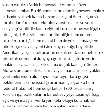
yıldan oldukça farklı bir sosyal-ekonomik düzen
deneyimlemişti. Bu dönemin ruhu olan Keynesyen makro
iktisadın yüksek kamu harcamaları gibi önerileri, devlet
tarafından fonlanan teknoloji araştırmaları ve yeni
sosyal güvenlik ile kamu eğitimi kurumlarının varlığıyla
birleşmişti. Bu evlilik hem üretkenliğin hem de reel
ücretlerin arttığı; hem makul hem de yüksek maaşlı ve
nitelikli çok sayıda yeni işin ortaya çıktığı, böylelikle
Amerikan çalışma kültürünün doruk noktası denebilecek
bir refah dönemini dünyaya getirmişti. İşçilerin yerini
makineler alsa da işsizlik daima düşük kalmıştı. General
Motors’un numerik kartlara veya limanların eski yükleme
yöntemlerinden alüminyum konteynırlara geçişi
beklenenin aksine işsizliği artırmamıştı. Çünkü hem
federal hükümet hem de şirketler 1900’lerde Henry
Ford’un işçi politikalarını bir üst seviyeye taşımıştı: İşçiyi
eğit ve iyi maaşlar ver ki yeni teknolojiyi kullanabilsin.
Şirket içi eğitimler sıradan boyacıları makinistlere,