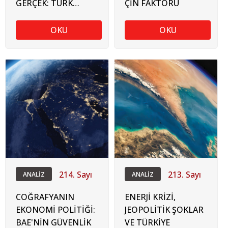
GERÇEK: TÜRK
ÇİN FAKTÖRÜ
SANAYİSİNİN
ÖNÜNDEKİ
OKU
OKU
GÖRÜNMEZ
MALİYETLER VE
GÜMRÜK SÜREÇLERİ
214. Sayı
213. Sayı
ANALİZ
ANALİZ
COĞRAFYANIN
ENERJİ KRİZİ,
EKONOMİ POLİTİĞİ:
JEOPOLİTİK ŞOKLAR
BAE'NİN GÜVENLİK
VE TÜRKİYE