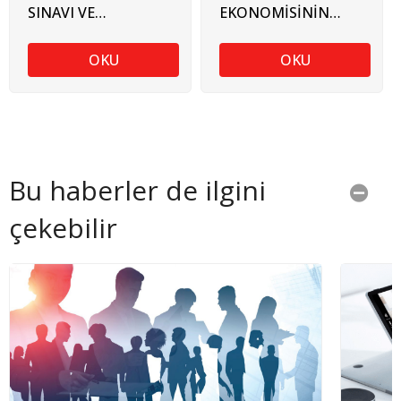
SINAVI VE
EKONOMİSİNİN
TÜRKİYE'NİN
ANALİTİK İHTİYACI
İHRACAT DERİNLİĞİ
OKU
OKU
Bu haberler de ilgini
çekebilir