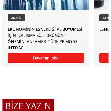
ANALİZ
GENC
EKONOMİNİN ESNEKLİĞİ VE BÜYÜMESİ
ESNEK
İÇİN “ÇALIŞMA KÜLTÜRÜNÜN”
ÖNEMİNİ ANLAMAK: TÜRKİYE MODELİ
İHTİYACI
Devamını oku
BİZE YAZIN