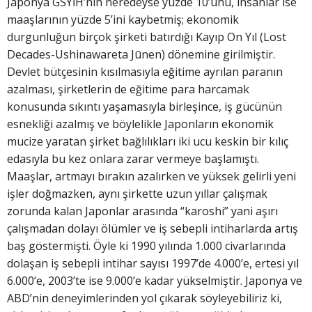
Japonya GSYİH’nin neredeyse yüzde 10’unu, insanlar ise
maaşlarının yüzde 5’ini kaybetmiş; ekonomik
durgunluğun birçok şirketi batırdığı Kayıp On Yıl (Lost
Decades-Ushinawareta Jūnen) dönemine girilmiştir.
Devlet bütçesinin kısılmasıyla eğitime ayrılan paranın
azalması, şirketlerin de eğitime para harcamak
konusunda sıkıntı yaşamasıyla birleşince, iş gücünün
esnekliği azalmış ve böylelikle Japonların ekonomik
mucize yaratan şirket bağlılıkları iki ucu keskin bir kılıç
edasıyla bu kez onlara zarar vermeye başlamıştı.
Maaşlar, artmayı bırakın azalırken ve yüksek gelirli yeni
işler doğmazken, aynı şirkette uzun yıllar çalışmak
zorunda kalan Japonlar arasında “karoshi” yani aşırı
çalışmadan dolayı ölümler ve iş sebepli intiharlarda artış
baş göstermişti. Öyle ki 1990 yılında 1.000 civarlarında
dolaşan iş sebepli intihar sayısı 1997’de 4.000’e, ertesi yıl
6.000’e, 2003’te ise 9.000’e kadar yükselmiştir. Japonya ve
ABD’nin deneyimlerinden yol çıkarak söyleyebiliriz ki,