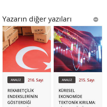
Yazarın diğer yazıları
216. Sayı
215. Sayı
ANALİZ
ANALİZ
REKABETÇİLİK
KÜRESEL
ENDEKSLERİNİN
EKONOMİDE
GÖSTERDİĞİ
TEKTONİK KIRILMA: