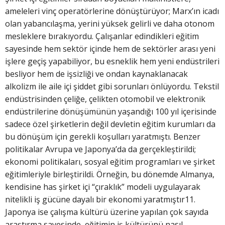
ameleleri vinç operatörlerine dönüştürüyor; Marx’ın icadı
olan yabancılaşma, yerini yüksek gelirli ve daha otonom
mesleklere bırakıyordu. Çalışanlar edindikleri eğitim
sayesinde hem sektör içinde hem de sektörler arası yeni
işlere geçiş yapabiliyor, bu esneklik hem yeni endüstrileri
besliyor hem de işsizliği ve ondan kaynaklanacak
alkolizm ile aile içi şiddet gibi sorunları önlüyordu. Tekstil
endüstrisinden çeliğe, çelikten otomobil ve elektronik
endüstrilerine dönüşümünün yaşandığı 100 yıl içerisinde
sadece özel şirketlerin değil devletin eğitim kurumları da
bu dönüşüm için gerekli koşulları yaratmıştı. Benzer
politikalar Avrupa ve Japonya’da da gerçekleştirildi;
ekonomi politikaları, sosyal eğitim programları ve şirket
eğitimleriyle birleştirildi. Örneğin, bu dönemde Almanya,
kendisine has şirket içi “çıraklık” modeli uygulayarak
nitelikli iş gücüne dayalı bir ekonomi yaratmıştır11.
Japonya ise çalışma kültürü üzerine yapılan çok sayıda
araştırma sayesinde, eğitimin iş kültürünü nasıl