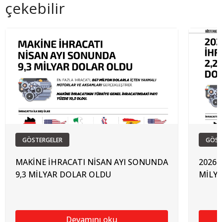
çekebilir
GÖSTERGELER
GÖST
MAKİNE İHRACATI NİSAN AYI SONUNDA
2026 
9,3 MİLYAR DOLAR OLDU
MİLY
Devamını oku