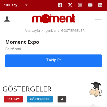
Ana sayfa
İçerikler
GÖSTERGELER
Moment Expo
Editöryel
Takip Et
GÖSTERGELER
191. SAYI
GÖSTERGELER
#