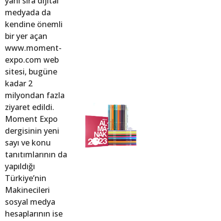
yanı sıra dijital
medyada da
kendine önemli
bir yer açan
www.moment-
expo.com web
sitesi, bugüne
kadar 2
milyondan fazla
ziyaret edildi.
Moment Expo
dergisinin yeni
sayı ve konu
tanıtımlarının da
yapıldığı
Türkiye’nin
Makinecileri
sosyal medya
hesaplarının ise