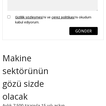
Gizlilik sözleşmesi
'ni ve
çerez politikası
'nı okudum
kabul ediyorum.
GÖNDER
Makine
sektörünün
gözü sizde
olacak
Aylık 7.500 tirajıyla 15 yılı aşkın