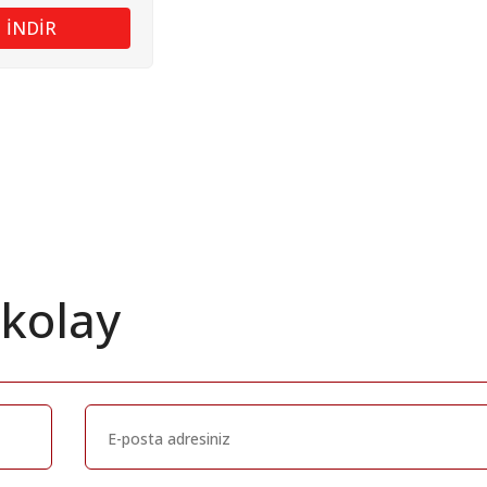
İNDİR
 kolay