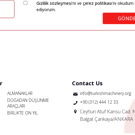
Gizlilik sözleşmesi
'ni ve
çerez politikası
'nı okudum 
ediyorum.
GÖND
r
Contact Us
ALMANAKLAR
info@turkishmachinery.org
DOĞADAN DÜŞÜNME
+90 (312) 444 12 33
ARAÇLARI
Ceyhun Atuf Kansu Cad. 
BİRLİKTE ON YIL
Balgat Çankaya/ANKARA