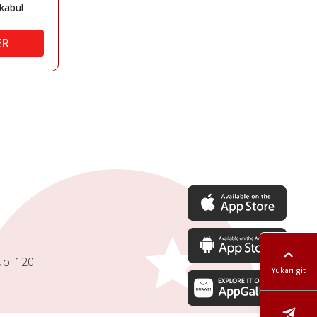
kabul
ER
No: 120
Yukarı git