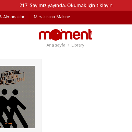
217. Sayımız yayında. Okumak için tıklayın
 & Almanaklar
Meraklısına Makine
Ana sayfa
Library