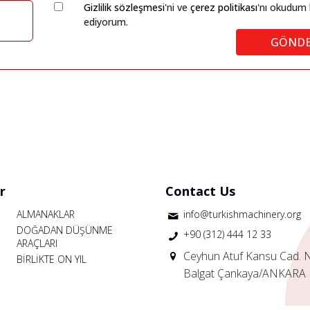
Gizlilik sözleşmesi
'ni ve
çerez politikası
'nı okudum 
ediyorum.
GÖND
r
Contact Us
ALMANAKLAR
info@turkishmachinery.org
DOĞADAN DÜŞÜNME
+90 (312) 444 12 33
ARAÇLARI
Ceyhun Atuf Kansu Cad. 
BİRLİKTE ON YIL
Balgat Çankaya/ANKARA