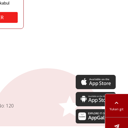
kabul
ER
No: 120
Yukarı git