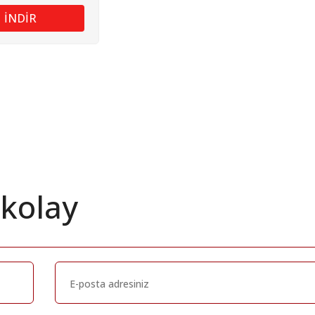
İNDİR
 kolay