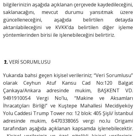
bilgilerinizin aşağıda açıklanan çerçevede kaydedileceğini,
saklanacağını, mevcut durumu yansıtmak üzere
güncelleneceğini, aşağıda belirtilen detayda
aktarılabileceğini ve KVKK’da belirtilen diğer işleme
yöntemlerinden birisi ile işlenebileceğini belirtiriz.
VERİ SORUMLUSU
Yukarıda bahsi geçen kişisel verileriniz; “Veri Sorumlusu”
olarak Ceyhun Atuf Kansu Cad No:120 Balgat
Çankaya/Ankara adresinde mukim, BAŞKENT VD.
9491910054 Vergi No’lu, “Makine ve Aksamları
İhracatçıları Birliği” ve Kuştepe Mahallesi Mecidiyeköy
Yolu Caddesi Trump Tower no: 12 blok: 405 Şişli/ İstanbul
adresinde mukim, 6470338065 vergi no.lu Origami
tarafından aşağıda açıklanan kapsamda işlenebilecektir.
Kişisel verileriniz ve özel nitelikli kişisel verileriniz,