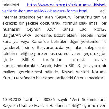
talebinizi
https://www.oaib.org.tr/tr/kurumsal-kisisel-
verilerin-korunmasi-kvkk-basvuru-formu.html
adlı
internet sitesinde yer alan “Başvuru Formu”nu tam ve
eksiksiz bir şekilde doldurarak, formun ıslak imzalı bir
nüshasını Ceyhun Atuf Kansu Cad. No:120
Balgat/ANKARA adresine, bizzat elden iletebilir, noter
kanalıyla veya Kanun’da belirtilen diğer yöntemler ile
gönderebilirsiniz. Başvurunuzda yer alan talepleriniz,
talebin niteliğine göre en kısa sürede ve en geç otuz gün
içinde BİRLİK tarafından ücretsiz olarak
sonuçlandırılacaktır. Ancak, işlemin BİRLİK için ayrıca bir
maliyet gerektirmesi hâlinde, Kişisel Verileri Koruma
Kurulu tarafından belirlenen tarifedeki ücret alınacaktır.
10.03.2018 tarih ve 30356 sayılı “Veri Sorumlusuna
Başvuru Usul ve Esasları Hakkında Tebliğ” uyarınca; veri