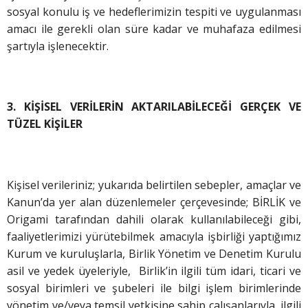
sosyal konulu iş ve hedeflerimizin tespiti ve uygulanması
amacı ile gerekli olan süre kadar ve muhafaza edilmesi
şartıyla işlenecektir.
3. KİŞİSEL VERİLERİN AKTARILABİLECEĞİ GERÇEK VE
TÜZEL KİŞİLER
Kişisel verileriniz; yukarıda belirtilen sebepler, amaçlar ve
Kanun’da yer alan düzenlemeler çerçevesinde; BİRLİK ve
Origami tarafından dahili olarak kullanılabileceği gibi,
faaliyetlerimizi yürütebilmek amacıyla işbirliği yaptığımız
Kurum ve kuruluşlarla, Birlik Yönetim ve Denetim Kurulu
asil ve yedek üyeleriyle, Birlik’in ilgili tüm idari, ticari ve
sosyal birimleri ve şubeleri ile bilgi işlem birimlerinde
yönetim ve/veya temsil yetkisine sahip çalışanlarıyla, ilgili