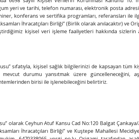
da 6698 sayılı Kişisel Verilerin Korunması Kanunu 10. ma
oğum yeri ve tarihi, telefon numarası, elektronik posta adre
seminer, konferans ve sertifika programları, referansları ile ilg
samları İhracatçıları Birliği” (Birlik olarak anılacaktır) ve Or
ştirdiğimiz kişisel veri işleme faaliyetleri hakkında sizleri
u” sıfatıyla, kişisel sağlık bilgilerinizi de kapsayan tüm kiş
nı, mevcut durumu yansıtmak üzere güncelleneceğini, aşa
temlerinden birisi ile işlenebileceğini belirtiriz.
umlusu” olarak Ceyhun Atuf Kansu Cad No:120 Balgat Çankay
amları İhracatçıları Birliği” ve Kuştepe Mahallesi Mecidi
 mukim, 6470338065 vergi no.lu Origami tarafından aşa