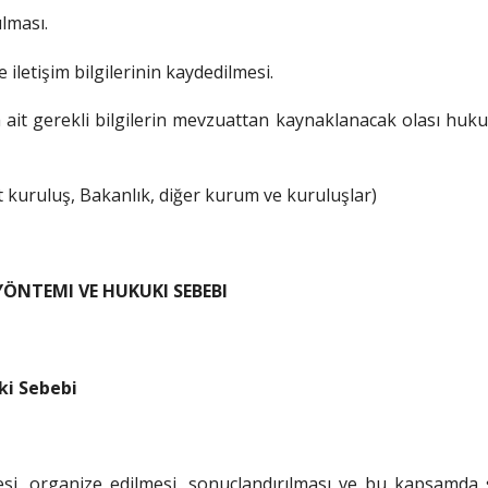
lması.
 iletişim bilgilerinin kaydedilmesi.
ya ait gerekli bilgilerin mevzuattan kaynaklanacak olası hu
st kuruluş, Bakanlık, diğer kurum ve kuruluşlar)
 YÖNTEMI VE HUKUKI SEBEBI
ki Sebebi
lmesi, organize edilmesi, sonuçlandırılması ve bu kapsamda s