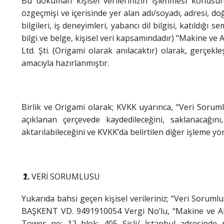
Bu doküman kişisel verilerinizin işlenmesi konusun
özgeçmişi ve içerisinde yer alan adı/soyadı, adresi, d
bilgileri, iş deneyimleri, yabancı dil bilgisi, katıldığı 
bilgi ve belge, kişisel veri kapsamındadır) “Makine ve Ak
Ltd. Şti. (Origami olarak anılacaktır) olarak, gerçekle
amacıyla hazırlanmıştır.
Birlik ve Origami olarak; KVKK uyarınca, “Veri Sorumlus
açıklanan çerçevede kaydedileceğini, saklanacağı
aktarılabileceğini ve KVKK’da belirtilen diğer işleme yön
VERİ SORUMLUSU
Yukarıda bahsi geçen kişisel verileriniz; “Veri Sor
BAŞKENT VD. 9491910054 Vergi No’lu, “Makine ve Aks
Tower no: 12 blok: 405 Şişli/ İstanbul adresinde