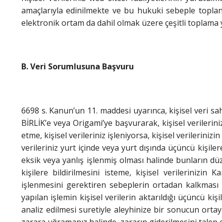
amaçlarıyla edinilmekte ve bu hukuki sebeple toplana
elektronik ortam da dahil olmak üzere çeşitli toplama
B. Veri Sorumlusuna Başvuru
6698 s. Kanun’un 11. maddesi uyarınca, kişisel veri sah
BİRLİK’e veya Origami’ye başvurarak, kişisel verileriniz
etme, kişisel verileriniz işleniyorsa, kişisel verilerin
verileriniz yurt içinde veya yurt dışında üçüncü kişilere 
eksik veya yanlış işlenmiş olması halinde bunların düz
kişilere bildirilmesini isteme, kişisel verileriniz
işlenmesini gerektiren sebeplerin ortadan kalkması h
yapılan işlemin kişisel verilerin aktarıldığı üçüncü ki
analiz edilmesi suretiyle aleyhinize bir sonucun ortay
zarara uğramanız halinde, zararın giderilmesini talep 