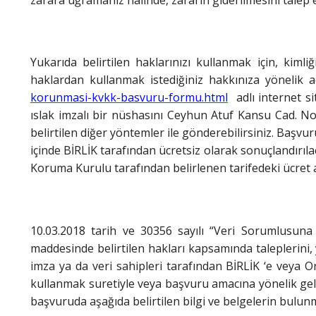
Yukarıda belirtilen haklarınızı kullanmak için, kimli
haklardan kullanmak istediğiniz hakkınıza yönelik aç
korunmasi-kvkk-basvuru-formu.html
adlı internet s
ıslak imzalı bir nüshasını Ceyhun Atuf Kansu Cad. No
belirtilen diğer yöntemler ile gönderebilirsiniz. Başvu
içinde BİRLİK tarafından ücretsiz olarak sonuçlandırılaca
Koruma Kurulu tarafından belirlenen tarifedeki ücret a
10.03.2018 tarih ve 30356 sayılı “Veri Sorumlusuna
maddesinde belirtilen hakları kapsamında taleplerini, y
imza ya da veri sahipleri tarafından BİRLİK ‘e veya O
kullanmak suretiyle veya başvuru amacına yönelik gelişt
başvuruda aşağıda belirtilen bilgi ve belgelerin bulun