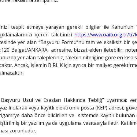
ğinizi tespit etmeye yarayan gerekli bilgiler ile Kanun’un 
ıklamalarınızı içeren talebinizi
https://www.oaib.org.tr/tr/
itesinde yer alan “Başvuru Formu”nu tam ve eksiksiz bir ş
:120 Balgat/ANKARA adresine, bizzat elden iletebilir, note
runuzda yer alan talepleriniz, talebin niteliğine göre en kıs
ktır. Ancak, işlemin BİRLİK için ayrıca bir maliyet gerektirmes
lınacaktır.
 Başvuru Usul ve Esasları Hakkında Tebliğ” uyarınca; veri
azılı olarak veya kayıtlı elektronik posta (KEP) adresi, güve
rigami’ye daha önce bildirilen ve sistemde kayıtlı bulunan 
irilmiş bir yazılım ya da uygulama vasıtasıyla iletir. Katılı
ması zorunludur;