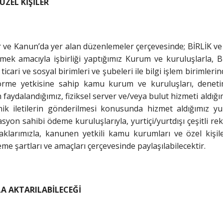
ÜZEL KİŞİLER
lar ve Kanun’da yer alan düzenlemeler çerçevesinde; BİRLİK ve
ebilmek amacıyla işbirliği yaptığımız Kurum ve kuruluşlarla,
i, ticari ve sosyal birimleri ve şubeleri ile bilgi işlem birimle
leri görme yetkisine sahip kamu kurum ve kuruluşları, de
faydalandığımız, fiziksel server ve/veya bulut hizmeti aldığımız
ik iletilerin gönderilmesi konusunda hizmet aldığımız yurt 
yon sahibi ödeme kuruluşlarıyla, yurtiçi/yurtdışı çeşitli rek
rtaklarımızla, kanunen yetkili kamu kurumları ve özel kişil
leme şartları ve amaçları çerçevesinde paylaşılabilecektir.
LA AKTARILABİLECEĞİ