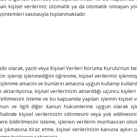
n kişisel verileriniz otomatik ya da otomatik olmayan yönt
 yöntemleri vasıtasıyla toplanmaktadır.
ibi olarak, yazılı veya Kişisel Verileri Koruma Kurulu’nun be
in işlenip işlenmediğini öğrenme, kişisel verileriniz işlenmiş
izin işlenme amacını ve bunların amacına uygun kullanıp kullan
aktarılıyorsa, kişisel verilerinizin aktarıldığı üçüncü kişileri 
eltilmesini isteme ve bu kapsamda yapılan işlemin kişisel ve
in Kanun ve ilgili diğer kanun hükümlerine uygun olarak 
alinde kişisel verilerinizin silinmesini veya yok edilmes
şilere bildirilmesini isteme, işlenen verilerin münhasıran oto
a çıkmasına itiraz etme, kişisel verilerinizin kanuna aykırı 
etme haklarına sahipsiniz.