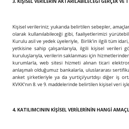
3. KİŞİSEL VERİLERİN AKTARILABİLECEĞİ GERÇEK VE T
Kişisel verileriniz; yukarıda belirtilen sebepler, amaç
olarak kullanılabileceği gibi, faaliyetlerimizi yürüt
Kurulu asil ve yedek üyeleriyle, Birlik’in ilgili tüm idar
yetkisine sahip çalışanlarıyla, ilgili kişisel veri
kuruluşlarıyla, verilerin saklanması için hizmetlerinden 
kurumlarla, web sitesi hizmeti alınan ticari elektron
anlaşmalı olduğumuz bankalarla, uluslararası sertifikas
anket şirketleriyle ya da yurtiçi/yurtdışı diğer iş o
KVKK’nın 8. ve 9. maddelerinde belirtilen kişisel veri iş
4. KATILIMCININ KİŞİSEL VERİLERİNİN HANGİ AMAÇ