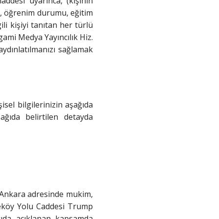
ddesi uyarınca, (kişinin
si, öğrenim durumu, eğitim
ili kişiyi tanıtan her türlü
igami Medya Yayıncılık Hiz.
n aydınlatılmanızı sağlamak
isel bilgilerinizin aşağıda
ğıda belirtilen detayda
a/Ankara adresinde mukim,
yeköy Yolu Caddesi Trump
ğıda açıklanan kapsamda