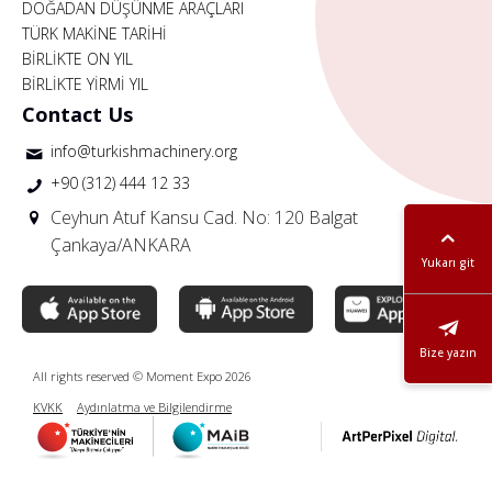
DOĞADAN DÜŞÜNME ARAÇLARI
TÜRK MAKİNE TARİHİ
BİRLİKTE ON YIL
BİRLİKTE YİRMİ YIL
Contact Us
info@turkishmachinery.org
+90 (312) 444 12 33
Ceyhun Atuf Kansu Cad. No: 120 Balgat
Çankaya/ANKARA
Yukarı git
Bize yazın
All rights reserved © Moment Expo 2026
KVKK
Aydınlatma ve Bilgilendirme