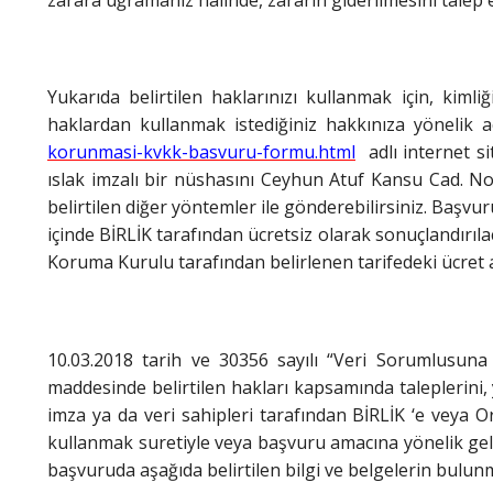
Yukarıda belirtilen haklarınızı kullanmak için, kimli
haklardan kullanmak istediğiniz hakkınıza yönelik aç
korunmasi-kvkk-basvuru-formu.html
adlı internet s
ıslak imzalı bir nüshasını Ceyhun Atuf Kansu Cad. No
belirtilen diğer yöntemler ile gönderebilirsiniz. Başvu
içinde BİRLİK tarafından ücretsiz olarak sonuçlandırılaca
Koruma Kurulu tarafından belirlenen tarifedeki ücret a
10.03.2018 tarih ve 30356 sayılı “Veri Sorumlusuna
maddesinde belirtilen hakları kapsamında taleplerini, y
imza ya da veri sahipleri tarafından BİRLİK ‘e veya O
kullanmak suretiyle veya başvuru amacına yönelik gelişt
başvuruda aşağıda belirtilen bilgi ve belgelerin bulun