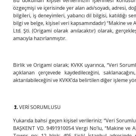
Bu doküman kişisel verilerinizin işlenmesi konusun
özgeçmişi ve içerisinde yer alan adı/soyadı, adresi, d
bilgileri, iş deneyimleri, yabancı dil bilgisi, katıldığı 
bilgi ve belge, kişisel veri kapsamındadır) “Makine ve Ak
Ltd. Şti. (Origami olarak anılacaktır) olarak, gerçekle
amacıyla hazırlanmıştır.
Birlik ve Origami olarak; KVKK uyarınca, “Veri Sorumlus
açıklanan çerçevede kaydedileceğini, saklanacağı
aktarılabileceğini ve KVKK’da belirtilen diğer işleme yön
VERİ SORUMLUSU
Yukarıda bahsi geçen kişisel verileriniz; “Veri Sor
BAŞKENT VD. 9491910054 Vergi No’lu, “Makine ve Aks
Tower no: 12 blok: 405 Şişli/ İstanbul adresinde