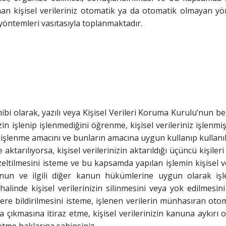
n kişisel verileriniz otomatik ya da otomatik olmayan yönt
 yöntemleri vasıtasıyla toplanmaktadır.
ibi olarak, yazılı veya Kişisel Verileri Koruma Kurulu’nun be
in işlenip işlenmediğini öğrenme, kişisel verileriniz işlenmiş
izin işlenme amacını ve bunların amacına uygun kullanıp kullan
aktarılıyorsa, kişisel verilerinizin aktarıldığı üçüncü kişileri 
eltilmesini isteme ve bu kapsamda yapılan işlemin kişisel ve
in Kanun ve ilgili diğer kanun hükümlerine uygun olarak 
alinde kişisel verilerinizin silinmesini veya yok edilmes
şilere bildirilmesini isteme, işlenen verilerin münhasıran oto
a çıkmasına itiraz etme, kişisel verilerinizin kanuna aykırı 
etme haklarına sahipsiniz.