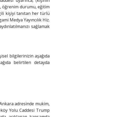
ddesi uyarınca, (kişinin
si, öğrenim durumu, eğitim
ili kişiyi tanıtan her türlü
igami Medya Yayıncılık Hiz.
n aydınlatılmanızı sağlamak
isel bilgilerinizin aşağıda
ğıda belirtilen detayda
a/Ankara adresinde mukim,
yeköy Yolu Caddesi Trump
ğıda açıklanan kapsamda