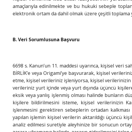
amaçlarıyla edinilmekte ve bu hukuki sebeple toplana
elektronik ortam da dahil olmak üzere çeşitli toplama
B. Veri Sorumlusuna Başvuru
6698 s. Kanun’un 11. maddesi uyarınca, kişisel veri sah
BİRLİK’e veya Origami’ye başvurarak, kişisel verileriniz
etme, kişisel verileriniz işleniyorsa, kişisel verilerin
verileriniz yurt içinde veya yurt dışında üçüncü kişilere 
eksik veya yanlış işlenmiş olması halinde bunların düz
kişilere bildirilmesini isteme, kişisel verileriniz
işlenmesini gerektiren sebeplerin ortadan kalkması h
yapılan işlemin kişisel verilerin aktarıldığı üçüncü ki
analiz edilmesi suretiyle aleyhinize bir sonucun ortay
zarara uğramanız halinde, zararın giderilmesini talep 