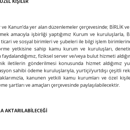
ÜZEL KİŞİLER
lar ve Kanun’da yer alan düzenlemeler çerçevesinde; BİRLİK ve
ebilmek amacıyla işbirliği yaptığımız Kurum ve kuruluşlarla,
i, ticari ve sosyal birimleri ve şubeleri ile bilgi işlem birimle
leri görme yetkisine sahip kamu kurum ve kuruluşları, de
faydalandığımız, fiziksel server ve/veya bulut hizmeti aldığımız
ik iletilerin gönderilmesi konusunda hizmet aldığımız yurt 
yon sahibi ödeme kuruluşlarıyla, yurtiçi/yurtdışı çeşitli rek
rtaklarımızla, kanunen yetkili kamu kurumları ve özel kişil
leme şartları ve amaçları çerçevesinde paylaşılabilecektir.
LA AKTARILABİLECEĞİ