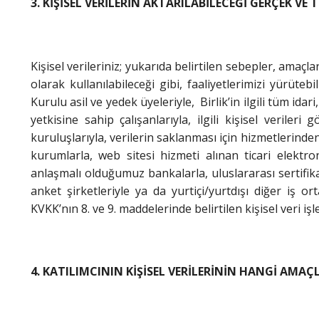
3. KİŞİSEL VERİLERİN AKTARILABİLECEĞİ GERÇEK VE T
Kişisel verileriniz; yukarıda belirtilen sebepler, amaç
olarak kullanılabileceği gibi, faaliyetlerimizi yürüt
Kurulu asil ve yedek üyeleriyle, Birlik’in ilgili tüm idar
yetkisine sahip çalışanlarıyla, ilgili kişisel veri
kuruluşlarıyla, verilerin saklanması için hizmetlerinden 
kurumlarla, web sitesi hizmeti alınan ticari elektron
anlaşmalı olduğumuz bankalarla, uluslararası sertifikas
anket şirketleriyle ya da yurtiçi/yurtdışı diğer iş o
KVKK’nın 8. ve 9. maddelerinde belirtilen kişisel veri iş
4. KATILIMCININ KİŞİSEL VERİLERİNİN HANGİ AMAÇ