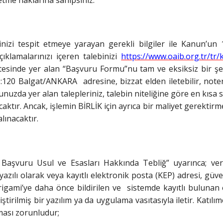
ğinizi tespit etmeye yarayan gerekli bilgiler ile Kanun’un 
ıklamalarınızı içeren talebinizi
https://www.oaib.org.tr/tr/
itesinde yer alan “Başvuru Formu”nu tam ve eksiksiz bir ş
:120 Balgat/ANKARA adresine, bizzat elden iletebilir, note
runuzda yer alan talepleriniz, talebin niteliğine göre en kıs
ktır. Ancak, işlemin BİRLİK için ayrıca bir maliyet gerektirmes
lınacaktır.
 Başvuru Usul ve Esasları Hakkında Tebliğ” uyarınca; veri
azılı olarak veya kayıtlı elektronik posta (KEP) adresi, güve
rigami’ye daha önce bildirilen ve sistemde kayıtlı bulunan 
irilmiş bir yazılım ya da uygulama vasıtasıyla iletir. Katılı
ması zorunludur;