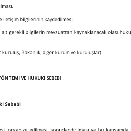
lması.
 iletişim bilgilerinin kaydedilmesi.
ya ait gerekli bilgilerin mevzuattan kaynaklanacak olası hu
st kuruluş, Bakanlık, diğer kurum ve kuruluşlar)
 YÖNTEMI VE HUKUKI SEBEBI
ki Sebebi
lmesi, organize edilmesi, sonuçlandırılması ve bu kapsamda s