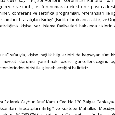
da 6698 sayılı Kişisel Verilerin Korunması Kanunu 10. ma
oğum yeri ve tarihi, telefon numarası, elektronik posta adre
seminer, konferans ve sertifika programları, referansları ile ilg
samları İhracatçıları Birliği” (Birlik olarak anılacaktır) ve Or
ştirdiğimiz kişisel veri işleme faaliyetleri hakkında sizleri
u” sıfatıyla, kişisel sağlık bilgilerinizi de kapsayan tüm kiş
nı, mevcut durumu yansıtmak üzere güncelleneceğini, aşa
temlerinden birisi ile işlenebileceğini belirtiriz.
umlusu” olarak Ceyhun Atuf Kansu Cad No:120 Balgat Çankay
amları İhracatçıları Birliği” ve Kuştepe Mahallesi Mecidi
 mukim, 6470338065 vergi no.lu Origami tarafından aşa