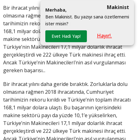
Makinist
Bir ihracat yılını daha geride bıraktık. Zorluklarla dolu
M
e
r
h
a
b
a
,
olmasına rağmen 2018 ihracatında, Cumhuriyet
B
e
n
M
a
k
i
n
i
s
t
.
B
u
y
a
z
ı
y
ı
s
a
n
a
ö
z
e
t
l
e
m
e
m
i
tarihimizin rekoru kırıldı ve Türkiye’nin toplam ihracatı
i
s
t
e
r
m
i
s
i
n
?
|
168,1 milyar dolara ulaştı. Bu başarının içerisindeki
Hayır!.
Evet Hadi Yap!
makine sektörü payı da yüzde 10,1’e yükselirken,
Türkiye’nin Makinecileri 17,1 milyar dolarlık ihracat
gerçekleştirdi ve 222 ülkeye Türk makinesi ihraç etti.
Ancak Türkiye’nin Makinecileri’nin asıl vurgulanması
gereken başarısı...
Bir ihracat yılını daha geride bıraktık. Zorluklarla dolu
olmasına rağmen 2018 ihracatında, Cumhuriyet
tarihimizin rekoru kırıldı ve Türkiye’nin toplam ihracatı
168,1 milyar dolara ulaştı. Bu başarının içerisindeki
makine sektörü payı da yüzde 10,1’e yükselirken,
Türkiye’nin Makinecileri 17,1 milyar dolarlık ihracat
gerçekleştirdi ve 222 ülkeye Türk makinesi ihraç etti.
Ancak Türkiye’nin Makinecileri’nin asıl vurgulanması