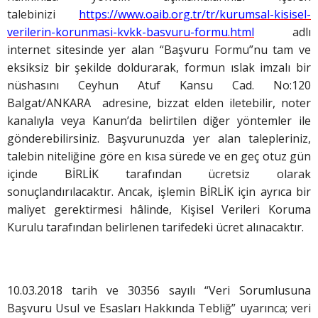
talebinizi
https://www.oaib.org.tr/tr/kurumsal-kisisel-
verilerin-korunmasi-kvkk-basvuru-formu.html
adlı
internet sitesinde yer alan “Başvuru Formu”nu tam ve
eksiksiz bir şekilde doldurarak, formun ıslak imzalı bir
nüshasını Ceyhun Atuf Kansu Cad. No:120
Balgat/ANKARA adresine, bizzat elden iletebilir, noter
kanalıyla veya Kanun’da belirtilen diğer yöntemler ile
gönderebilirsiniz. Başvurunuzda yer alan talepleriniz,
talebin niteliğine göre en kısa sürede ve en geç otuz gün
içinde BİRLİK tarafından ücretsiz olarak
sonuçlandırılacaktır. Ancak, işlemin BİRLİK için ayrıca bir
maliyet gerektirmesi hâlinde, Kişisel Verileri Koruma
Kurulu tarafından belirlenen tarifedeki ücret alınacaktır.
10.03.2018 tarih ve 30356 sayılı “Veri Sorumlusuna
Başvuru Usul ve Esasları Hakkında Tebliğ” uyarınca; veri