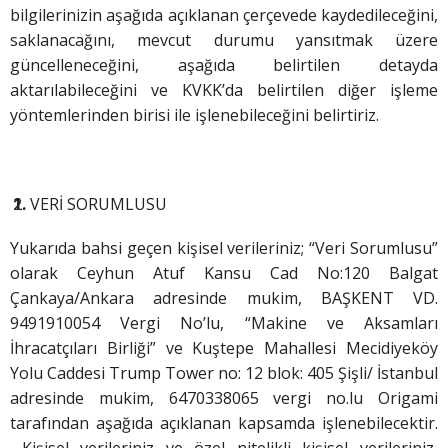
bilgilerinizin aşağıda açıklanan çerçevede kaydedileceğini,
saklanacağını, mevcut durumu yansıtmak üzere
güncelleneceğini, aşağıda belirtilen detayda
aktarılabileceğini ve KVKK’da belirtilen diğer işleme
yöntemlerinden birisi ile işlenebileceğini belirtiriz.
VERİ SORUMLUSU
Yukarıda bahsi geçen kişisel verileriniz; “Veri Sorumlusu”
olarak Ceyhun Atuf Kansu Cad No:120 Balgat
Çankaya/Ankara adresinde mukim, BAŞKENT VD.
9491910054 Vergi No’lu, “Makine ve Aksamları
İhracatçıları Birliği” ve Kuştepe Mahallesi Mecidiyeköy
Yolu Caddesi Trump Tower no: 12 blok: 405 Şişli/ İstanbul
adresinde mukim, 6470338065 vergi no.lu Origami
tarafından aşağıda açıklanan kapsamda işlenebilecektir.
Kişisel verileriniz ve özel nitelikli kişisel verileriniz,