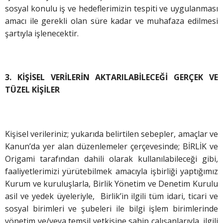
sosyal konulu iş ve hedeflerimizin tespiti ve uygulanması
amacı ile gerekli olan süre kadar ve muhafaza edilmesi
şartıyla işlenecektir.
3. KİŞİSEL VERİLERİN AKTARILABİLECEĞİ GERÇEK VE
TÜZEL KİŞİLER
Kişisel verileriniz; yukarıda belirtilen sebepler, amaçlar ve
Kanun’da yer alan düzenlemeler çerçevesinde; BİRLİK ve
Origami tarafından dahili olarak kullanılabileceği gibi,
faaliyetlerimizi yürütebilmek amacıyla işbirliği yaptığımız
Kurum ve kuruluşlarla, Birlik Yönetim ve Denetim Kurulu
asil ve yedek üyeleriyle, Birlik’in ilgili tüm idari, ticari ve
sosyal birimleri ve şubeleri ile bilgi işlem birimlerinde
yönetim ve/veya temsil yetkisine sahip çalışanlarıyla, ilgili