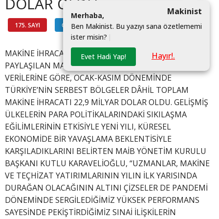
DOLAR OLDU
Makinist
M
e
r
h
a
b
a
,
175. SAYI
GÜNDEM
#
B
e
n
M
a
k
i
n
i
s
t
.
B
u
y
a
z
ı
y
ı
s
a
n
a
ö
z
e
t
l
e
m
e
m
i
i
s
t
e
r
m
i
s
i
n
?
|
MAKİNE İHRACATÇILARI BİRLİĞİ (MAİB) TARAFINDAN
Hayır!.
Evet Hadi Yap!
PAYLAŞILAN MAKİNE İMALAT SANAYİSİ KONSOLİDE
VERİLERİNE GÖRE, OCAK-KASIM DÖNEMİNDE
TÜRKİYE’NİN SERBEST BÖLGELER DÂHİL TOPLAM
MAKİNE İHRACATI 22,9 MİLYAR DOLAR OLDU. GELİŞMİŞ
ÜLKELERİN PARA POLİTİKALARINDAKİ SIKILAŞMA
EĞİLİMLERİNİN ETKİSİYLE YENİ YILI, KÜRESEL
EKONOMİDE BİR YAVAŞLAMA BEKLENTİSİYLE
KARŞILADIKLARINI BELİRTEN MAİB YÖNETİM KURULU
BAŞKANI KUTLU KARAVELİOĞLU, “UZMANLAR, MAKİNE
VE TEÇHİZAT YATIRIMLARININ YILIN İLK YARISINDA
DURAĞAN OLACAĞININ ALTINI ÇİZSELER DE PANDEMİ
DÖNEMİNDE SERGİLEDİĞİMİZ YÜKSEK PERFORMANS
SAYESİNDE PEKİŞTİRDİĞİMİZ SINAİ İLİŞKİLERİN