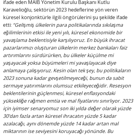
ifade eden MAİB Yönetim Kurulu Başkanı Kutlu
Karavelioğlu, sektörün 2023 hedeflerine yön veren
küresel konjonktürle ilgili öngörülerini şu şekilde ifade
etti:
“Gelişmiş ülkelerin para
politikalarında sıkılaşma
eğilimlerinin etkisi ile yeni yılı, küresel ekonomide bir
yavaşlama beklentisiyle karşılıyoruz. En büyük ihracat
pazarlarımızı oluşturan ülkelerin merkez bankaları faiz
artırımlarını sürdürürken, bu ülkeler küçülme mi
yaşayacak yoksa büyümeleri mi yavaşlayacak diye
anlamaya çalışıyoruz. Kesin olan tek şey, bu politikaların
2023 sonuna kadar gevşetilmeyeceği, bunun da sabit
sermaye yatırımlarını olumsuz etkileyeceğidir. Resesyon
beklentilerinin güçlenmesi, küresel enflasyondaki
yüksekliğe rağmen emtia ve mal fiyatlarını sınırlıyor. 2023
için iyimser senaryomuz son iki yılda değer olarak yüzde
30’dan fazla artan küresel ihracatın yüzde 5 kadar
azalacağı, aynı dönemde yüzde 14 kadar artan mal
miktarının ise seviyesini koruyacağı yönünde. Bu