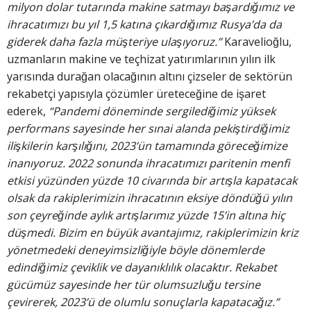
milyon dolar tutarında makine satmayı başardığımız ve
ihracatımızı bu yıl 1,5 katına çıkardığımız Rusya’da da
giderek daha fazla müşteriye ulaşıyoruz.”
Karavelioğlu,
uzmanların makine ve teçhizat yatırımlarının yılın ilk
yarısında durağan olacağının altını çizseler de sektörün
rekabetçi yapısıyla çözümler üreteceğine de işaret
ederek,
“Pandemi döneminde sergilediğimiz yüksek
performans sayesinde her sınai alanda pekiştirdiğimiz
ilişkilerin karşılığını, 2023’ün tamamında göreceğimize
inanıyoruz. 2022 sonunda ihracatımızı paritenin menfi
etkisi yüzünden yüzde 10 civarında bir artışla kapatacak
olsak da rakiplerimizin ihracatının eksiye döndüğü yılın
son çeyreğinde aylık artışlarımız yüzde 15’in altına hiç
düşmedi. Bizim en büyük avantajımız, rakiplerimizin kriz
yönetmedeki deneyimsizliğiyle böyle dönemlerde
edindiğimiz çeviklik ve dayanıklılık olacaktır. Rekabet
gücümüz sayesinde her tür olumsuzluğu tersine
çevirerek, 2023’ü de olumlu sonuçlarla kapatacağız.”