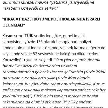
durumun küresel makine fiyatlarına yansıyacağı ve
rekabetin kızışacağı da aşikâr.”
“İHRACAT BAZLI BÜYÜME POLİTİKALARINDA ISRARLI
OLUNMALI”
Kasım sonu TÜİK verilerine göre, genel imalat
sanayisinde yüzde 136 olarak hesaplanan maliyet
endeksinin makine sektöründe, yüksek katma değerin de
sayesinde yüzde 82 seviyesinde kaldığına dikkat çeken
Karavelioğlu şunları söyledi:
“Yeni yılın başında önemli
bir maliyet artışı da ücretlerden ve kıdem
tazminatlarından
gelecek. İhracat gelirimizin yüzde 70’ini
oluşturan avrodaki artış yıllık yüzde 40’ın altında
kalmasaydı, bu yükü daha rahat omuzlayabilirdik. Kur ve
enflasyon arasındaki makasın kapanması sadece rekabet
gücümüze değil, Türkiye’nin toplam ihracat ve ithalat
rakamlarına da olumlu etki eder. İki yıllık pandemi
döneminde yüzde 49, bu yıl da yüzde 13 civarında artan