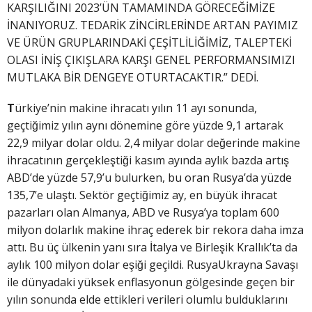
KARŞILIĞINI 2023’ÜN TAMAMINDA GÖRECEĞİMİZE
İNANIYORUZ. TEDARİK ZİNCİRLERİNDE ARTAN PAYIMIZ
VE ÜRÜN GRUPLARINDAKİ ÇEŞİTLİLİĞİMİZ, TALEPTEKİ
OLASI İNİŞ ÇIKIŞLARA KARŞI GENEL PERFORMANSIMIZI
MUTLAKA BİR DENGEYE OTURTACAKTIR.” DEDİ.
T
ürkiye’nin makine ihracatı yılın 11 ayı sonunda,
geçtiğimiz yılın aynı dönemine göre yüzde 9,1 artarak
22,9 milyar dolar oldu. 2,4 milyar dolar değerinde makine
ihracatının gerçekleştiği kasım ayında aylık bazda artış
ABD’de yüzde 57,9’u bulurken, bu oran Rusya’da yüzde
135,7’e ulaştı. Sektör geçtiğimiz ay, en büyük ihracat
pazarları olan Almanya, ABD ve Rusya’ya toplam 600
milyon dolarlık makine ihraç ederek bir rekora daha imza
attı. Bu üç ülkenin yanı sıra İtalya ve Birleşik Krallık’ta da
aylık 100 milyon dolar eşiği geçildi. RusyaUkrayna Savaşı
ile dünyadaki yüksek enflasyonun gölgesinde geçen bir
yılın sonunda elde ettikleri verileri olumlu bulduklarını