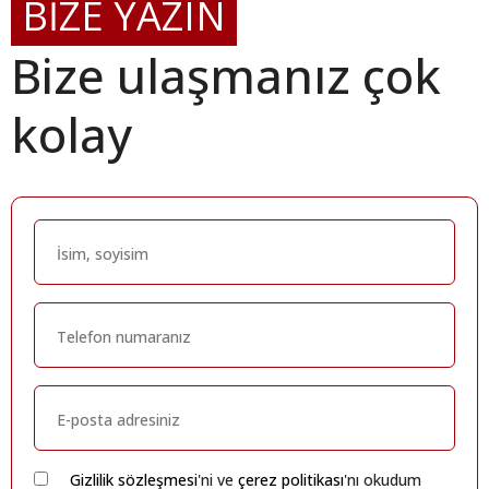
BİZE YAZIN
Bize ulaşmanız çok
kolay
Gizlilik sözleşmesi
'ni ve
çerez politikası
'nı okudum