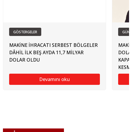
GÖSTERGELER
GÜN
MAKİNE İHRACATI SERBEST BÖLGELER
MAKİN
DÂHİL İLK BEŞ AYDA 11,7 MİLYAR
DOLAR
DOLAR OLDU
KAPA
KESM
Devamını oku