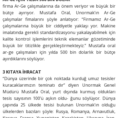
firma Ar-Ge çalışmalarına da önem veriyor ve büyük bir
bütçe ayırıyor. Mustafa Oral, Unormak’ın Ar-Ge
çalışmalar fimalarını şöyle anlatıyor: “Firmamız Ar-Ge
çalışmalarına büyük bir ciddiyetle yaklaşı yor. Makine
imalatında gerekli standardizasyonu yakalayabilmek için
kalite kontrol işlemlerini teknik elemanlar gözetiminde
büyük bir titizlikle gerçekleştirmekteyiz.” Mustafa oral
ar-ge çalışmaları için yılda 500 bin dolarlık bir bütçe
ayırdıklarını söylüyor.
3 KITAYA İHRACAT
“Dünya üzerinde bir çok noktada kurduğ umuz tesisler
kuracaklarımızın teminatı dır” diyen Unormak Genel
Müdürü Mustafa Oral, yurt dışında kurmuş oldukları
tesis sayısının 100’ü aşkın oldu- ğunu söylüyor. Dünya
çapında 25 ülkede tesisi bulunan Unormak’ın olduğu
ülkelerden bazıları şöyle: Rusya, Romanya, Arnavutluk,
Kosova, Fransa, Yunanistan, Kazakistan, Ukrayna, İran,