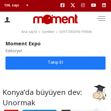
Ana sayfa
İçerikler
SEKTÖRDEN-FİRMA
Moment Expo
Editöryel
Takip Et
Konya’da büyüyen dev:
Unormak