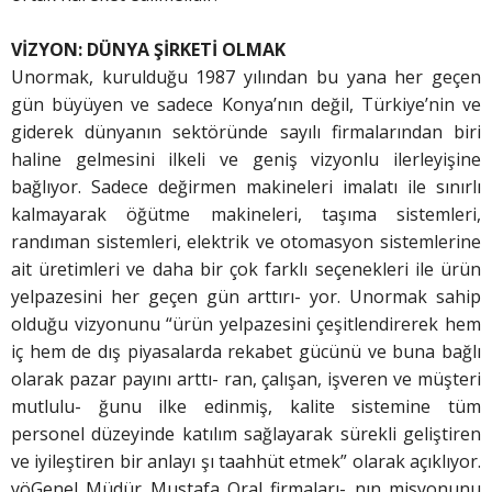
VİZYON: DÜNYA
ŞİRKETİ OLMAK
Unormak, kurulduğu 1987 yılından bu yana her geçen
gün büyüyen ve sadece Konya’nın değil, Türkiye’nin ve
giderek dünyanın sektöründe sayılı firmalarından biri
haline gelmesini ilkeli ve geniş vizyonlu ilerleyişine
bağlıyor. Sadece değirmen makineleri imalatı ile sınırlı
kalmayarak öğütme makineleri, taşıma sistemleri,
randıman sistemleri, elektrik ve otomasyon sistemlerine
ait üretimleri ve daha bir çok farklı seçenekleri ile ürün
yelpazesini her geçen gün arttırı- yor. Unormak sahip
olduğu vizyonunu “ürün yelpazesini çeşitlendirerek hem
iç hem de dış piyasalarda rekabet gücünü ve buna bağlı
olarak pazar payını arttı- ran, çalışan, işveren ve müşteri
mutlulu- ğunu ilke edinmiş, kalite sistemine tüm
personel düzeyinde katılım sağlayarak sürekli geliştiren
ve iyileştiren bir anlayı şı taahhüt etmek” olarak açıklıyor.
yöGenel Müdür Mustafa Oral firmaları- nın misyonunu