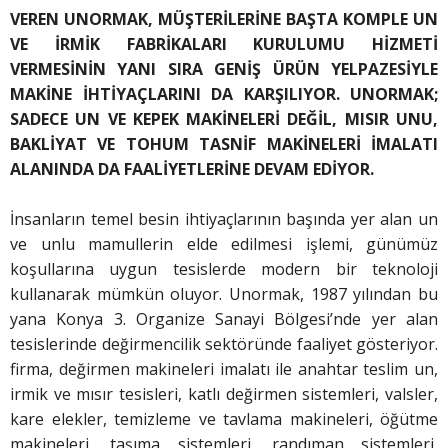
VEREN UNORMAK, MÜŞTERİLERİNE BAŞTA KOMPLE UN
VE İRMİK FABRİKALARI KURULUMU HİZMETİ
VERMESİNİN YANI SIRA GENİŞ ÜRÜN YELPAZESİYLE
MAKİNE İHTİYAÇLARINI DA KARŞILIYOR. UNORMAK;
SADECE UN VE KEPEK MAKİNELERİ DEĞİL, MISIR UNU,
BAKLİYAT VE TOHUM TASNİF MAKİNELERİ İMALATI
ALANINDA DA FAALİYETLERİNE DEVAM EDİYOR.
İnsanların temel besin ihtiyaçlarının başında yer alan un
ve unlu mamullerin elde edilmesi işlemi, günümüz
koşullarına uygun tesislerde modern bir teknoloji
kullanarak mümkün oluyor. Unormak, 1987 yılından bu
yana Konya 3. Organize Sanayi Bölgesi’nde yer alan
tesislerinde değirmencilik sektöründe faaliyet gösteriyor.
firma, değirmen makineleri imalatı ile anahtar teslim un,
irmik ve mısır tesisleri, katlı değirmen sistemleri, valsler,
kare elekler, temizleme ve tavlama makineleri, öğütme
makineleri, taşıma sistemleri, randıman sistemleri,