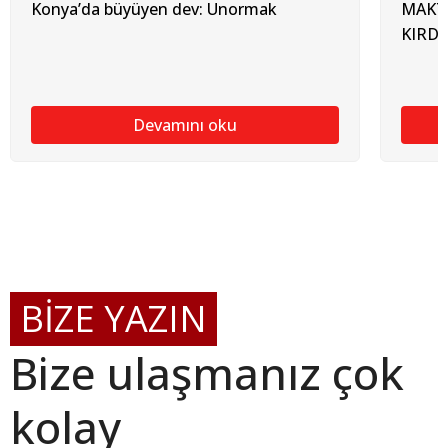
Konya’da büyüyen dev: Unormak
MAKT
KIRDI
Devamını oku
BİZE YAZIN
Bize ulaşmanız çok
kolay