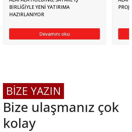
BİRLİĞİYLE YENİ YATIRIMA
PROJE
HAZIRLANIYOR
Devamını oku
BİZE YAZIN
Bize ulaşmanız çok
kolay