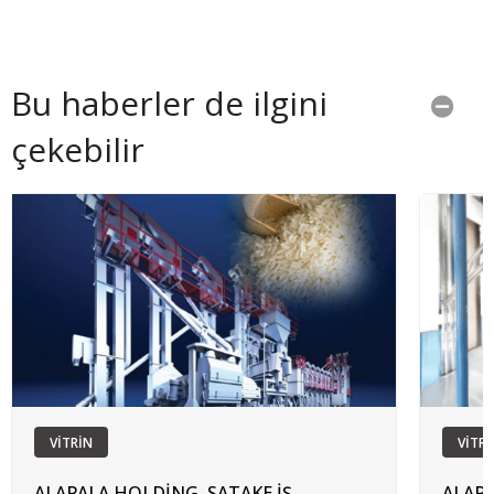
Bu haberler de ilgini
çekebilir
VİTRİN
VİTRİ
ALAPALA HOLDİNG, SATAKE İŞ
ALAPA