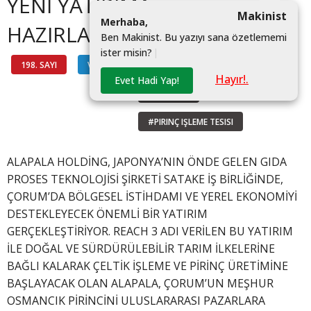
YENİ YATIRIMA
Makinist
M
e
r
h
a
b
a
,
HAZIRLANIYOR
B
e
n
M
a
k
i
n
i
s
t
.
B
u
y
a
z
ı
y
ı
s
a
n
a
ö
z
e
t
l
e
m
e
m
i
i
s
t
e
r
m
i
s
i
n
?
|
198. SAYI
VİTRİN
#YERLI
Hayır!.
Evet Hadi Yap!
#ALAPALA
#PIRINÇ IŞLEME TESISI
ALAPALA HOLDİNG, JAPONYA’NIN ÖNDE GELEN GIDA
PROSES TEKNOLOJİSİ ŞİRKETİ SATAKE İŞ BİRLİĞİNDE,
ÇORUM’DA BÖLGESEL İSTİHDAMI VE YEREL EKONOMİYİ
DESTEKLEYECEK ÖNEMLİ BİR YATIRIM
GERÇEKLEŞTİRİYOR. REACH 3 ADI VERİLEN BU YATIRIM
İLE DOĞAL VE SÜRDÜRÜLEBİLİR TARIM İLKELERİNE
BAĞLI KALARAK ÇELTİK İŞLEME VE PİRİNÇ ÜRETİMİNE
BAŞLAYACAK OLAN ALAPALA, ÇORUM’UN MEŞHUR
OSMANCIK PİRİNCİNİ ULUSLARARASI PAZARLARA