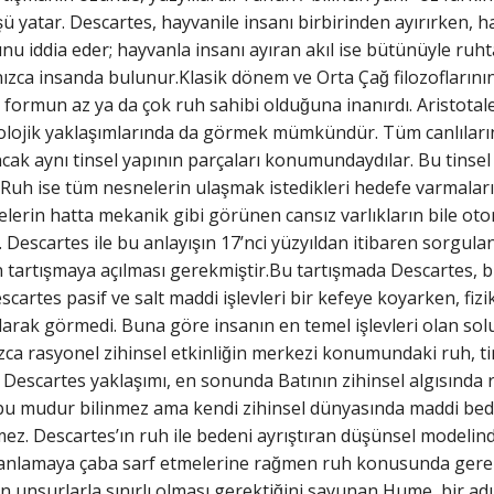
ü yatar. Descartes, hayvanile insanı birbirinden ayırırken, h
u iddia eder; hayvanla insanı ayıran akıl ise bütünüyle ruht
ızca insanda bulunur.Klasik dönem ve Orta Çağ filozoflarını
ı formun az ya da çok ruh sahibi olduğuna inanırdı. Aristotal
olojik yaklaşımlarında da görmek mümkündür. Tüm canlıların
 ancak aynı tinsel yapının parçaları konumundaydılar. Bu tinse
Ruh ise tüm nesnelerin ulaşmak istedikleri hedefe varmalar
lerin hatta mekanik gibi görünen cansız varlıkların bile oton
i. Descartes ile bu anlayışın 17’nci yüzyıldan itibaren sorgula
 tartışmaya açılması gerekmiştir.Bu tartışmada Descartes, b
scartes pasif ve salt maddi işlevleri bir kefeye koyarken, f
larak görmedi. Buna göre insanın en temel işlevleri olan sol
ızca rasyonel zihinsel etkinliğin merkezi konumundaki ruh, ti
 Descartes yaklaşımı, en sonunda Batının zihinsel algısında
u mudur bilinmez ama kendi zihinsel dünyasında maddi beden il
mez. Descartes’ın ruh ile bedeni ayrıştıran düşünsel modelinde
 anlamaya çaba sarf etmelerine rağmen ruh konusunda gerek
unsurlarla sınırlı olması gerektiğini savunan Hume, bir adı