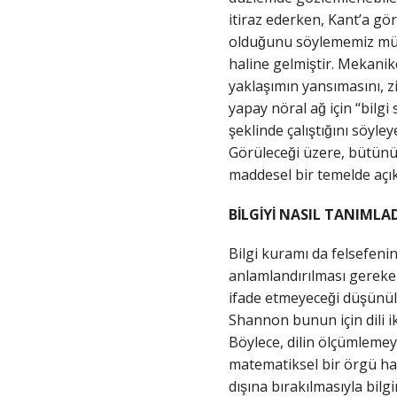
itiraz ederken, Kant’a göre
olduğunu söylememiz mümk
haline gelmiştir. Mekanik
yaklaşımın yansımasını, z
yapay nöral ağ için “bilg
şeklinde çalıştığını sö
Görüleceği üzere, bütünüy
maddesel bir temelde açıkl
BİLGİYİ NASIL TANIMLA
Bilgi kuramı da felsefenin
anlamlandırılması gereken 
ifade etmeyeceği düşünül
Shannon bunun için dili iki
Böylece, dilin ölçümlemey
matematiksel bir örgü hal
dışına bırakılmasıyla bi