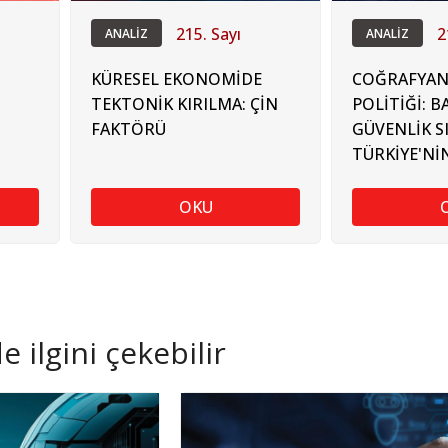
215. Sayı
2
ANALİZ
ANALİZ
KÜRESEL EKONOMİDE
COĞRAFYAN
TEKTONİK KIRILMA: ÇİN
POLİTİĞİ: B
FAKTÖRÜ
GÜVENLİK S
TÜRKİYE'Nİ
EZ
DERİNLİĞİ
RÜK
OKU
 ilgini çekebilir