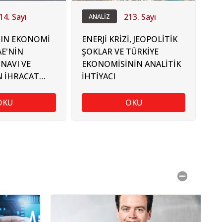
14. Sayı
213. Sayı
ANALİZ
IN EKONOMİ
ENERJİ KRİZİ, JEOPOLİTİK
AE'NİN
ŞOKLAR VE TÜRKİYE
INAVI VE
EKONOMİSİNİN ANALİTİK
N İHRACAT
İHTİYACI
OKU
OKU