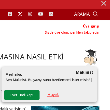
⨯
Üye girişi
Sizde üye olun, içerikleri takip edin
MASINA NASIL ETKİ
Makinist
M
e
r
h
a
b
a
,
B
e
n
M
a
k
i
n
i
s
t
.
B
u
y
a
z
ı
y
ı
s
a
n
a
ö
z
e
t
l
e
m
e
m
i
i
s
t
e
r
m
i
s
i
n
?
|
Â OLMAYACAKTI.” BU ÖNERMENİN MANTIĞININ
Hayır!.
Evet Hadi Yap!
dalık yetisinin”