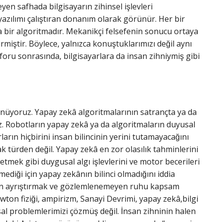
yen safhada bilgisayarın zihinsel işlevleri
yazılımı çalıştıran donanım olarak görünür. Her bir
ka bir algoritmadır. Mekanikçi felsefenin sonucu ortaya
miştir. Böylece, yalnızca konuştuklarımızı değil aynı
oru sonrasında, bilgisayarlara da insan zihniymiş gibi
şünüyoruz. Yapay zekâ algoritmalarının satrançta ya da
uz. Robotların yapay zekâ ya da algoritmaların duyusal
arın hiçbirini insan bilincinin yerini tutamayacağını
ak türden değil. Yapay zekâ en zor olasılık tahminlerini
tmek gibi duygusal algı işlevlerini ve motor becerileri
iği için yapay zekânın bilinci olmadığını iddia
enden ayrıştırmak ve gözlemlenemeyen ruhu kapsam
on fiziği, ampirizm, Sanayi Devrimi, yapay zekâ,bilgi
al problemlerimizi çözmüş değil. İnsan zihninin halen