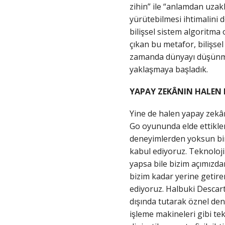
zihin” ile “anlamdan uzakla
yürütebilmesi ihtimalini d
bilişsel sistem algoritma
çıkan bu metafor, bilişsel
zamanda dünyayı düşünme 
yaklaşmaya başladık.
YAPAY ZEKÂNIN HALEN BI
Yine de halen yapay zekân
Go oyununda elde ettikler
deneyimlerden yoksun bir s
kabul ediyoruz. Teknolojini
yapsa bile bizim açımızdan
bizim kadar yerine getirem
ediyoruz. Halbuki Descart
dışında tutarak öznel de
işleme makineleri gibi te