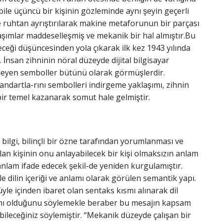
bile üçüncü bir kişinin gözleminde aynı şeyin geçerli
 ruhtan ayrıştırılarak makine metaforunun bir parçası
şımlar maddeselleşmiş ve mekanik bir hal almıştır.Bu
ceği düşüncesinden yola çıkarak ilk kez 1943 yılında
İnsan zihninin nöral düzeyde dijital bilgisayar
işleyen semboller bütünü olarak görmüşlerdir.
tandartla-rını sembolleri indirgeme yaklaşımı, zihnin
bir temel kazanarak somut hale gelmiştir.
 bilgi, bilinçli bir özne tarafından yorumlanması ve
an kişinin onu anlayabilecek bir kişi olmaksızın anlam
nlam ifade edecek şekil-de yeniden kurgulamıştır.
ile dilin içeriği ve anlamı olarak görülen semantik yapı.
le içinden ibaret olan sentaks kısmı alınarak dil
lamı olduğunu söylemekle beraber bu mesajın kapsam
eceğiniz söylemiştir. “Mekanik düzeyde çalışan bir