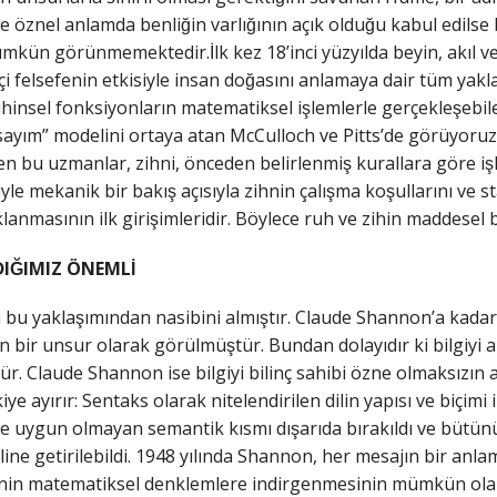
 öznel anlamda benliğin varlığının açık olduğu kabul edilse 
ün görünmemektedir.İlk kez 18’inci yüzyılda beyin, akıl ve
çi felsefenin etkisiyle insan doğasını anlamaya dair tüm yakla
ihinsel fonksiyonların matematiksel işlemlerle gerçekleşebile
i sayım” modelini ortaya atan McCulloch ve Pitts’de görüyoruz. 
yleyen bu uzmanlar, zihni, önceden belirlenmiş kurallara göre 
le mekanik bir bakış açısıyla zihnin çalışma koşullarını ve s
anmasının ilk girişimleridir. Böylece ruh ve zihin maddesel 
DIĞIMIZ ÖNEMLİ
 bu yaklaşımından nasibini almıştır. Claude Shannon’a kadar
bir unsur olarak görülmüştür. Bundan dolayıdır ki bilgiyi al
ür. Claude Shannon ise bilgiyi bilinç sahibi özne olmaksızın a
ye ayırır: Sentaks olarak nitelendirilen dilin yapısı ve biçimi 
e uygun olmayan semantik kısmı dışarıda bırakıldı ve bütünüy
ine getirilebildi. 1948 yılında Shannon, her mesajın bir an
lginin matematiksel denklemlere indirgenmesinin mümkün olabil