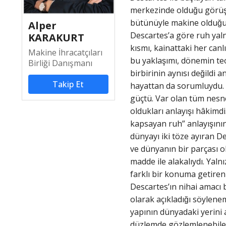
merkezinde olduğu görüş
bütünüyle makine olduğun
Alper
Descartes’a göre ruh yaln
KARAKURT
kısmı, kainattaki her canl
Makine İhracatçıları
bu yaklaşımı, dönemin te
Birliği Danışmanı
birbirinin aynısı değildi
Takip Et
hayattan da sorumluydu. 
güçtü. Var olan tüm nesne
oldukları anlayışı hâkimd
kapsayan ruh” anlayışının
dünyayı iki töze ayıran De
ve dünyanın bir parçası o
madde ile alakalıydı. Yaln
farklı bir konuma getiren
Descartes’ın nihai amacı b
olarak açıkladığı söylene
yapının dünyadaki yerini
düzlemde gözlemlenebilen 