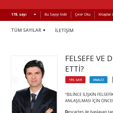
Bu Sayıyı İndir
Çevir Oku
Kitaplar
TÜM SAYILAR
İLETİŞİM
FELSEFE VE 
ETTİ?
195. SAYI
ANALİZ
“BİLİNCE İLİŞKİN FELS
ANLAŞILMASI İÇİN ÖNC
D
escartes ile başlayan ta