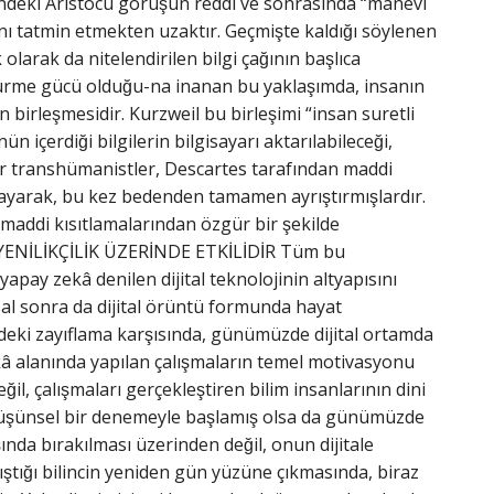
önündeki Aristocu görüşün reddi ve sonrasında “manevi
ı tatmin etmekten uzaktır. Geçmişte kaldığı söylenen
larak da nitelendirilen bilgi çağının başlıca
ştürme gücü olduğu-na inanan bu yaklaşımda, insanın
irleşmesidir. Kurzweil bu birleşimi “insan suretli
içerdiği bilgilerin bilgisayarı aktarılabileceği,
diğer transhümanistler, Descartes tarafından maddi
layarak, bu kez bedenden tamamen ayrıştırmışlardır.
maddi kısıtlamalarından özgür bir şekilde
ENİLİKÇİLİK ÜZERİNDE ETKİLİDİR Tüm bu
yapay zekâ denilen dijital teknolojinin altyapısını
sal sonra da dijital örüntü formunda hayat
ndeki zayıflama karşısında, günümüzde dijital ortamda
zekâ alanında yapılan çalışmaların temel motivasyonu
, çalışmaları gerçekleştiren bilim insanlarının dini
il düşünsel bir denemeyle başlamış olsa da günümüzde
ında bırakılması üzerinden değil, onun dijitale
tığı bilincin yeniden gün yüzüne çıkmasında, biraz