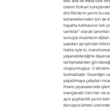
dini, etik ve meta fizik i
olanın fiziksel süreçlerd
dini fikirlerin yerini bu 
kehanetlerinden biri de Ku
hayatta kalmasının tek yol
varlıklar” olarak tanımlar;
sonuçta insanların dijital
yapıdan ayrıştırılan bili
Hatta öyle ki, transhüman
yaşanabileceğine dayanan 
tartışmalardan görüleceğ
oluşturmuştur. O dönem-
bulmaktadır. İnsanlığın
yaşatılmaya çalışılan in
finans piyasalarında işle
inançlarıdır.Yani her ne k
aynı şüphecilik yerini bi
dönüştürülmesi üzerinden