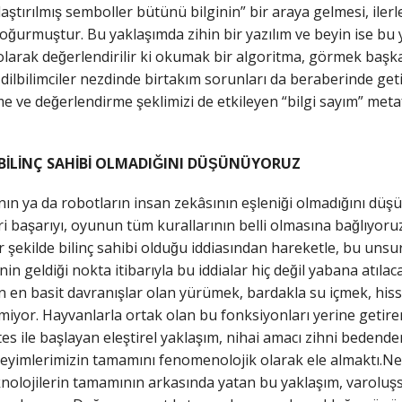
ştırılmış semboller bütünü bilginin” bir araya gelmesi, ilerle
oğurmuştur. Bu yaklaşımda zihin bir yazılım ve beyin ise bu 
 olarak değerlendirilir ki okumak bir algoritma, görmek baş
 dilbilimciler nezdinde birtakım sorunları da beraberinde getir
ve değerlendirme şeklimizi de etkileyen “bilgi sayım” metaf
̇LİNÇ SAHİBİ OLMADIĞINI DÜŞÜNÜYORUZ
ın ya da robotların insan zekâsının eşleniği olmadığını dü
i başarıyı, oyunun tüm kurallarının belli olmasına bağlıyor
̧ekilde bilinç sahibi olduğu iddiasından hareketle, bu unsurl
n geldiği nokta itibarıyla bu iddialar hiç değil yabana atılac
 en basit davranışlar olan yürümek, bardakla su içmek, hisse
iyor. Hayvanlarla ortak olan bu fonksiyonları yerine getiremed
es ile başlayan eleştirel yaklaşım, nihai amacı zihni bed
neyimlerimizin tamamını fenomenolojik olarak ele almaktı.Newt
knolojilerin tamamının arkasında yatan bu yaklaşım, varoluşs