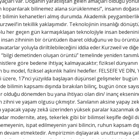
htiyaçları var. Doğanın yaratılıştan gelen amaçları olduğu y
en koparılarak bilinemez alana sürüklenmesi”, insanın doğasın
kez bilimin kehanetleri almış durumda. Akademik peygamberlik o
rzweil’in tekillik yaklaşımıdır. Teknolojinin insanlığı dönü
u her geçen gün karmaşıklaşan teknolojiyle insan bedeninin b
 insan zihninin bir örüntüden ibaret olduğunu ve bu örüntünün 
 avatarlar yoluyla diriltilebileceğini iddia eder.Kurzweil ve 
nci “bilgi demetinden oluşan örüntü” temelinde yeniden tanım
istlere göre bedene ihtiyaç kalmayacaktır; fiziksel dünyanın 
bu model, fiziksel aşkınlık halini hedefler. FELSEFE VE DİN, Y
i üzere, 17’nci yüzyılda başlayan düşünsel gelişmeler bugün 
de bilimin kapsamı dışında bırakılan bilinç, bugün önce sayı
 var olduğu dönemden bu yana ihtiyacı olan din/ inanç ekseni
san zihni ve yaşam olgusu çıkmıştır. Sanılanın aksine yapay 
m yapacak yapay zekâ üzerinden yüksek paralar kazanmak değil
adar modernite, ateş, tekerlek gibi bir bilimsel keşifle değ
linemeyenin, ispat edilmeyenin yani bilincin, ruhun kapsam dış
 devam etmektedir. Ampirizmin dışlayarak unutturmaya çalış