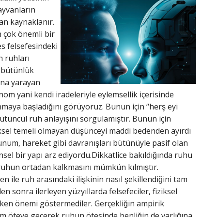
ayvanların
an kaynaklanır.
n çok önemli bir
es felsefesindeki
 ruhları
l bütünlük
ına yarayan
om yani kendi iradeleriyle eylemsellik içerisinde
nmaya başladığını görüyoruz. Bunun için “herş eyi
ütüncül ruh anlayışını sorgulamıştır. Bunun için
iziksel temeli olmayan düşünceyi maddi bedenden ayırdı
unum, hareket gibi davranışları bütünüyle pasif olan
nsel bir yapı arz ediyordu.Dikkatlice bakıldığında ruhu
 ruhun ortadan kalkmasını mümkün kılmıştır.
e ruh arasındaki ilişkinin nasıl şekillendiğini tam
n sonra ilerleyen yüzyıllarda felsefeciler, fiziksel
en önemi göstermediler. Gerçekliğin ampirik
m öteye geçerek ruhun ötesinde benliğin de varlığına