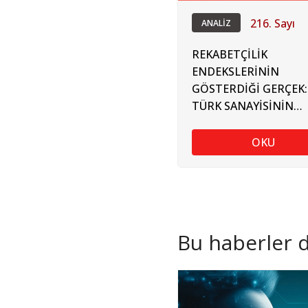
216. Sayı
ANALİZ
REKABETÇİLİK
ENDEKSLERİNİN
GÖSTERDİĞİ GERÇEK:
TÜRK SANAYİSİNİN
ÖNÜNDEKİ GÖRÜNM
MALİYETLER VE GÜM
OKU
SÜREÇLERİ
Bu haberler de