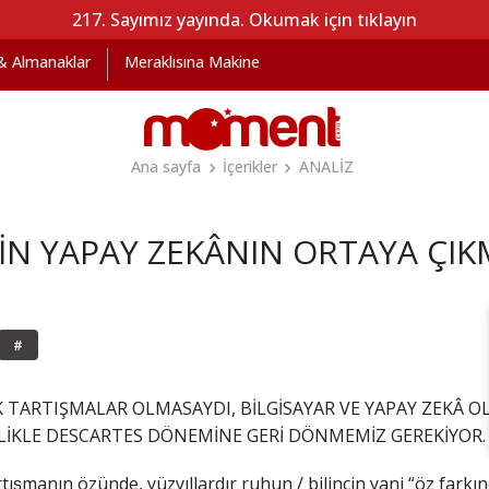
217. Sayımız yayında. Okumak için tıklayın
 & Almanaklar
Meraklısına Makine
Ana sayfa
İçerikler
ANALİZ
DİN YAPAY ZEKÂNIN ORTAYA ÇIK
#
EFİK TARTIŞMALAR OLMASAYDI, BİLGİSAYAR VE YAPAY ZEK
ELİKLE DESCARTES DÖNEMİNE GERİ DÖNMEMİZ GEREKİYOR.
rtışmanın özünde, yüzyıllardır ruhun / bilincin yani “öz farkın