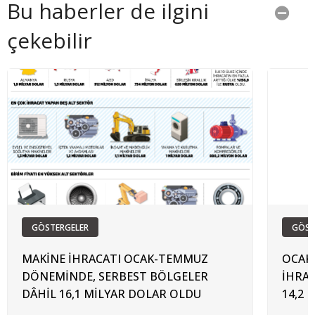
Bu haberler de ilgini
çekebilir
GÖSTERGELER
GÖST
MAKİNE İHRACATI OCAK-TEMMUZ
OCAK
DÖNEMİNDE, SERBEST BÖLGELER
İHRAC
DÂHİL 16,1 MİLYAR DOLAR OLDU
14,2 