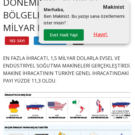
DÖNEMİNDE, SERBEST
Makinist
M
e
r
h
a
b
a
,
BÖLGELER DÂHİL 16,1
B
e
n
M
a
k
i
n
i
s
t
.
B
u
y
a
z
ı
y
ı
s
a
n
a
ö
z
e
t
l
e
m
e
m
i
i
s
t
e
r
m
i
s
i
n
?
|
MİLYAR DOLAR OLDU
Hayır!.
Evet Hadi Yap!
183. SAYI
GÖSTERGELER
#
EN FAZLA İHRACATI, 1,5 MİLYAR DOLARLA EVSEL VE
ENDÜSTRİYEL SOĞUTMA MAKİNELERİ GERÇEKLEŞTİRDİ.
MAKİNE İHRACATININ TÜRKİYE GENEL İHRACATINDAKİ
PAYI YÜZDE 11,3 OLDU.