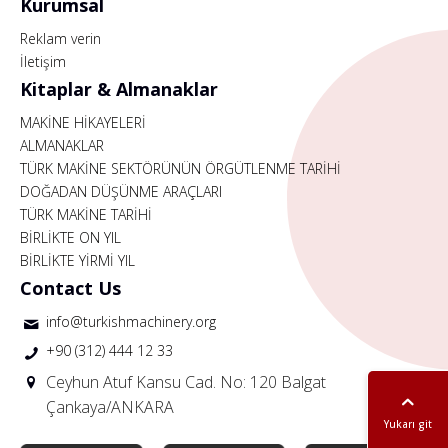
Kurumsal
Reklam verin
İletişim
Kitaplar & Almanaklar
MAKİNE HİKAYELERİ
ALMANAKLAR
TÜRK MAKİNE SEKTÖRÜNÜN ÖRGÜTLENME TARİHİ
DOĞADAN DÜŞÜNME ARAÇLARI
TÜRK MAKİNE TARİHİ
BİRLİKTE ON YIL
BİRLİKTE YİRMİ YIL
Contact Us
info@turkishmachinery.org
+90 (312) 444 12 33
Ceyhun Atuf Kansu Cad. No: 120 Balgat
Çankaya/ANKARA
Yukarı git