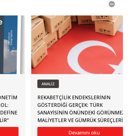
ANALİZ
YÖNETİM
REKABETÇİLİK ENDEKSLERİNİN
ROL:
GÖSTERDİĞİ GERÇEK: TÜRK
EDEFİNE
SANAYİSİNİN ÖNÜNDEKİ GÖRÜNMEZ
LİR”
MALİYETLER VE GÜMRÜK SÜREÇLERİ
Devamını oku