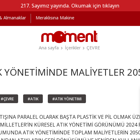
217. Sayımız yayında. Okumak için tıklayın
 & Almanaklar
Meraklısına Makine
Ana sayfa
İçerikler
ÇEVRE
K YÖNETİMİNDE MALİYETLER 205
#ÇEVRE
#ATIK
#ATIK YÖNETIMI
ŞINA PARALEL OLARAK BAŞTA PLASTİK VE PİL OLMAK ÜZE
 MİLLETLER’İN KÜRESEL ATIK YÖNETİMİ GÖRÜNÜMÜ 2024 
MUNDA ATIK YÖNETİMİNDE TOPLAM MALİYETLERİN 2050 Y