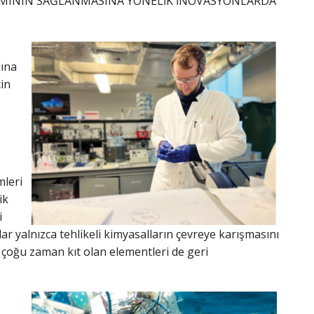
NIMININ SAĞLANMASINA YÖNELİK İNOVASYONLARDA
lına
in
mleri
ik
i
r yalnızca tehlikeli kimyasalların çevreye karışmasını
 çoğu zaman kıt olan elementleri de geri