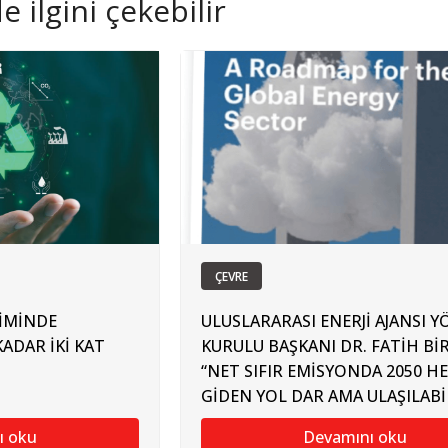
 ilgini çekebilir
ÇEVRE
TİMİNDE
ULUSLARARASI ENERJİ AJANSI 
KADAR İKİ KAT
KURULU BAŞKANI DR. FATİH Bİ
“NET SIFIR EMİSYONDA 2050 H
GİDEN YOL DAR AMA ULAŞILABİ
ı oku
Devamını oku