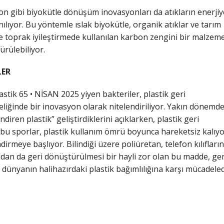
n gibi biyokütle dönüşüm inovasyonları da atıkların enerjiy
lıyor. Bu yöntemle ıslak biyokütle, organik atıklar ve tarım
 ve toprak iyileştirmede kullanılan karbon zengini bir malzem
rülebiliyor.
LER
stik 65 • NİSAN 2025 yiyen bakteriler, plastik geri
iğinde bir inovasyon olarak nitelendiriliyor. Yakın dönemd
indiren plastik” geliştirdiklerini açıklarken, plastik geri
u sporlar, plastik kullanım ömrü boyunca hareketsiz kalıy
irmeye başlıyor. Bilindiği üzere poliüretan, telefon kılıfl
andan da geri dönüştürülmesi bir hayli zor olan bu madde, gene
ünyanın halihazırdaki plastik bağımlılığına karşı mücadeled