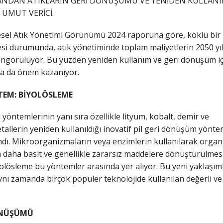
E YANDAN ATIKLARIN GERİ DÖNÜŞÜMÜ VE YENİDEN KULLA
UMUT VERİCİ.
üresel Atık Yönetimi Görünümü 2024 raporuna göre, köklü bir
i durumunda, atık yönetiminde toplam maliyetlerin 2050 yı
 öngörülüyor. Bu yüzden yeniden kullanım ve geri dönüşüm iç
ha da önem kazanıyor.
NTEM: BİYOLÖSLEME
öntemlerinin yanı sıra özellikle lityum, kobalt, demir ve
allerin yeniden kullanıldığı inovatif pil geri dönüşüm yönte
ndı. Mikroorganizmaların veya enzimlerin kullanılarak organ
rin daha basit ve genellikle zararsız maddelere dönüştürülmes
olösleme bu yöntemler arasında yer alıyor. Bu yeni yaklaşımla
nı zamanda birçok popüler teknolojide kullanılan değerli ve
DÖNÜŞÜMÜ