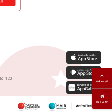
ER
No: 120
Yukarı git
Bize yazın