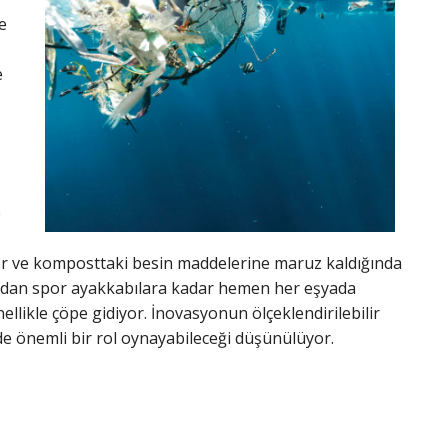
e
e
e
or ve komposttaki besin maddelerine maruz kaldığında
arından spor ayakkabılara kadar hemen her eşyada
llikle çöpe gidiyor. İnovasyonun ölçeklendirilebilir
e önemli bir rol oynayabileceği düşünülüyor.