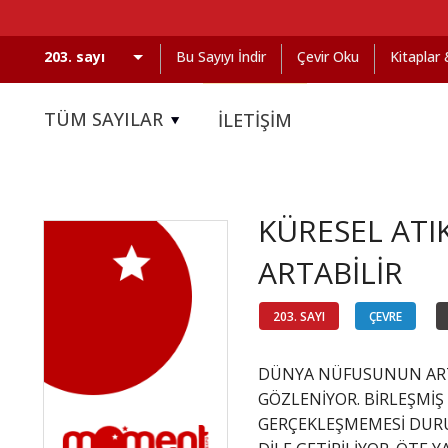
Bu Sayıyı İndir
Çevir Oku
Kitaplar
TÜM SAYILAR
İLETİŞİM
KÜRESEL ATI
ARTABİLİR
203. SAYI
ÇEVRE
DÜNYA NÜFUSUNUN ARTI
GÖZLENİYOR. BİRLEŞMİŞ
GERÇEKLEŞMEMESİ DURU