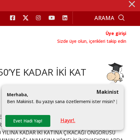
⨯
Üye girişi
Sizde üye olun, içerikleri takip edin
0’YE KADAR İKİ KAT
Makinist
M
e
r
h
a
b
a
,
B
e
n
M
a
k
i
n
i
s
t
.
B
u
y
a
z
ı
y
ı
s
a
n
a
ö
z
e
t
l
e
m
e
m
i
i
s
t
e
r
m
i
s
i
n
?
|
RE ATIK MİKTARINDA ÇOK BÜYÜK BİR ARTIŞ
Hayır!.
Evet Hadi Yap!
RAPORU’NDA DA KÖKLÜ BİR DEĞİŞİMİN
ILINA KADAR İKİ KATINA ÇIKACAĞI ÖNGÖRÜSÜ