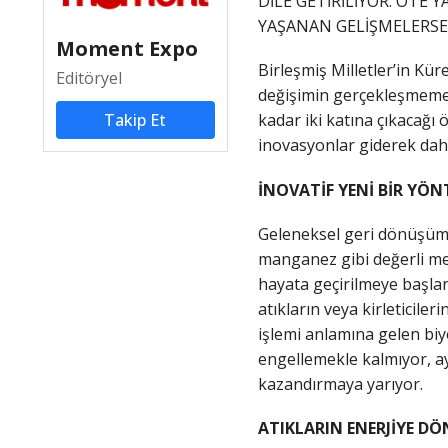
DİLE GETİRİLİYOR. ÖT
YAŞANAN GELİŞMELERSE 
Moment Expo
Birleşmiş Milletler’in K
Editöryel
değişimin gerçekleşmemes
Takip Et
kadar iki katına çıkacağı
inovasyonlar giderek da
İNOVATİF YENİ BİR YÖ
Geleneksel geri dönüşüm y
manganez gibi değerli met
hayata geçirilmeye başla
atıkların veya kirleticile
işlemi anlamına gelen biy
engellemekle kalmıyor, ay
kazandırmaya yarıyor.
ATIKLARIN ENERJİYE 