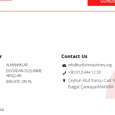
GÖND
r
Contact Us
ALMANAKLAR
info@turkishmachinery.org
DOĞADAN DÜŞÜNME
+90 (312) 444 12 33
ARAÇLARI
Ceyhun Atuf Kansu Cad. 
BİRLİKTE ON YIL
Balgat Çankaya/ANKARA
rme