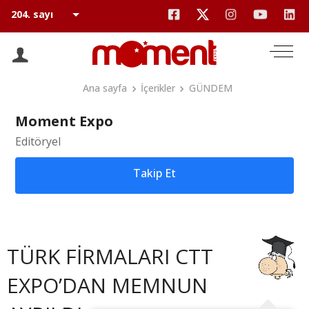
Ana sayfa
İçerikler
GÜNDEM
Moment Expo
Editöryel
Takip Et
TÜRK FİRMALARI CTT
EXPO’DAN MEMNUN