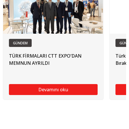
GÜNDEM
GÜN
TÜRK FİRMALARI CTT EXPO’DAN
Türk 
MEMNUN AYRILDI
Bırak
Devamını oku