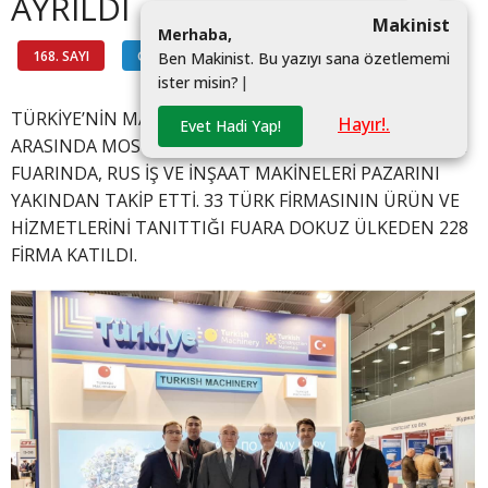
AYRILDI
Makinist
M
e
r
h
a
b
a
,
168. SAYI
GÜNDEM
#
B
e
n
M
a
k
i
n
i
s
t
.
B
u
y
a
z
ı
y
ı
s
a
n
a
ö
z
e
t
l
e
m
e
m
i
i
s
t
e
r
m
i
s
i
n
?
|
TÜRKİYE’NİN MAKİNECİLERİ, 24-27 MAYIS TARİHLERİ
Hayır!.
Evet Hadi Yap!
ARASINDA MOSKOVA’DA DÜZENLENEN CTT EXPO 2022
FUARINDA, RUS İŞ VE İNŞAAT MAKİNELERİ PAZARINI
YAKINDAN TAKİP ETTİ. 33 TÜRK FİRMASININ ÜRÜN VE
HİZMETLERİNİ TANITTIĞI FUARA DOKUZ ÜLKEDEN 228
FİRMA KATILDI.