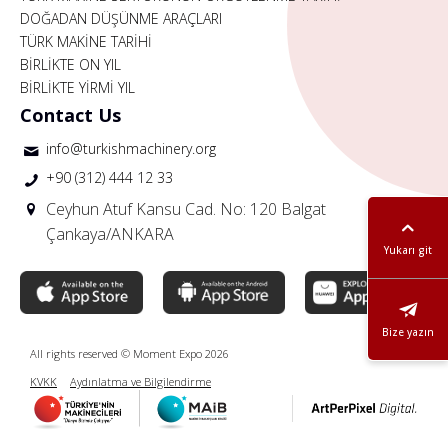
DOĞADAN DÜŞÜNME ARAÇLARI
TÜRK MAKİNE TARİHİ
BİRLİKTE ON YIL
BİRLİKTE YİRMİ YIL
Contact Us
info@turkishmachinery.org
+90 (312) 444 12 33
Ceyhun Atuf Kansu Cad. No: 120 Balgat
Çankaya/ANKARA
Yukarı git
Bize yazın
All rights reserved © Moment Expo 2026
KVKK
Aydınlatma ve Bilgilendirme