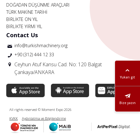
DOĞADAN DÜŞÜNME ARAÇLARI
TÜRK MAKİNE TARİHİ
BİRLİKTE ON YIL
BİRLİKTE YİRMİ YIL
Contact Us
info@turkishmachinery.org
+90 (312) 444 12 33
Ceyhun Atuf Kansu Cad. No: 120 Balgat
Çankaya/ANKARA
Yukarı git
Bize yazın
All rights reserved © Moment Expo 2026
KVKK
Aydınlatma ve Bilgilendirme