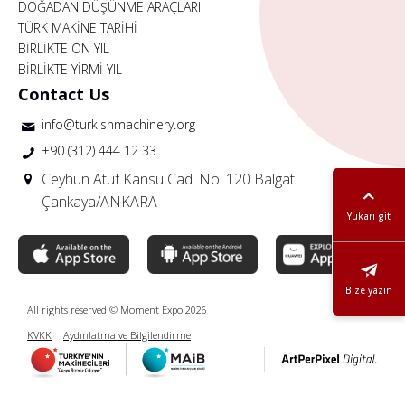
DOĞADAN DÜŞÜNME ARAÇLARI
TÜRK MAKİNE TARİHİ
BİRLİKTE ON YIL
BİRLİKTE YİRMİ YIL
Contact Us
info@turkishmachinery.org
+90 (312) 444 12 33
Ceyhun Atuf Kansu Cad. No: 120 Balgat
Çankaya/ANKARA
Yukarı git
Bize yazın
All rights reserved © Moment Expo 2026
KVKK
Aydınlatma ve Bilgilendirme