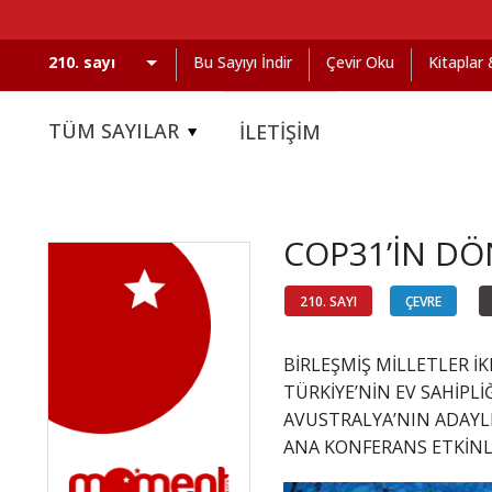
Bu Sayıyı İndir
Çevir Oku
Kitaplar
TÜM SAYILAR
İLETİŞİM
COP31’İN DÖ
210. SAYI
ÇEVRE
BİRLEŞMİŞ MİLLETLER İK
TÜRKİYE’NİN EV SAHİPL
AVUSTRALYA’NIN ADAYLI
ANA KONFERANS ETKİNLİ