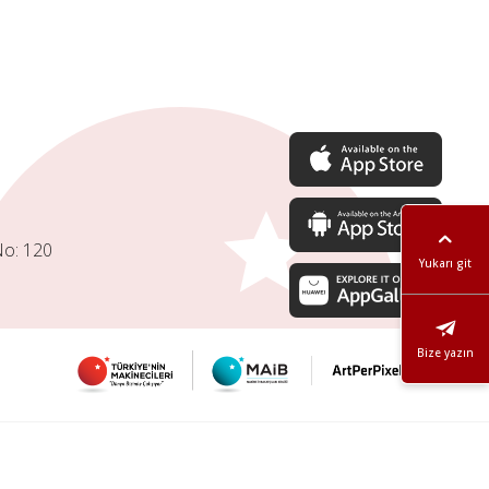
No: 120
Yukarı git
Bize yazın