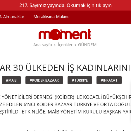
217. Sayımız yayında. Okumak için tıklayın
 & Almanaklar
Meraklısına Makine
Ana sayfa
İçerikler
GÜNDEM
AR 30 ÜLKEDEN İŞ KADINLARI
#MAIB
#KOIDER BAZAAR
#TÜRKIYE
#IHRACAT
E YÖNETİCİLERİ DERNEĞİ (KOİDER) İLE KOCAELİ BÜYÜKŞEHİR
İZE EDİLEN 6’NCI KOİDER BAZAAR TÜRKİYE VE ORTA DOĞU 
ŞTİRİLDİ. ETKİNLİĞE, MAİB YÖNETİM KURULU BAŞKAN YA