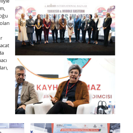
liyle
zm,
Doğu
 olan
r
racat
da
macı
arı,