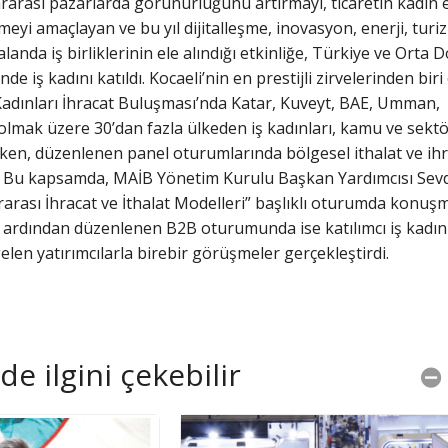
ararası pazarlarda görünürlüğünü artırmayı, ticaretin kadın e
yi amaçlayan ve bu yıl dijitalleşme, inovasyon, enerji, turi
alanda iş birliklerinin ele alındığı etkinliğe, Türkiye ve Orta 
e iş kadını katıldı. Kocaeli’nin en prestijli zirvelerinden biri
Kadınları İhracat Buluşması’nda Katar, Kuveyt, BAE, Umman,
lmak üzere 30’dan fazla ülkeden iş kadınları, kamu ve sektö
lirken, düzenlenen panel oturumlarında bölgesel ithalat ve ih
di. Bu kapsamda, MAİB Yönetim Kurulu Başkan Yardımcısı Sev
arası İhracat ve İthalat Modelleri” başlıklı oturumda konuş
in ardından düzenlenen B2B oturumunda ise katılımcı iş kadınl
len yatırımcılarla birebir görüşmeler gerçekleştirdi.
e ilgini çekebilir