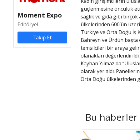
Kadın girişimcilerin ulusl
güçlenmesine öncülük etme
Moment Expo
sağlık ve gıda gibi birçok 
Editöryel
ülkelerinden 600’ün üzerind
Türkiye ve Orta Doğu İş 
Takip Et
Bahreyn ve Ürdün başta o
temsilcileri bir araya ge
olanakları değerlendiril
Kayhan Yılmaz da “Uluslar
olarak yer aldı. Paneller
Orta Doğu ülkelerinden ge
Bu haberler d