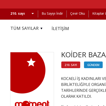
Bu Sayıyı İndir
Çevir Oku
Kitaplar
TÜM SAYILAR
İLETİŞİM
KOİDER BAZA
210. SAYI
GÜNDEM
KOCAELİ İŞ KADINLARI V
BİRLİKTELİĞİYLE ORGAN
TARİHLERİNDE GERÇEKLE
OLARAK KATILDI.