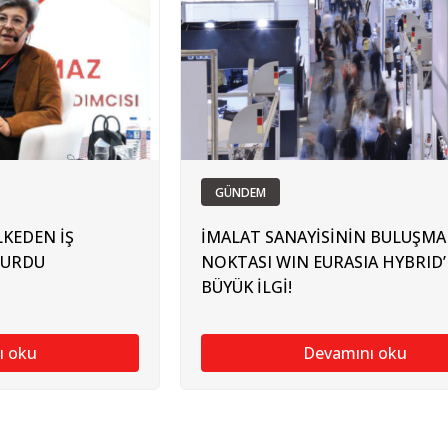
GÜNDEM
LKEDEN İŞ
İMALAT SANAYİSİNİN BULUŞMA
TURDU
NOKTASI WIN EURASIA HYBRID’
BÜYÜK İLGİ!
ı oku
Devamını oku