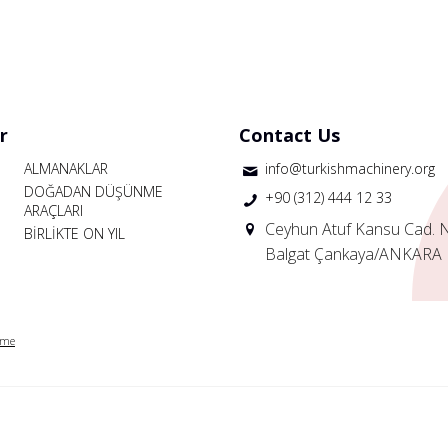
r
Contact Us
ALMANAKLAR
info@turkishmachinery.org
DOĞADAN DÜŞÜNME
+90 (312) 444 12 33
ARAÇLARI
Ceyhun Atuf Kansu Cad. 
BİRLİKTE ON YIL
Balgat Çankaya/ANKARA
rme