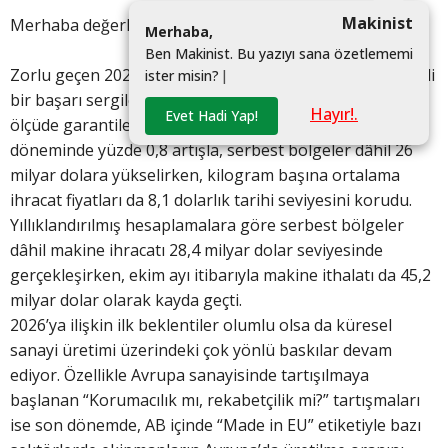
Makinist
Merhaba değerli Moment Expo okurları,
M
e
r
h
a
b
a
,
B
e
n
M
a
k
i
n
i
s
t
.
B
u
y
a
z
ı
y
ı
s
a
n
a
ö
z
e
t
l
e
m
e
m
i
Zorlu geçen 2025 yılında Türkiye’nin Makinecileri, önemli
i
s
t
e
r
m
i
s
i
n
?
|
bir başarı sergileyerek yılı kayıpsız kapatmayı büyük
Hayır!.
Evet Hadi Yap!
ölçüde garantiledi. Makine ihracatı ocak-kasım
döneminde yüzde 0,8 artışla, serbest bölgeler dâhil 26
milyar dolara yükselirken, kilogram başına ortalama
ihracat fiyatları da 8,1 dolarlık tarihi seviyesini korudu.
Yıllıklandırılmış hesaplamalara göre serbest bölgeler
dâhil makine ihracatı 28,4 milyar dolar seviyesinde
gerçekleşirken, ekim ayı itibarıyla makine ithalatı da 45,2
milyar dolar olarak kayda geçti.
2026’ya ilişkin ilk beklentiler olumlu olsa da küresel
sanayi üretimi üzerindeki çok yönlü baskılar devam
ediyor. Özellikle Avrupa sanayisinde tartışılmaya
başlanan “Korumacılık mı, rekabetçilik mi?” tartışmaları
ise son dönemde, AB içinde “Made in EU” etiketiyle bazı