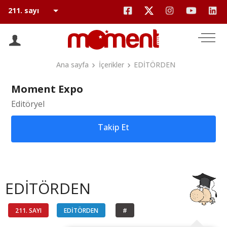
Ana sayfa
İçerikler
EDİTÖRDEN
Moment Expo
Editöryel
Takip Et
EDİTÖRDEN
211. SAYI
EDİTÖRDEN
#