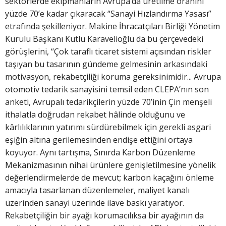
sektörlerde ekipmanların Avrupa’da üretilme oranını
yüzde 70’e kadar çıkaracak “Sanayi Hızlandırma Yasası”
etrafında şekilleniyor. Makine İhracatçıları Birliği Yönetim
Kurulu Başkanı Kutlu Karavelioğlu da bu çerçevedeki
görüşlerini, “Çok taraflı ticaret sistemi açısından riskler
taşıyan bu tasarının gündeme gelmesinin arkasındaki
motivasyon, rekabetçiliği koruma gereksinimidir... Avrupa
otomotiv tedarik sanayisini temsil eden CLEPA’nın son
anketi, Avrupalı tedarikçilerin yüzde 70’inin Çin menşeli
ithalatla doğrudan rekabet hâlinde olduğunu ve
kârlılıklarının yatırımı sürdürebilmek için gerekli asgari
eşiğin altına gerilemesinden endişe ettiğini ortaya
koyuyor. Aynı tartışma, Sınırda Karbon Düzenleme
Mekanizmasının nihai ürünlere genişletilmesine yönelik
değerlendirmelerde de mevcut; karbon kaçağını önleme
amacıyla tasarlanan düzenlemeler, maliyet kanalı
üzerinden sanayi üzerinde ilave baskı yaratıyor.
Rekabetçiliğin bir ayağı korumacılıksa bir ayağının da