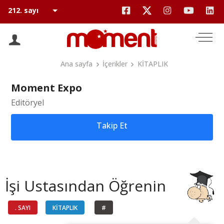
Ana sayfa
İçerikler
KİTAPLIK
Moment Expo
Editöryel
Takip Et
İşi Ustasından Öğrenin
. SAYI
KİTAPLIK
#