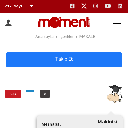
Ana sayfa
İçerikler
MAKALE
Takip Et
. SAYI
#
Makinist
M
e
r
h
a
b
a
,