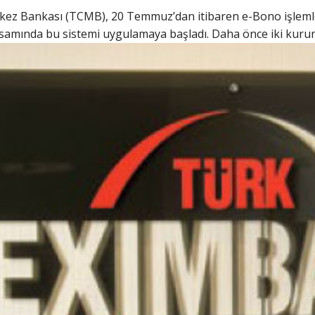
kez Bankası (TCMB), 20 Temmuz’dan itibaren e-Bono işlemle
samında bu sistemi uygulamaya başladı. Daha önce iki kurum 