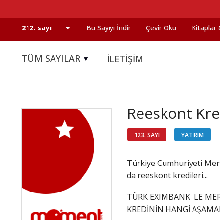
Bu Sayıyı İndir
Çevir Oku
Kitaplar
TÜM SAYILAR
İLETİŞİM
Reeskont Kre
123. SAYI
YATIRIM
Türkiye Cumhuriyeti Mer
da reeskont kredileri...
TÜRK EXIMBANK İLE MER
KREDİNİN HANGİ AŞAMA