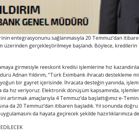
rinin entegrasyonunu sağlanmasıyla 20 Temmuz’dan itibaren 
em üzerinden gerçekleştirilmeye başlandı. Böylece, kredile
aya girmesiyle reeskont kredisi işlemlerine hız kazandırılac
rü Adnan Yıldırım, “Türk Eximbank ihracatı destekleme mis
 yoğun bir gayret içerisinde. İhracata desteğin yanında, işle
a hız veriyoruz. Elektronik dönüşüm kapsamında, işlemleri k
ini artırmak amaçlarıyla 4 Temmuz’da başlattığımız e-Temi
na da 20 Temmuz’dan itibaren başladık. Yıl sonunda doğru 
ygulamasını da hayata geçirecek şekilde hazırlıklarımıza 
 EDİLECEK