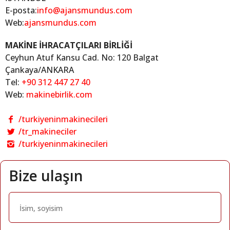
E-posta:
info@ajansmundus.com
Web:
ajansmundus.com
MAKİNE İHRACATÇILARI BİRLİĞİ
Ceyhun Atuf Kansu Cad. No: 120 Balgat
Çankaya/ANKARA
Tel:
+90 312 447 27 40
Web:
makinebirlik.com
/turkiyeninmakinecileri
/tr_makineciler
/turkiyeninmakinecileri
Bize ulaşın