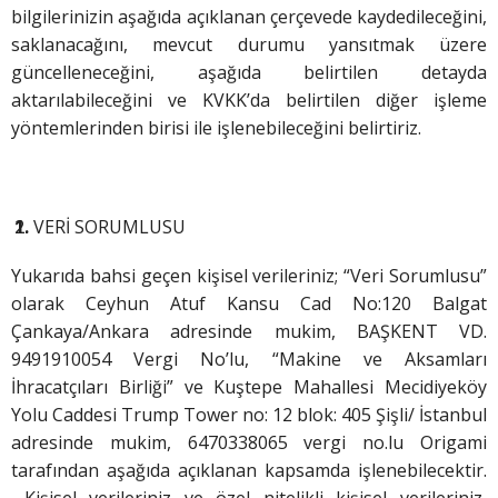
bilgilerinizin aşağıda açıklanan çerçevede kaydedileceğini,
saklanacağını, mevcut durumu yansıtmak üzere
güncelleneceğini, aşağıda belirtilen detayda
aktarılabileceğini ve KVKK’da belirtilen diğer işleme
yöntemlerinden birisi ile işlenebileceğini belirtiriz.
VERİ SORUMLUSU
Yukarıda bahsi geçen kişisel verileriniz; “Veri Sorumlusu”
olarak Ceyhun Atuf Kansu Cad No:120 Balgat
Çankaya/Ankara adresinde mukim, BAŞKENT VD.
9491910054 Vergi No’lu, “Makine ve Aksamları
İhracatçıları Birliği” ve Kuştepe Mahallesi Mecidiyeköy
Yolu Caddesi Trump Tower no: 12 blok: 405 Şişli/ İstanbul
adresinde mukim, 6470338065 vergi no.lu Origami
tarafından aşağıda açıklanan kapsamda işlenebilecektir.
Kişisel verileriniz ve özel nitelikli kişisel verileriniz,