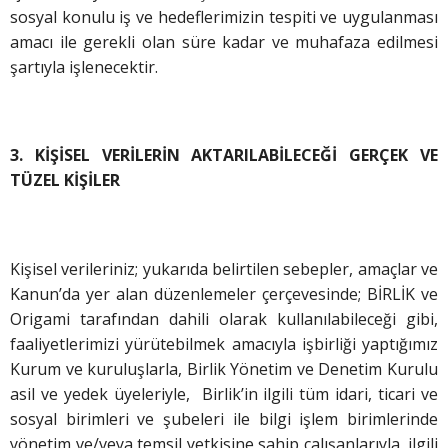
sosyal konulu iş ve hedeflerimizin tespiti ve uygulanması
amacı ile gerekli olan süre kadar ve muhafaza edilmesi
şartıyla işlenecektir.
3. KİŞİSEL VERİLERİN AKTARILABİLECEĞİ GERÇEK VE
TÜZEL KİŞİLER
Kişisel verileriniz; yukarıda belirtilen sebepler, amaçlar ve
Kanun’da yer alan düzenlemeler çerçevesinde; BİRLİK ve
Origami tarafından dahili olarak kullanılabileceği gibi,
faaliyetlerimizi yürütebilmek amacıyla işbirliği yaptığımız
Kurum ve kuruluşlarla, Birlik Yönetim ve Denetim Kurulu
asil ve yedek üyeleriyle, Birlik’in ilgili tüm idari, ticari ve
sosyal birimleri ve şubeleri ile bilgi işlem birimlerinde
yönetim ve/veya temsil yetkisine sahip çalışanlarıyla, ilgili