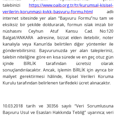
talebinizi
https://www.oaib.org.tr/tr/kurumsal-kisisel-
verilerin-korunmasi-kvkk-basvuru-formu.html
adlı
internet sitesinde yer alan “Başvuru Formu”nu tam ve
eksiksiz bir şekilde doldurarak, formun ıslak imzalı bir
nüshasını Ceyhun Atuf Kansu Cad. No:120
Balgat/ANKARA adresine, bizzat elden iletebilir, noter
kanalıyla veya Kanun’da belirtilen diğer yöntemler ile
gönderebilirsiniz. Başvurunuzda yer alan talepleriniz,
talebin niteliğine göre en kısa sürede ve en geç otuz gün
içinde BİRLİK tarafından ücretsiz olarak
sonuçlandırılacaktır. Ancak, işlemin BİRLİK için ayrıca bir
maliyet gerektirmesi hâlinde, Kişisel Verileri Koruma
Kurulu tarafından belirlenen tarifedeki ücret alınacaktır.
10.03.2018 tarih ve 30356 sayılı “Veri Sorumlusuna
Başvuru Usul ve Esasları Hakkında Tebliğ” uyarınca; veri