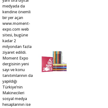
yanı sıra dijital
medyada da
kendine önemli
bir yer açan
www.moment-
expo.com web
sitesi, bugüne
kadar 2
milyondan fazla
ziyaret edildi.
Moment Expo
dergisinin yeni
sayı ve konu
tanıtımlarının da
yapıldığı
Türkiye’nin
Makinecileri
sosyal medya
hesaplarının ise