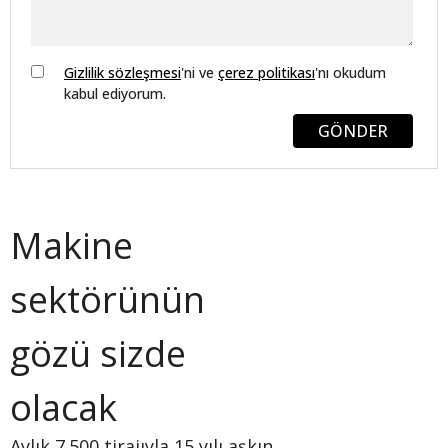
Gizlilik sözleşmesi
'ni ve
çerez politikası
'nı okudum
kabul ediyorum.
GÖNDER
Makine
sektörünün
gözü sizde
olacak
Aylık 7.500 tirajıyla 15 yılı aşkın