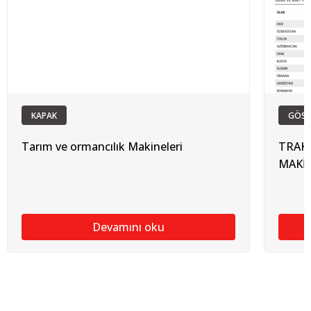
KAPAK
GÖST
Tarım ve ormancılık Makineleri
TRAK
MAKİ
Devamını oku