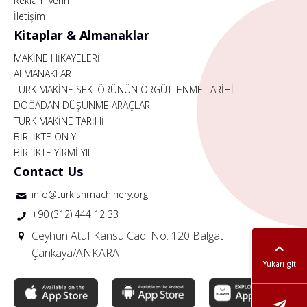
Reklam verin
İletişim
Kitaplar & Almanaklar
MAKİNE HİKAYELERİ
ALMANAKLAR
TÜRK MAKİNE SEKTÖRÜNÜN ÖRGÜTLENME TARİHİ
DOĞADAN DÜŞÜNME ARAÇLARI
TÜRK MAKİNE TARİHİ
BİRLİKTE ON YIL
BİRLİKTE YİRMİ YIL
Contact Us
info@turkishmachinery.org
+90 (312) 444 12 33
Ceyhun Atuf Kansu Cad. No: 120 Balgat
Çankaya/ANKARA
Yukarı git