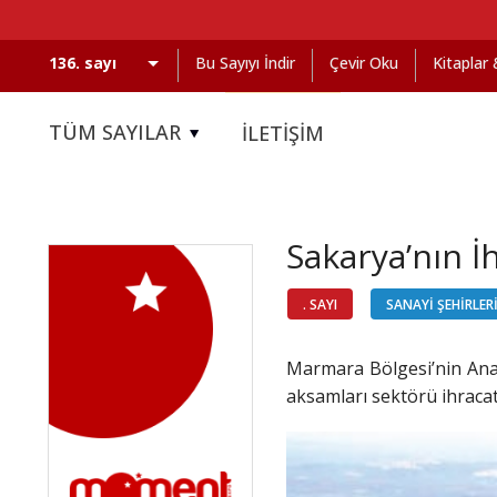
Bu Sayıyı İndir
Çevir Oku
Kitaplar
TÜM SAYILAR
İLETİŞİM
Sakarya’nın İh
. SAYI
SANAYİ ŞEHİRLER
Marmara Bölgesi’nin Anad
aksamları sektörü ihracatı