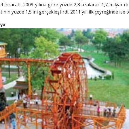
el ihracatı, 2009 yılına göre yüzde 2,8 azalarak 1,7 milyar d
ının yüzde 1,5’ini gerçekleştirdi. 2011 yılı ilk çeyreğinde ise
’ya