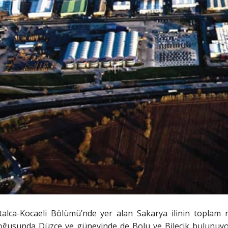
alca-Kocaeli Bölümü’nde yer alan Sakarya ilinin toplam n
doğusunda Düzce ve güneyinde de Bolu ve Bilecik bulunuyor