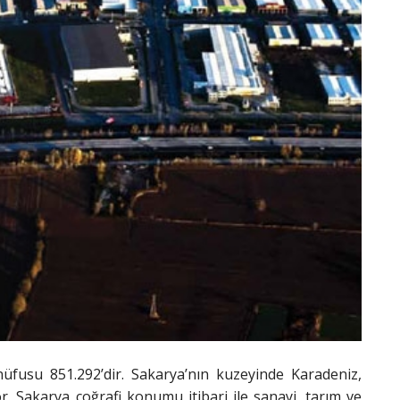
üfusu 851.292’dir. Sakarya’nın kuzeyinde Karadeniz,
. Sakarya coğrafi konumu itibari ile sanayi, tarım ve