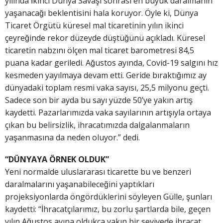
yılında İkinci Dünya Savaşı sonrası en büyük daralmanın
yaşanacağı beklentisini hala koruyor. Öyle ki, Dünya
Ticaret Örgütü küresel mal ticaretinin yılın ikinci
çeyreğinde rekor düzeyde düştüğünü açıkladı. Küresel
ticaretin nabzını ölçen mal ticaret barometresi 84,5
puana kadar geriledi. Ağustos ayında, Covid-19 salgını hız
kesmeden yayılmaya devam etti. Geride bıraktığımız ay
dünyadaki toplam resmi vaka sayısı, 25,5 milyonu geçti.
Sadece son bir ayda bu sayı yüzde 50’ye yakın artış
kaydetti. Pazarlarımızda vaka sayılarının artışıyla ortaya
çıkan bu belirsizlik, ihracatımızda dalgalanmaların
yaşanmasına da neden oluyor.” dedi.
“DÜNYAYA ÖRNEK OLDUK”
Yeni normalde uluslararası ticarette bu ve benzeri
daralmalarını yaşanabileceğini yaptıkları
projeksiyonlarda öngördüklerini söyleyen Gülle, şunları
kaydetti: “İhracatçılarımız, bu zorlu şartlarda bile, geçen
yılın Ağustos ayına oldukça yakın bir seviyede ihracat