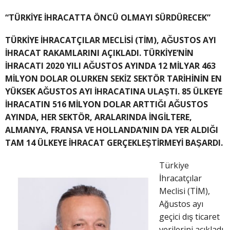
“TÜRKİYE İHRACATTA ÖNCÜ OLMAYI SÜRDÜRECEK”
TÜRKİYE İHRACATÇILAR MECLİSİ (TİM), AĞUSTOS AYI
İHRACAT RAKAMLARINI AÇIKLADI. TÜRKİYE’NİN
İHRACATI 2020 YILI AĞUSTOS AYINDA 12 MİLYAR 463
MİLYON DOLAR OLURKEN SEKİZ SEKTÖR TARİHİNİN EN
YÜKSEK AĞUSTOS AYI İHRACATINA ULAŞTI. 85 ÜLKEYE
İHRACATIN 516 MİLYON DOLAR ARTTIĞI AĞUSTOS
AYINDA, HER SEKTÖR, ARALARINDA İNGİLTERE,
ALMANYA, FRANSA VE HOLLANDA’NIN DA YER ALDIĞI
TAM 14 ÜLKEYE İHRACAT GERÇEKLEŞTİRMEYİ BAŞARDI.
Türkiye
İhracatçılar
Meclisi (TİM),
Ağustos ayı
geçici dış ticaret
verilerini açıkladı.