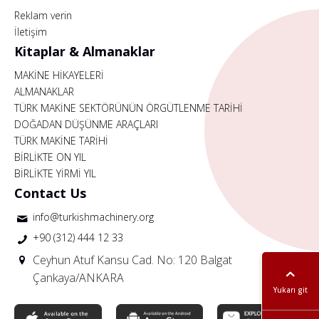
Reklam verin
İletişim
Kitaplar & Almanaklar
MAKİNE HİKAYELERİ
ALMANAKLAR
TÜRK MAKİNE SEKTÖRÜNÜN ÖRGÜTLENME TARİHİ
DOĞADAN DÜŞÜNME ARAÇLARI
TÜRK MAKİNE TARİHİ
BİRLİKTE ON YIL
BİRLİKTE YİRMİ YIL
Contact Us
info@turkishmachinery.org
+90 (312) 444 12 33
Ceyhun Atuf Kansu Cad. No: 120 Balgat
Çankaya/ANKARA
Yukarı git