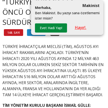
“TÜRKİYE İHRACATTA
Makinist
M
e
r
h
a
b
a
,
ÖNCÜ OLMAYI
B
e
n
M
a
k
i
n
i
s
t
.
B
u
y
a
z
ı
y
ı
s
a
n
a
ö
z
e
t
l
e
m
e
m
i
i
s
t
e
r
m
i
s
i
n
?
|
SÜRDÜRECEK”
Hayır!.
Evet Hadi Yap!
148. SAYI
TİM'DEN
#
TÜRKİYE İHRACATÇILAR MECLİSİ (TİM), AĞUSTOS AYI
İHRACAT RAKAMLARINI AÇIKLADI. TÜRKİYE’NİN
İHRACATI 2020 YILI AĞUSTOS AYINDA 12 MİLYAR 463
MİLYON DOLAR OLURKEN SEKİZ SEKTÖR TARİHİNİN EN
YÜKSEK AĞUSTOS AYI İHRACATINA ULAŞTI. 85 ÜLKEYE
İHRACATIN 516 MİLYON DOLAR ARTTIĞI AĞUSTOS
AYINDA, HER SEKTÖR, ARALARINDA İNGİLTERE,
ALMANYA, FRANSA VE HOLLANDA’NIN DA YER ALDIĞI
TAM 14 ÜLKEYE İHRACAT GERÇEKLEŞTİRMEYİ BAŞARDI.
TİM YÖNETİM KURULU BAŞKANI İSMAİL GÜLLE: