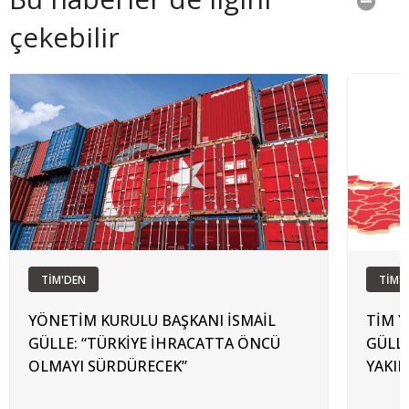
çekebilir
TİM'DEN
TİM'
YÖNETİM KURULU BAŞKANI İSMAİL
TİM Y
GÜLLE: “TÜRKİYE İHRACATTA ÖNCÜ
GÜLLE
OLMAYI SÜRDÜRECEK”
YAKIN