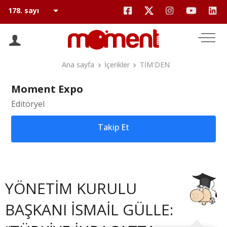
Ana sayfa
İçerikler
TİM'DEN
Moment Expo
Editöryel
Takip Et
YÖNETİM KURULU
BAŞKANI İSMAİL GÜLLE: