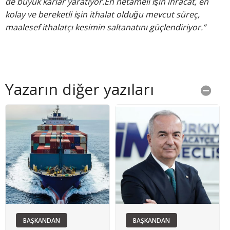
de büyük kârlar yaratıyor.En netameli işin ihracat, en
kolay ve bereketli işin ithalat olduğu mevcut süreç,
maalesef ithalatçı kesimin saltanatını güçlendiriyor.”
Yazarın diğer yazıları
BAŞKANDAN
BAŞKANDAN