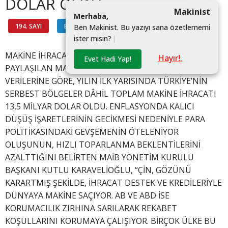
DOLAR OLDU
Makinist
M
e
r
h
a
b
a
,
194. SAYI
BAŞKANDAN
#
B
e
n
M
a
k
i
n
i
s
t
.
B
u
y
a
z
ı
y
ı
s
a
n
a
ö
z
e
t
l
e
m
e
m
i
i
s
t
e
r
m
i
s
i
n
?
|
MAKİNE İHRACATÇILARI BİRLİĞİ (MAİB) TARAFINDAN
Hayır!.
Evet Hadi Yap!
PAYLAŞILAN MAKİNE İMALAT SANAYİSİ KONSOLİDE
VERİLERİNE GÖRE, YILIN İLK YARISINDA TÜRKİYE’NİN
SERBEST BÖLGELER DÂHİL TOPLAM MAKİNE İHRACATI
13,5 MİLYAR DOLAR OLDU. ENFLASYONDA KALICI
DÜŞÜŞ İŞARETLERİNİN GECİKMESİ NEDENİYLE PARA
POLİTİKASINDAKİ GEVŞEMENİN ÖTELENİYOR
OLUŞUNUN, HIZLI TOPARLANMA BEKLENTİLERİNİ
AZALTTIĞINI BELİRTEN MAİB YÖNETİM KURULU
BAŞKANI KUTLU KARAVELİOĞLU, “ÇİN, GÖZÜNÜ
KARARTMIŞ ŞEKİLDE, İHRACAT DESTEK VE KREDİLERİYLE
DÜNYAYA MAKİNE SAÇIYOR. AB VE ABD İSE
KORUMACILIK ZIRHINA SARILARAK REKABET
KOŞULLARINI KORUMAYA ÇALIŞIYOR. BİRÇOK ÜLKE BU