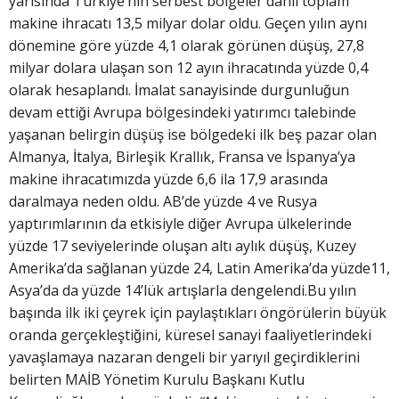
yarısında Türkiye’nin serbest bölgeler dâhil toplam
makine ihracatı 13,5 milyar dolar oldu. Geçen yılın aynı
dönemine göre yüzde 4,1 olarak görünen düşüş, 27,8
milyar dolara ulaşan son 12 ayın ihracatında yüzde 0,4
olarak hesaplandı. İmalat sanayisinde durgunluğun
devam ettiği Avrupa bölgesindeki yatırımcı talebinde
yaşanan belirgin düşüş ise bölgedeki ilk beş pazar olan
Almanya, İtalya, Birleşik Krallık, Fransa ve İspanya’ya
makine ihracatımızda yüzde 6,6 ila 17,9 arasında
daralmaya neden oldu. AB’de yüzde 4 ve Rusya
yaptırımlarının da etkisiyle diğer Avrupa ülkelerinde
yüzde 17 seviyelerinde oluşan altı aylık düşüş, Kuzey
Amerika’da sağlanan yüzde 24, Latin Amerika’da yüzde11,
Asya’da da yüzde 14’lük artışlarla dengelendi.Bu yılın
başında ilk iki çeyrek için paylaştıkları öngörülerin büyük
oranda gerçekleştiğini, küresel sanayi faaliyetlerindeki
yavaşlamaya nazaran dengeli bir yarıyıl geçirdiklerini
belirten MAİB Yönetim Kurulu Başkanı Kutlu