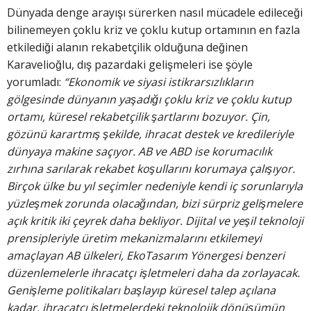
Dünyada denge arayışı sürerken nasıl mücadele edileceği
bilinemeyen çoklu kriz ve çoklu kutup ortamının en fazla
etkilediği alanın rekabetçilik olduğuna değinen
Karavelioğlu, dış pazardaki gelişmeleri ise şöyle
yorumladı:
“Ekonomik ve siyasi istikrarsızlıkların
gölgesinde dünyanın yaşadığı çoklu kriz ve çoklu kutup
ortamı, küresel rekabetçilik şartlarını bozuyor. Çin,
gözünü karartmış şekilde, ihracat destek ve kredileriyle
dünyaya makine saçıyor. AB ve ABD ise korumacılık
zırhına sarılarak rekabet koşullarını korumaya çalışıyor.
Birçok ülke bu yıl seçimler nedeniyle kendi iç sorunlarıyla
yüzleşmek zorunda olacağından, bizi sürpriz gelişmelere
açık kritik iki çeyrek daha bekliyor. Dijital ve yeşil teknoloji
prensipleriyle üretim mekanizmalarını etkilemeyi
amaçlayan AB ülkeleri, EkoTasarım Yönergesi benzeri
düzenlemelerle ihracatçı işletmeleri daha da zorlayacak.
Genişleme politikaları başlayıp küresel talep açılana
kadar, ihracatçı işletmelerdeki teknolojik dönüşümün