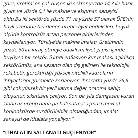
göre, üretimi en çok düşen iki sektör yüzde 14,3 ile hazır
giyim ve yüzde 6,1 ile makine ve ekipman sanayisi
oldu.Bu iki sektörde yüzde 71 ve yüzde 57 olarak ÜFE’nin
hayli üzerinde belirlenen üretici fiyat endeksleri, büyük
ölçüde kontrolsüz artan personel giderlerinden
kaynaklanıyor. Türkiye’de makine imalatı, üretiminin
yüzde 60’ını ihraç etmeye odaklı maliyet yapısı içinde
büyüyen bir sektör. Şimdi enflasyon kur makası açıldıkça
sektörümüz, ana kazancı olan dış gelirleri ile teknolojik
rekabetin gerektirdiği yüksek nitelikli kadroların
ihtiyaçlarını görmekte zorlanıyor; ihracatta yüzde 76,6
gibi çok yüksek bir yerli katma değer oranına sahip
oluşunun sıkıntısını çekiyor. Son bir yıla damgasını vuran
‘daha az üretip daha pa-halı satma’ açmazı mevcut
konjonktürde sürdürülebilir olmadığından, imalat
sanayisi de ithalata yöneliyor.”
“İTHALATIN SALTANATI GÜÇLENİYOR”