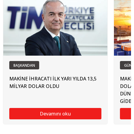
BAŞKANDAN
GÜN
MAKİNE İHRACATI İLK YARI YILDA 13,5
MAKİN
MİLYAR DOLAR OLDU
DOLAR
DÜNY
GİDE
Devamını oku