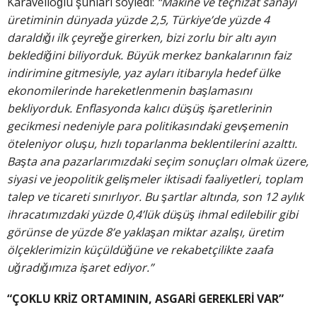
Karavelioğlu şunları söyledi:
“Makine ve teçhizat sanayi
üretiminin dünyada yüzde 2,5, Türkiye’de yüzde 4
daraldığı ilk çeyreğe girerken, bizi zorlu bir altı ayın
beklediğini biliyorduk. Büyük merkez bankalarının faiz
indirimine gitmesiyle, yaz ayları itibarıyla hedef ülke
ekonomilerinde hareketlenmenin başlamasını
bekliyorduk. Enflasyonda kalıcı düşüş işaretlerinin
gecikmesi nedeniyle para politikasındaki gevşemenin
öteleniyor oluşu, hızlı toparlanma beklentilerini azalttı.
Başta ana pazarlarımızdaki seçim sonuçları olmak üzere,
siyasi ve jeopolitik gelişmeler iktisadi faaliyetleri, toplam
talep ve ticareti sınırlıyor. Bu şartlar altında, son 12 aylık
ihracatımızdaki yüzde 0,4’lük düşüş ihmal edilebilir gibi
görünse de yüzde 8’e yaklaşan miktar azalışı, üretim
ölçeklerimizin küçüldüğüne ve rekabetçilikte zaafa
uğradığımıza işaret ediyor.”
“ÇOKLU KRİZ ORTAMININ, ASGARİ GEREKLERİ VAR”