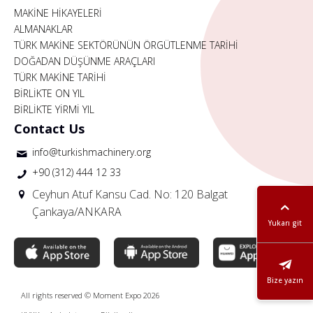
MAKİNE HİKAYELERİ
ALMANAKLAR
TÜRK MAKİNE SEKTÖRÜNÜN ÖRGÜTLENME TARİHİ
DOĞADAN DÜŞÜNME ARAÇLARI
TÜRK MAKİNE TARİHİ
BİRLİKTE ON YIL
BİRLİKTE YİRMİ YIL
Contact Us
info@turkishmachinery.org
+90 (312) 444 12 33
Ceyhun Atuf Kansu Cad. No: 120 Balgat
Çankaya/ANKARA
Yukarı git
Bize yazın
All rights reserved © Moment Expo 2026