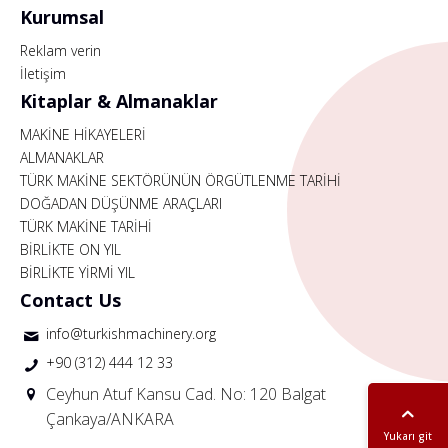
Kurumsal
Reklam verin
İletişim
Kitaplar & Almanaklar
MAKİNE HİKAYELERİ
ALMANAKLAR
TÜRK MAKİNE SEKTÖRÜNÜN ÖRGÜTLENME TARİHİ
DOĞADAN DÜŞÜNME ARAÇLARI
TÜRK MAKİNE TARİHİ
BİRLİKTE ON YIL
BİRLİKTE YİRMİ YIL
Contact Us
info@turkishmachinery.org
+90 (312) 444 12 33
Ceyhun Atuf Kansu Cad. No: 120 Balgat
Çankaya/ANKARA
Yukarı git