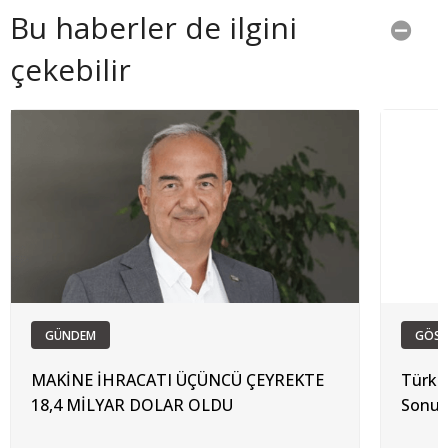
Bu haberler de ilgini
çekebilir
GÜNDEM
GÖST
MAKİNE İHRACATI ÜÇÜNCÜ ÇEYREKTE
Türkiy
18,4 MİLYAR DOLAR OLDU
Sonun