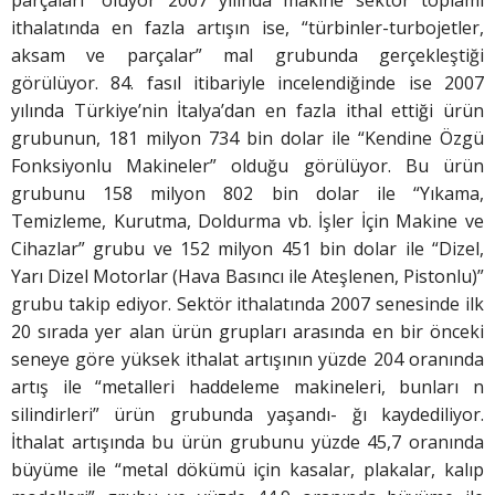
parçaları” oluyor 2007 yılında makine sektör toplamı
ithalatında en fazla artışın ise, “türbinler-turbojetler,
aksam ve parçalar” mal grubunda gerçekleştiği
görülüyor. 84. fasıl itibariyle incelendiğinde ise 2007
yılında Türkiye’nin İtalya’dan en fazla ithal ettiği ürün
grubunun, 181 milyon 734 bin dolar ile “Kendine Özgü
Fonksiyonlu Makineler” olduğu görülüyor. Bu ürün
grubunu 158 milyon 802 bin dolar ile “Yıkama,
Temizleme, Kurutma, Doldurma vb. İşler İçin Makine ve
Cihazlar” grubu ve 152 milyon 451 bin dolar ile “Dizel,
Yarı Dizel Motorlar (Hava Basıncı ile Ateşlenen, Pistonlu)”
grubu takip ediyor. Sektör ithalatında 2007 senesinde ilk
20 sırada yer alan ürün grupları arasında en bir önceki
seneye göre yüksek ithalat artışının yüzde 204 oranında
artış ile “metalleri haddeleme makineleri, bunları n
silindirleri” ürün grubunda yaşandı- ğı kaydediliyor.
İthalat artışında bu ürün grubunu yüzde 45,7 oranında
büyüme ile “metal dökümü için kasalar, plakalar, kalıp