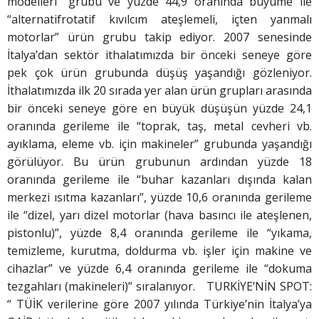
modelleri” grubu ve yüzde 44,9 oranında büyüme ile
“alternatifrotatif kıvılcım ateşlemeli, içten yanmalı
motorlar” ürün grubu takip ediyor. 2007 senesinde
İtalya’dan sektör ithalatımızda bir önceki seneye göre
pek çok ürün grubunda düşüş yaşandığı gözleniyor.
İthalatımızda ilk 20 sırada yer alan ürün grupları arasında
bir önceki seneye göre en büyük düşüşün yüzde 24,1
oranında gerileme ile “toprak, taş, metal cevheri vb.
ayıklama, eleme vb. için makineler” grubunda yaşandığı
görülüyor. Bu ürün grubunun ardından yüzde 18
oranında gerileme ile “buhar kazanları dışında kalan
merkezi ısıtma kazanları”, yüzde 10,6 oranında gerileme
ile “dizel, yarı dizel motorlar (hava basıncı ile ateşlenen,
pistonlu)”, yüzde 8,4 oranında gerileme ile “yıkama,
temizleme, kurutma, doldurma vb. işler için makine ve
cihazlar” ve yüzde 6,4 oranında gerileme ile “dokuma
tezgahları (makineleri)” sıralanıyor. TURKİYE’NİN SPOT:
“ TÜİK verilerine göre 2007 yılında Türkiye’nin İtalya’ya