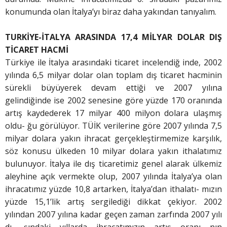
konumunda olan İtalya’yı biraz daha yakından tanıyalım.
TURKİYE-İTALYA ARASINDA 17,4 MİLYAR DOLAR DIŞ
TİCARET HACMİ
Türkiye ile İtalya arasındaki ticaret incelendiğ inde, 2002
yılında 6,5 milyar dolar olan toplam dış ticaret hacminin
sürekli büyüyerek devam ettiği ve 2007 yılına
gelindiğinde ise 2002 senesine göre yüzde 170 oranında
artış kaydederek 17 milyar 400 milyon dolara ulaşmış
oldu- ğu görülüyor. TÜİK verilerine göre 2007 yılında 7,5
milyar dolara yakın ihracat gerçekleştirmemize karşılık,
söz konusu ülkeden 10 milyar dolara yakın ithalatımız
bulunuyor. İtalya ile dış ticaretimiz genel alarak ülkemiz
aleyhine açık vermekte olup, 2007 yılında İtalya’ya olan
ihracatımız yüzde 10,8 artarken, İtalya’dan ithalatı- mızın
yüzde 15,1’lik artış sergilediği dikkat çekiyor. 2002
yılından 2007 yılına kadar geçen zaman zarfında 2007 yılı
dı- şındaki yıllarda ihracatımızın artış oranı nın