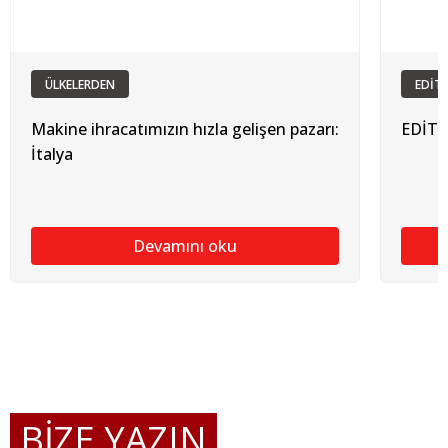
ÜLKELERDEN
EDİT
Makine ihracatımızın hızla gelişen pazarı:
EDİT
İtalya
Devamını oku
BİZE YAZIN