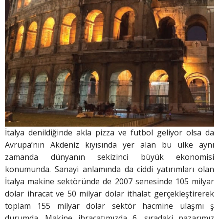
İtalya denildiğinde akla pizza ve futbol geliyor olsa da
Avrupa’nın Akdeniz kıyısında yer alan bu ülke aynı
zamanda dünyanın sekizinci büyük ekonomisi
konumunda. Sanayi anlamında da ciddi yatırımları olan
İtalya makine sektöründe de 2007 senesinde 105 milyar
dolar ihracat ve 50 milyar dolar ithalat gerçekleştirerek
toplam 155 milyar dolar sektör hacmine ulaşmı ş
durumda. Makine ihracatımızda 6. sıradaki pazarımız