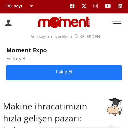
Ana sayfa
İçerikler
ÜLKELERDEN
Moment Expo
Editöryel
Takip Et
Makine ihracatımızın
hızla gelişen pazarı: