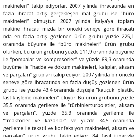
makineleri” takip ediyorlar. 2007 yılında ihracatında en
fazla ihracat artış gerçekleşen mal grubu ise “büro
makineleri” olmuştur. 2007 yılında İtalya’ya toplam
makine ihracatı mızda bir önceki seneye göre ihracatı
nda en fazla artış gözlenen ürün grubu yüzde 225,1
oranında büyüme ile “büro makineleri” ürün grubu
olurken, bu ürün grubunu yüzde 211,9 oranında büyüme
ile “pompalar ve kompresörler” ve yüzde 89,3 oranında
büyüme ile “hadde ve döküm makineleri, kalıplar, aksam
ve parçaları” grupları takip ediyor. 2007 yılında bir önceki
seneye göre ihracatında en fazla düşüş gözlenen ürün
grubu ise yüzde 43,4 oranında düşüşle “kauçuk, plastik,
lastik işleme makineleri” oluyor. Bu ürün grubunu yüzde
35,5 oranında gerileme ile “türbinlerturbojetler, aksam
ve parçaları”, yüzde 35,3 oranında gerileme ile
“”reaktörler ve kazanlar” ve yüzde 34,5 oranında
gerileme ile tekstil ve konfeksiyon makineleri, aksam ve
parçaları” ürün grubu takip ediyor. 84. fasıl itibariyle