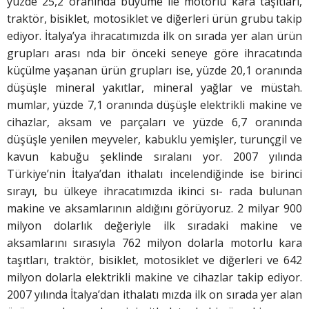
yüzde 25,2 oranında büyüme ile motorlu kara taşıtları,
traktör, bisiklet, motosiklet ve diğerleri ürün grubu takip
ediyor. İtalya’ya ihracatımızda ilk on sırada yer alan ürün
grupları arası nda bir önceki seneye göre ihracatında
küçülme yaşanan ürün grupları ise, yüzde 20,1 oranında
düşüşle mineral yakıtlar, mineral yağlar ve müstah.
mumlar, yüzde 7,1 oranında düşüşle elektrikli makine ve
cihazlar, aksam ve parçaları ve yüzde 6,7 oranında
düşüşle yenilen meyveler, kabuklu yemişler, turunçgil ve
kavun kabuğu şeklinde sıralanı yor. 2007 yılında
Türkiye’nin İtalya’dan ithalatı incelendiğinde ise birinci
sırayı, bu ülkeye ihracatımızda ikinci sı- rada bulunan
makine ve aksamlarının aldığını görüyoruz. 2 milyar 900
milyon dolarlık değeriyle ilk sıradaki makine ve
aksamlarını sırasıyla 762 milyon dolarla motorlu kara
taşıtları, traktör, bisiklet, motosiklet ve diğerleri ve 642
milyon dolarla elektrikli makine ve cihazlar takip ediyor.
2007 yılında İtalya’dan ithalatı mızda ilk on sırada yer alan