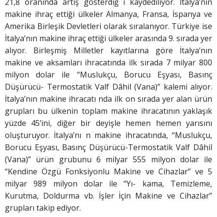
21,8 oranında artış gösterdiğ i kaydediliyor. İtalya’nın
makine ihraç ettiği ülkeler Almanya, Fransa, İspanya ve
Amerika Birleşik Devletleri olarak sıralanıyor. Türkiye ise
İtalya’nın makine ihraç ettiği ülkeler arasında 9. sırada yer
alıyor. Birleşmiş Milletler kayıtlarına göre İtalya’nın
makine ve aksamları ihracatında ilk sırada 7 milyar 800
milyon dolar ile “Muslukçu, Borucu Eşyası, Basınç
Düşürücü- Termostatik Valf Dâhil (Vana)” kalemi alıyor.
İtalya’nın makine ihracatı nda ilk on sırada yer alan ürün
grupları bu ülkenin toplam makine ihracatının yaklaşık
yüzde 45’ini, diğer bir deyişle hemen hemen yarısını
oluşturuyor. İtalya’nı n makine ihracatında, “Muslukçu,
Borucu Eşyası, Basınç Düşürücü-Termostatik Valf Dâhil
(Vana)” ürün grubunu 6 milyar 555 milyon dolar ile
“Kendine Özgü Fonksiyonlu Makine ve Cihazlar” ve 5
milyar 989 milyon dolar ile “Yı- kama, Temizleme,
Kurutma, Doldurma vb. İşler İçin Makine ve Cihazlar”
grupları takip ediyor.