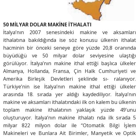
50 MİLYAR DOLAR MAKİNE İTHALATI
İtalya’nın 2007 senesindeki makine ve aksamları
ithalatına bakıldığında ise söz konusu ülkenin ithalat
hacminin bir önceki seneye göre yüzde 20,8 oranında
büyüdüğü ve 50 milyar dolar seviyesine ulaştığı
görülüyor. İtalya’nın makine ithal ettiği başlıca ülkeler
Almanya, Hollanda, Fransa, Çin Halk Cumhuriyeti ve
Amerika Birleşik Devletleri şeklinde sı- ralanıyor.
Türkiye’nin ise İtalya’nın makine ithal ettiği ülkeler
arasında 18. sırada yer aldığı kaydediliyor. İtalya’nın
makine ve aksamları ithalatındaki ilk on kalem bu ülkenin
toplam makine ithalatının yaklaşık yüzde 49’unu
oluşturuyor. İtalya’nın makine ithalatı nda ilk sırada 5
milyar 822 milyon dolar ile “Otomatik Bilgi İşlem
Makineleri ve Bunlara Ait Birimler, Manyetik ve Optik