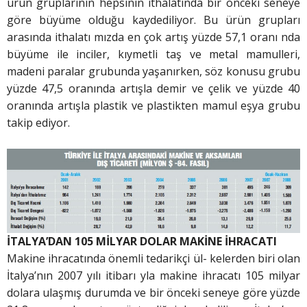
ürün gruplarının hepsinin ithalatında bir önceki seneye
göre büyüme olduğu kaydediliyor. Bu ürün grupları
arasında ithalatı mızda en çok artış yüzde 57,1 oranı nda
büyüme ile inciler, kıymetli taş ve metal mamulleri,
madeni paralar grubunda yaşanırken, söz konusu grubu
yüzde 47,5 oranında artışla demir ve çelik ve yüzde 40
oranında artışla plastik ve plastikten mamul eşya grubu
takip ediyor.
İTALYA’DAN 105 MİLYAR DOLAR MAKİNE İHRACATI
Makine ihracatında önemli tedarikçi ül- kelerden biri olan
İtalya’nın 2007 yılı itibarı yla makine ihracatı 105 milyar
dolara ulaşmış durumda ve bir önceki seneye göre yüzde