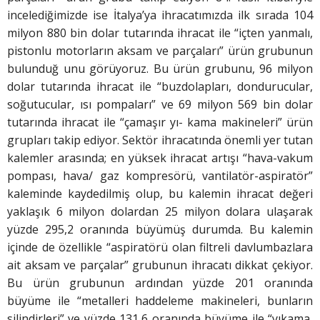
incelediğimizde ise İtalya’ya ihracatımızda ilk sırada 104
milyon 880 bin dolar tutarında ihracat ile “içten yanmalı,
pistonlu motorların aksam ve parçaları” ürün grubunun
bulunduğ unu görüyoruz. Bu ürün grubunu, 96 milyon
dolar tutarında ihracat ile “buzdolapları, dondurucular,
soğutucular, ısı pompaları” ve 69 milyon 569 bin dolar
tutarında ihracat ile “çamaşır yı- kama makineleri” ürün
grupları takip ediyor. Sektör ihracatında önemli yer tutan
kalemler arasında; en yüksek ihracat artışı “hava-vakum
pompası, hava/ gaz kompresörü, vantilatör-aspiratör”
kaleminde kaydedilmiş olup, bu kalemin ihracat değeri
yaklaşık 6 milyon dolardan 25 milyon dolara ulaşarak
yüzde 295,2 oranında büyümüş durumda. Bu kalemin
içinde de özellikle “aspiratörü olan filtreli davlumbazlara
ait aksam ve parçalar” grubunun ihracatı dikkat çekiyor.
Bu ürün grubunun ardından yüzde 201 oranında
büyüme ile “metalleri haddeleme makineleri, bunların
silindirleri” ve yüzde 131,6 oranında büyüme ile “yıkama,