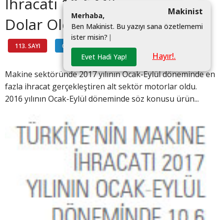
İhracatı 10,6 Milyar
Makinist
M
e
r
h
a
b
a
,
Dolar Oldu
B
e
n
M
a
k
i
n
i
s
t
.
B
u
y
a
z
ı
y
ı
s
a
n
a
ö
z
e
t
l
e
m
e
m
i
i
s
t
e
r
m
i
s
i
n
?
|
113. SAYI
GÖSTERGELER
#
Hayır!.
Evet Hadi Yap!
Makine sektöründe 2017 yılının Ocak-Eylül döneminde en
fazla ihracat gerçekleştiren alt sektör motorlar oldu.
2016 yılının Ocak-Eylül döneminde söz konusu ürün...