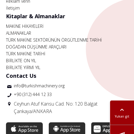
Reklam verin
İletişim
Kitaplar & Almanaklar
MAKİNE HİKAYELERİ
ALMANAKLAR
TÜRK MAKİNE SEKTÖRÜNÜN ÖRGÜTLENME TARİHİ
DOĞADAN DÜŞÜNME ARAÇLARI
TÜRK MAKİNE TARİHİ
BİRLİKTE ON YIL
BİRLİKTE YİRMİ YIL
Contact Us
info@turkishmachinery.org
+90 (312) 444 12 33
Ceyhun Atuf Kansu Cad. No: 120 Balgat
Çankaya/ANKARA
Yukarı git