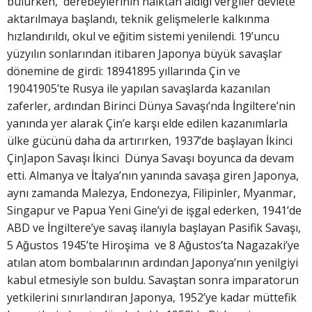
bulurken, derebeylerinin halktan aldığı vergiler devlete
aktarılmaya başlandı, teknik gelişmelerle kalkınma
hızlandırıldı, okul ve eğitim sistemi yenilendi. 19’uncu
yüzyılın sonlarından itibaren Japonya büyük savaşlar
dönemine de girdi: 18941895 yıllarında Çin ve
19041905’te Rusya ile yapılan savaşlarda kazanılan
zaferler, ardından Birinci Dünya Savaşı’nda İngiltere’nin
yanında yer alarak Çin’e karşı elde edilen kazanımlarla
ülke gücünü daha da artırırken, 1937’de başlayan İkinci
ÇinJapon Savaşı İkinci Dünya Savaşı boyunca da devam
etti. Almanya ve İtalya’nın yanında savaşa giren Japonya,
aynı zamanda Malezya, Endonezya, Filipinler, Myanmar,
Singapur ve Papua Yeni Gine’yi de işgal ederken, 1941’de
ABD ve İngiltere’ye savaş ilanıyla başlayan Pasifik Savaşı,
5 Ağustos 1945’te Hiroşima ve 8 Ağustos’ta Nagazaki’ye
atılan atom bombalarının ardından Japonya’nın yenilgiyi
kabul etmesiyle son buldu. Savaştan sonra imparatorun
yetkilerini sınırlandıran Japonya, 1952’ye kadar müttefik