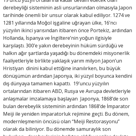
19’uncu yüzyıl ortalarına kadar devam edecek olan
derebeyliği sisteminin asli unsurlarından olmasıyla Japon
tarihinde önemli bir unsur olarak kabul ediliyor. 1274 ve
1281 yıllarında Moğol işgaline uğrayan ülke, 16’ncı
yüzyılın ikinci yarısından itibaren önce Portekiz, ardından
Hollanda, İspanya ve İngiltere’nin yoğun ilgisiyle
karşılaştı. 300’e yakın derebeyinin hüküm sürdüğü ve
halkın ağır şartlarda yaşadığı bu dönemdeki misyonerlik
faaliyetleriyle birlikte yaklaşık yarım milyon Japon’un
Hristiyan dinini kabul ettiğine inanılırken, bu büyük
dönüşümün ardından Japonya, iki yüzyıl boyunca kendini
dış dünyaya tamamen kapattı. 19’uncu yüzyılın
ortalarından itibaren ABD, Rusya ve Avrupa devletleriyle
anlaşmalar imzalamaya başlayan Japonya, 1868’de son
bulan derebeylik sisteminin ardından 1868’de İmparator
Meiji ile yeniden imparatorluk rejimine geçti. Bu dönem,
modernleşmenin öncüsü olan “Meiji Restorasyonu”
olarak da biliniyor. Bu dönemde samuraylık son