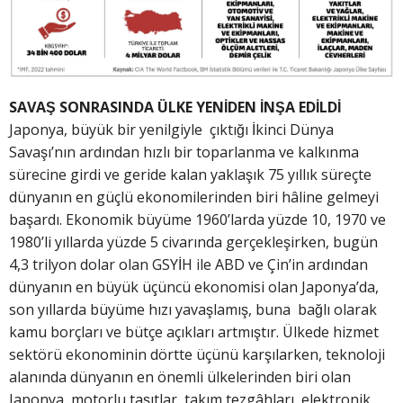
SAVAŞ SONRASINDA ÜLKE YENİDEN İNŞA EDİLDİ
Japonya, büyük bir yenilgiyle çıktığı İkinci Dünya
Savaşı’nın ardından hızlı bir toparlanma ve kalkınma
sürecine girdi ve geride kalan yaklaşık 75 yıllık süreçte
dünyanın en güçlü ekonomilerinden biri hâline gelmeyi
başardı. Ekonomik büyüme 1960’larda yüzde 10, 1970 ve
1980’li yıllarda yüzde 5 civarında gerçekleşirken, bugün
4,3 trilyon dolar olan GSYİH ile ABD ve Çin’in ardından
dünyanın en büyük üçüncü ekonomisi olan Japonya’da,
son yıllarda büyüme hızı yavaşlamış, buna bağlı olarak
kamu borçları ve bütçe açıkları artmıştır. Ülkede hizmet
sektörü ekonominin dörtte üçünü karşılarken, teknoloji
alanında dünyanın en önemli ülkelerinden biri olan
Japonya, motorlu taşıtlar, takım tezgâhları, elektronik