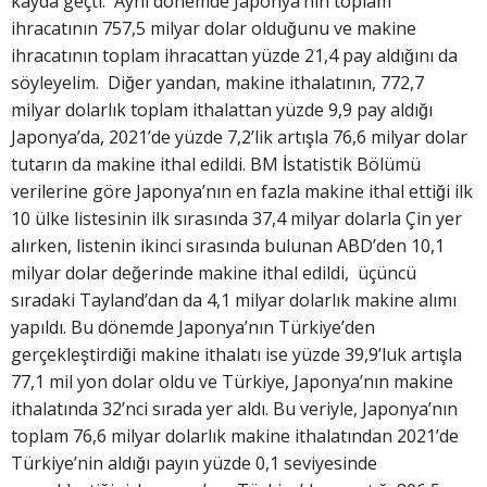
kayda geçti. Aynı dönemde Japonya’nın toplam
ihracatının 757,5 milyar dolar olduğunu ve makine
ihracatının toplam ihracattan yüzde 21,4 pay aldığını da
söyleyelim. Diğer yandan, makine ithalatının, 772,7
milyar dolarlık toplam ithalattan yüzde 9,9 pay aldığı
Japonya’da, 2021’de yüzde 7,2’lik artışla 76,6 milyar dolar
tutarın da makine ithal edildi. BM İstatistik Bölümü
verilerine göre Japonya’nın en fazla makine ithal ettiği ilk
10 ülke listesinin ilk sırasında 37,4 milyar dolarla Çin yer
alırken, listenin ikinci sırasında bulunan ABD’den 10,1
milyar dolar değerinde makine ithal edildi, üçüncü
sıradaki Tayland’dan da 4,1 milyar dolarlık makine alımı
yapıldı. Bu dönemde Japonya’nın Türkiye’den
gerçekleştirdiği makine ithalatı ise yüzde 39,9’luk artışla
77,1 mil yon dolar oldu ve Türkiye, Japonya’nın makine
ithalatında 32’nci sırada yer aldı. Bu veriyle, Japonya’nın
toplam 76,6 milyar dolarlık makine ithalatından 2021’de
Türkiye’nin aldığı payın yüzde 0,1 seviyesinde