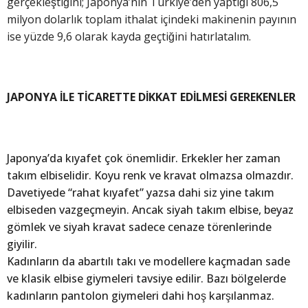
gerçekleştiğini; Japonya’nın Türkiye’den yaptığı 806,5
milyon dolarlık toplam ithalat içindeki makinenin payının
ise yüzde 9,6 olarak kayda geçtiğini hatırlatalım.
JAPONYA İLE TİCARETTE DİKKAT EDİLMESİ GEREKENLER
Japonya’da kıyafet çok önemlidir. Erkekler her zaman
takım elbiselidir. Koyu renk ve kravat olmazsa olmazdır.
Davetiyede “rahat kıyafet” yazsa dahi siz yine takım
elbiseden vazgeçmeyin. Ancak siyah takım elbise, beyaz
gömlek ve siyah kravat sadece cenaze törenlerinde
giyilir.
Kadınların da abartılı takı ve modellere kaçmadan sade
ve klasik elbise giymeleri tavsiye edilir. Bazı bölgelerde
kadınların pantolon giymeleri dahi hoş karşılanmaz.