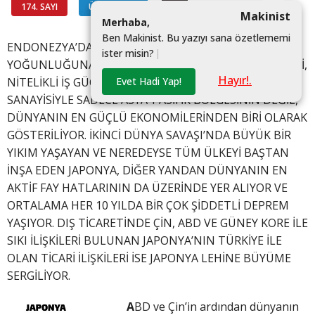
174. SAYI
ÜLKELERDEN
#
Makinist
M
e
r
h
a
b
a
,
B
e
n
M
a
k
i
n
i
s
t
.
B
u
y
a
z
ı
y
ı
s
a
n
a
ö
z
e
t
l
e
m
e
m
i
ENDONEZYA’DAN SONRA EN YÜKSEK NÜFUS
i
s
t
e
r
m
i
s
i
n
?
|
YOĞUNLUĞUNA SAHİP OLAN JAPONYA, KÖKLÜ GEÇMİŞİ,
Hayır!.
Evet Hadi Yap!
NİTELİKLİ İŞ GÜCÜ VE YÜKSEK TEKNOLOJİLİ İMALAT
SANAYİSİYLE SADECE ASYA-PASİFİK BÖLGESİNİN DEĞİL,
DÜNYANIN EN GÜÇLÜ EKONOMİLERİNDEN BİRİ OLARAK
GÖSTERİLİYOR. İKİNCİ DÜNYA SAVAŞI’NDA BÜYÜK BİR
YIKIM YAŞAYAN VE NEREDEYSE TÜM ÜLKEYİ BAŞTAN
İNŞA EDEN JAPONYA, DİĞER YANDAN DÜNYANIN EN
AKTİF FAY HATLARININ DA ÜZERİNDE YER ALIYOR VE
ORTALAMA HER 10 YILDA BİR ÇOK ŞİDDETLİ DEPREM
YAŞIYOR. DIŞ TİCARETİNDE ÇİN, ABD VE GÜNEY KORE İLE
SIKI İLİŞKİLERİ BULUNAN JAPONYA’NIN TÜRKİYE İLE
OLAN TİCARİ İLİŞKİLERİ İSE JAPONYA LEHİNE BÜYÜME
SERGİLİYOR.
A
BD ve Çin’in ardından dünyanın