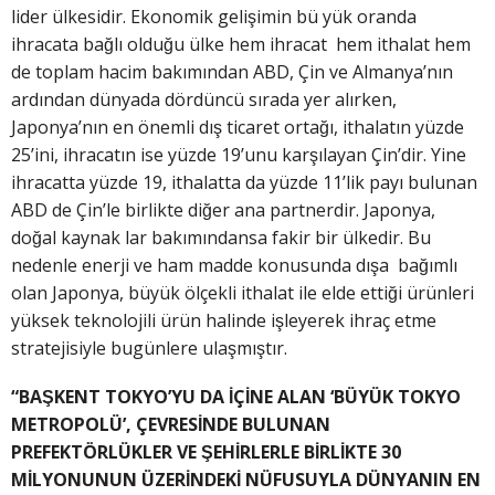
lider ülkesidir. Ekonomik gelişimin bü yük oranda
ihracata bağlı olduğu ülke hem ihracat hem ithalat hem
de toplam hacim bakımından ABD, Çin ve Almanya’nın
ardından dünyada dördüncü sırada yer alırken,
Japonya’nın en önemli dış ticaret ortağı, ithalatın yüzde
25’ini, ihracatın ise yüzde 19’unu karşılayan Çin’dir. Yine
ihracatta yüzde 19, ithalatta da yüzde 11’lik payı bulunan
ABD de Çin’le birlikte diğer ana partnerdir. Japonya,
doğal kaynak lar bakımındansa fakir bir ülkedir. Bu
nedenle enerji ve ham madde konusunda dışa bağımlı
olan Japonya, büyük ölçekli ithalat ile elde ettiği ürünleri
yüksek teknolojili ürün halinde işleyerek ihraç etme
stratejisiyle bugünlere ulaşmıştır.
“BAŞKENT TOKYO’YU DA İÇİNE ALAN ‘BÜYÜK TOKYO
METROPOLÜ’, ÇEVRESİNDE BULUNAN
PREFEKTÖRLÜKLER VE ŞEHİRLERLE BİRLİKTE 30
MİLYONUNUN ÜZERİNDEKİ NÜFUSUYLA DÜNYANIN EN