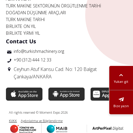
TÜRK MAKİNE SEKTÖRÜNÜN ÖRGÜTLENME TARİHİ
DOĞADAN DÜŞÜNME ARAÇLARI
TÜRK MAKİNE TARİHİ
BİRLİKTE ON YIL
BİRLİKTE YİRMİ YIL
Contact Us
info@turkishmachinery.org
+90 (312) 444 12 33
Ceyhun Atuf Kansu Cad. No: 120 Balgat
Çankaya/ANKARA
Yukarı git
Bize yazın
All rights reserved © Moment Expo 2026
KVKK
Aydınlatma ve Bilgilendirme