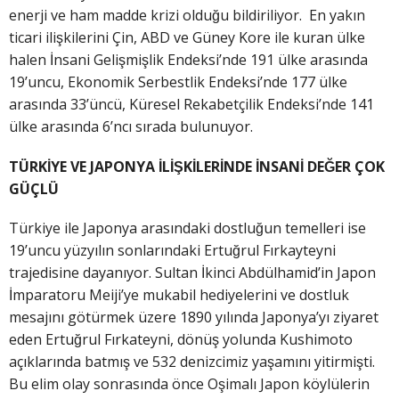
enerji ve ham madde krizi olduğu bildiriliyor. En yakın
ticari ilişkilerini Çin, ABD ve Güney Kore ile kuran ülke
halen İnsani Gelişmişlik Endeksi’nde 191 ülke arasında
19’uncu, Ekonomik Serbestlik Endeksi’nde 177 ülke
arasında 33’üncü, Küresel Rekabetçilik Endeksi’nde 141
ülke arasında 6’ncı sırada bulunuyor.
TÜRKİYE VE JAPONYA İLİŞKİLERİNDE İNSANİ DEĞER ÇOK
GÜÇLÜ
Türkiye ile Japonya arasındaki dostluğun temelleri ise
19’uncu yüzyılın sonlarındaki Ertuğrul Fırkayteyni
trajedisine dayanıyor. Sultan İkinci Abdülhamid’in Japon
İmparatoru Meiji’ye mukabil hediyelerini ve dostluk
mesajını götürmek üzere 1890 yılında Japonya’yı ziyaret
eden Ertuğrul Fırkateyni, dönüş yolunda Kushimoto
açıklarında batmış ve 532 denizcimiz yaşamını yitirmişti.
Bu elim olay sonrasında önce Oşimalı Japon köylülerin