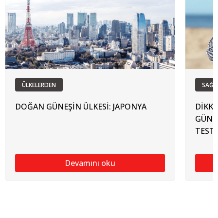
ÜLKELERDEN
SAĞL
DOĞAN GÜNEŞİN ÜLKESİ: JAPONYA
DİKKA
GÜNEŞ
TEST 
Devamını oku