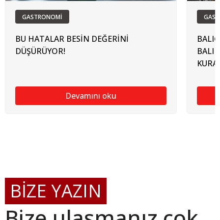
GASTRONOMİ
GAST
BU HATALAR BESİN DEĞERİNİ
BALIĞ
DÜŞÜRÜYOR!
BALIK
KURAL
Devamını oku
BİZE YAZIN
Bize ulaşmanız çok