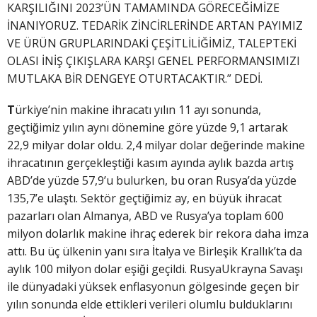
KARŞILIĞINI 2023’ÜN TAMAMINDA GÖRECEĞİMİZE
İNANIYORUZ. TEDARİK ZİNCİRLERİNDE ARTAN PAYIMIZ
VE ÜRÜN GRUPLARINDAKİ ÇEŞİTLİLİĞİMİZ, TALEPTEKİ
OLASI İNİŞ ÇIKIŞLARA KARŞI GENEL PERFORMANSIMIZI
MUTLAKA BİR DENGEYE OTURTACAKTIR.” DEDİ.
T
ürkiye’nin makine ihracatı yılın 11 ayı sonunda,
geçtiğimiz yılın aynı dönemine göre yüzde 9,1 artarak
22,9 milyar dolar oldu. 2,4 milyar dolar değerinde makine
ihracatının gerçekleştiği kasım ayında aylık bazda artış
ABD’de yüzde 57,9’u bulurken, bu oran Rusya’da yüzde
135,7’e ulaştı. Sektör geçtiğimiz ay, en büyük ihracat
pazarları olan Almanya, ABD ve Rusya’ya toplam 600
milyon dolarlık makine ihraç ederek bir rekora daha imza
attı. Bu üç ülkenin yanı sıra İtalya ve Birleşik Krallık’ta da
aylık 100 milyon dolar eşiği geçildi. RusyaUkrayna Savaşı
ile dünyadaki yüksek enflasyonun gölgesinde geçen bir
yılın sonunda elde ettikleri verileri olumlu bulduklarını