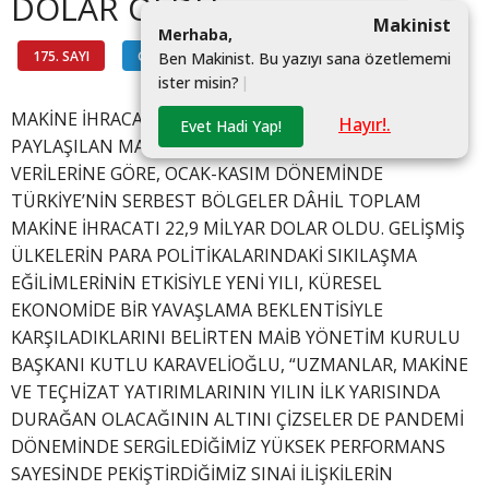
DOLAR OLDU
Makinist
M
e
r
h
a
b
a
,
175. SAYI
GÜNDEM
#
B
e
n
M
a
k
i
n
i
s
t
.
B
u
y
a
z
ı
y
ı
s
a
n
a
ö
z
e
t
l
e
m
e
m
i
i
s
t
e
r
m
i
s
i
n
?
|
MAKİNE İHRACATÇILARI BİRLİĞİ (MAİB) TARAFINDAN
Hayır!.
Evet Hadi Yap!
PAYLAŞILAN MAKİNE İMALAT SANAYİSİ KONSOLİDE
VERİLERİNE GÖRE, OCAK-KASIM DÖNEMİNDE
TÜRKİYE’NİN SERBEST BÖLGELER DÂHİL TOPLAM
MAKİNE İHRACATI 22,9 MİLYAR DOLAR OLDU. GELİŞMİŞ
ÜLKELERİN PARA POLİTİKALARINDAKİ SIKILAŞMA
EĞİLİMLERİNİN ETKİSİYLE YENİ YILI, KÜRESEL
EKONOMİDE BİR YAVAŞLAMA BEKLENTİSİYLE
KARŞILADIKLARINI BELİRTEN MAİB YÖNETİM KURULU
BAŞKANI KUTLU KARAVELİOĞLU, “UZMANLAR, MAKİNE
VE TEÇHİZAT YATIRIMLARININ YILIN İLK YARISINDA
DURAĞAN OLACAĞININ ALTINI ÇİZSELER DE PANDEMİ
DÖNEMİNDE SERGİLEDİĞİMİZ YÜKSEK PERFORMANS
SAYESİNDE PEKİŞTİRDİĞİMİZ SINAİ İLİŞKİLERİN