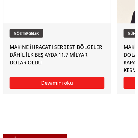
GÖSTERGELER
GÜN
MAKİNE İHRACATI SERBEST BÖLGELER
MAKİN
DÂHİL İLK BEŞ AYDA 11,7 MİLYAR
DOLAR
DOLAR OLDU
KAPA
KESM
Devamını oku