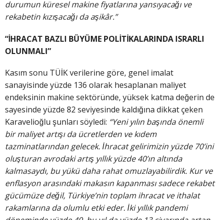
durumun küresel makine fiyatlarına yansıyacağı ve
rekabetin kızışacağı da aşikâr.”
“İHRACAT BAZLI BÜYÜME POLİTİKALARINDA ISRARLI
OLUNMALI”
Kasım sonu TÜİK verilerine göre, genel imalat
sanayisinde yüzde 136 olarak hesaplanan maliyet
endeksinin makine sektöründe, yüksek katma değerin de
sayesinde yüzde 82 seviyesinde kaldığına dikkat çeken
Karavelioğlu şunları söyledi:
“Yeni yılın başında önemli
bir maliyet artışı da ücretlerden ve kıdem
tazminatlarından
gelecek. İhracat gelirimizin yüzde 70’ini
oluşturan avrodaki artış yıllık yüzde 40’ın altında
kalmasaydı, bu yükü daha rahat omuzlayabilirdik. Kur ve
enflasyon arasındaki makasın kapanması sadece rekabet
gücümüze değil, Türkiye’nin toplam ihracat ve ithalat
rakamlarına da olumlu etki eder. İki yıllık pandemi
döneminde yüzde 49, bu yıl da yüzde 13 civarında artan