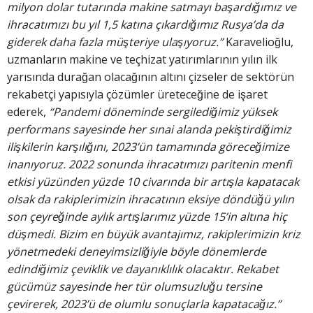
milyon dolar tutarında makine satmayı başardığımız ve
ihracatımızı bu yıl 1,5 katına çıkardığımız Rusya’da da
giderek daha fazla müşteriye ulaşıyoruz.”
Karavelioğlu,
uzmanların makine ve teçhizat yatırımlarının yılın ilk
yarısında durağan olacağının altını çizseler de sektörün
rekabetçi yapısıyla çözümler üreteceğine de işaret
ederek,
“Pandemi döneminde sergilediğimiz yüksek
performans sayesinde her sınai alanda pekiştirdiğimiz
ilişkilerin karşılığını, 2023’ün tamamında göreceğimize
inanıyoruz. 2022 sonunda ihracatımızı paritenin menfi
etkisi yüzünden yüzde 10 civarında bir artışla kapatacak
olsak da rakiplerimizin ihracatının eksiye döndüğü yılın
son çeyreğinde aylık artışlarımız yüzde 15’in altına hiç
düşmedi. Bizim en büyük avantajımız, rakiplerimizin kriz
yönetmedeki deneyimsizliğiyle böyle dönemlerde
edindiğimiz çeviklik ve dayanıklılık olacaktır. Rekabet
gücümüz sayesinde her tür olumsuzluğu tersine
çevirerek, 2023’ü de olumlu sonuçlarla kapatacağız.”