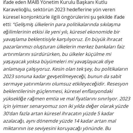
ifade eden MAİB Yönetim Kurulu Başkanı Kutlu
Karavelioğlu, sektörün 2023 hedeflerine yön veren
küresel konjonktürle ilgili öngörülerini şu şekilde ifade
etti:
“Gelişmiş ülkelerin para
politikalarında sıkılaşma
eğilimlerinin etkisi ile yeni yılı, küresel ekonomide bir
yavaşlama beklentisiyle karşılıyoruz. En büyük ihracat
pazarlarımızı oluşturan ülkelerin merkez bankaları faiz
artırımlarını sürdürürken, bu ülkeler küçülme mi
yaşayacak yoksa büyümeleri mi yavaşlayacak diye
anlamaya çalışıyoruz. Kesin olan tek şey, bu politikaların
2023 sonuna kadar gevşetilmeyeceği, bunun da sabit
sermaye yatırımlarını olumsuz etkileyeceğidir. Resesyon
beklentilerinin güçlenmesi, küresel enflasyondaki
yüksekliğe rağmen emtia ve mal fiyatlarını sınırlıyor. 2023
için iyimser senaryomuz son iki yılda değer olarak yüzde
30’dan fazla artan küresel ihracatın yüzde 5 kadar
azalacağı, aynı dönemde yüzde 14 kadar artan mal
miktarının ise seviyesini koruyacağı yönünde. Bu