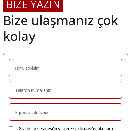
BİZE YAZIN
Bize ulaşmanız çok
kolay
Gizlilik sözleşmesi
'ni ve
çerez politikası
'nı okudum