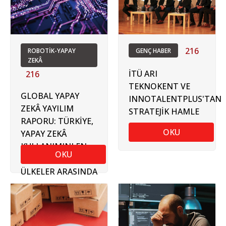
216
ROBOTİK-YAPAY
GENÇ HABER
ZEKÂ
İTÜ ARI
216
TEKNOKENT VE
GLOBAL YAPAY
INNOTALENTPLUS'TAN
ZEKÂ YAYILIM
STRATEJİK HAMLE
RAPORU: TÜRKİYE,
OKU
YAPAY ZEKÂ
KULLANIMINI EN
OKU
HIZLI ARTIRAN
ÜLKELER ARASINDA