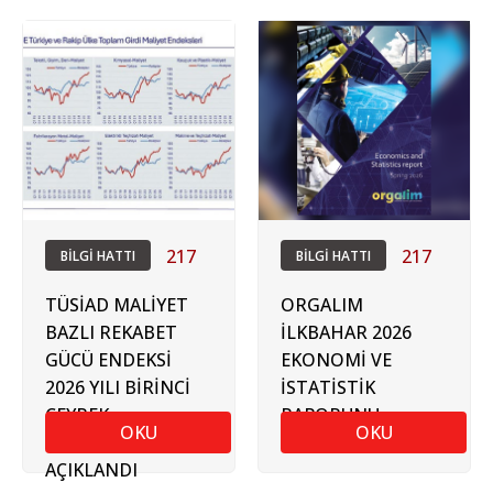
217
217
BİLGİ HATTI
BİLGİ HATTI
TÜSİAD MALİYET
ORGALIM
BAZLI REKABET
İLKBAHAR 2026
GÜCÜ ENDEKSİ
EKONOMİ VE
2026 YILI BİRİNCİ
İSTATİSTİK
ÇEYREK
RAPORUNU
OKU
OKU
SONUÇLARI
YAYIMLADI
AÇIKLANDI