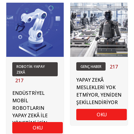
217
ROBOTİK-YAPAY
GENÇ HABER
ZEKÂ
YAPAY ZEKÂ
217
MESLEKLERİ YOK
ENDÜSTRİYEL
ETMİYOR, YENİDEN
MOBİL
ŞEKİLLENDİRİYOR
ROBOTLARIN
OKU
YAPAY ZEKÂ İLE
YÖNETİMİ İÇİN
OKU
SANAYİ VE