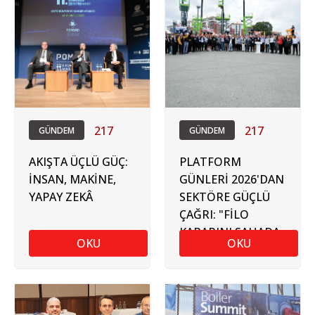
217
217
GÜNDEM
GÜNDEM
AKIŞTA ÜÇLÜ GÜÇ:
PLATFORM
İNSAN, MAKİNE,
GÜNLERİ 2026'DAN
YAPAY ZEKÂ
SEKTÖRE GÜÇLÜ
ÇAĞRI: "FİLO
KARARINI SAHADA
OKU
OKU
VER"