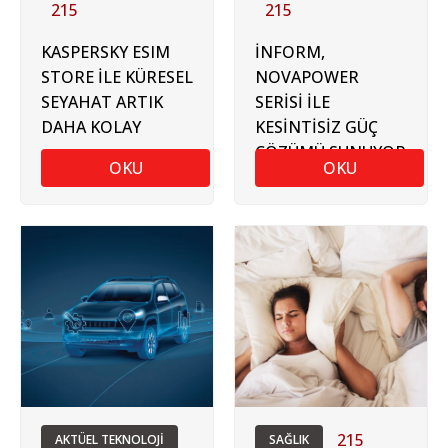
215
215
KASPERSKY ESIM
İNFORM,
STORE İLE KÜRESEL
NOVAPOWER
SEYAHAT ARTIK
SERİSİ İLE
DAHA KOLAY
KESİNTİSİZ GÜÇ
ÇÖZÜMÜ SUNUYOR
OKU
OKU
215
AKTÜEL TEKNOLOJİ
SAĞLIK