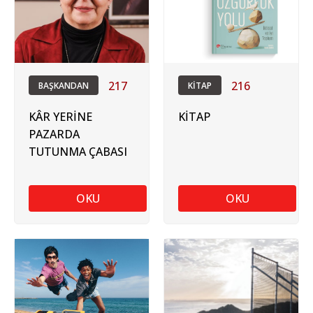
217
216
BAŞKANDAN
KİTAP
KÂR YERİNE
KİTAP
PAZARDA
TUTUNMA ÇABASI
OKU
OKU