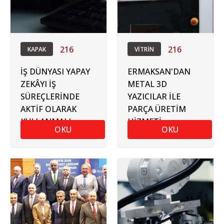
216
216
KAPAK
VİTRİN
İŞ DÜNYASI YAPAY
ERMAKSAN'DAN
ZEKÂYI İŞ
METAL 3D
SÜREÇLERİNDE
YAZICILAR İLE
AKTİF OLARAK
PARÇA ÜRETİM
KULLANMALI
HİZMETİ
OKU
OKU