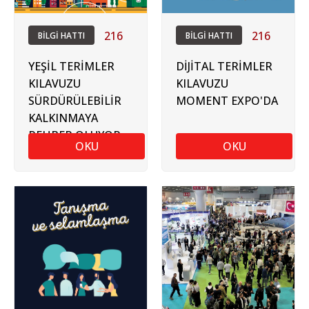
216
216
BİLGİ HATTI
BİLGİ HATTI
YEŞİL TERİMLER
DİJİTAL TERİMLER
KILAVUZU
KILAVUZU
SÜRDÜRÜLEBİLİR
MOMENT EXPO'DA
KALKINMAYA
REHBER OLUYOR
OKU
OKU