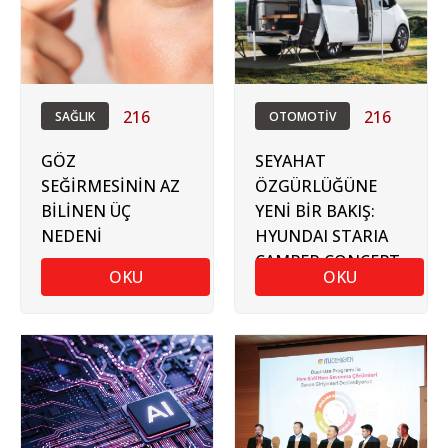
216
216
SAĞLIK
OTOMOTİV
GÖZ
SEYAHAT
SEĞİRMESİNİN AZ
ÖZGÜRLÜĞÜNE
BİLİNEN ÜÇ
YENİ BİR BAKIŞ:
NEDENİ
HYUNDAI STARIA
CAMPER CONCEPT
OKU
OKU