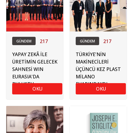
217
217
GÜNDEM
GÜNDEM
YAPAY ZEKÂ İLE
TÜRKİYE'NİN
ÜRETİMİN GELECEK
MAKİNECİLERİ
SAHNESİ WIN
ÜÇÜNCÜ KEZ PLAST
EURASIA'DA
MİLANO
BULUŞTU
FUARINDAYDI
OKU
OKU