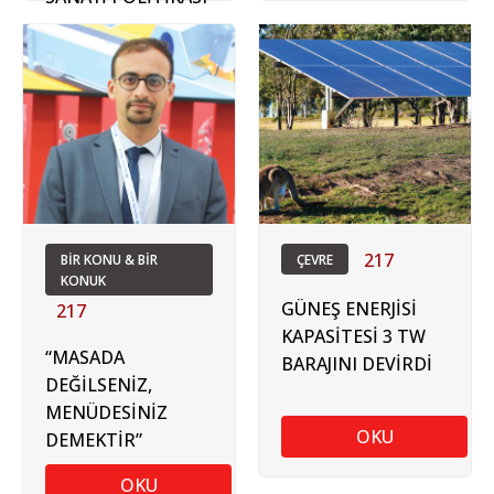
217
BİR KONU & BİR
ÇEVRE
KONUK
GÜNEŞ ENERJİSİ
217
KAPASİTESİ 3 TW
“MASADA
BARAJINI DEVİRDİ
DEĞİLSENİZ,
MENÜDESİNİZ
OKU
DEMEKTİR”
OKU