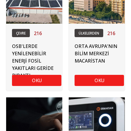
216
216
ÇEVRE
ÜLKELERDEN
OSB'LERDE
ORTA AVRUPA'NIN
YENİLENEBİLİR
BİLİM MERKEZİ
ENERJİ FOSİL
MACARİSTAN
YAKITLARI GERİDE
BIRAKTI
OKU
OKU