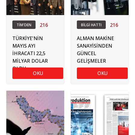
216
216
TİM'DEN
BİLGİ HATTI
TÜRKİYE'NİN
ALMAN MAKİNE
MAYIS AYI
SANAYİSİNDEN
İHRACATI 22,5
GÜNCEL
MİLYAR DOLAR
GELİŞMELER
OLDU
OKU
OKU