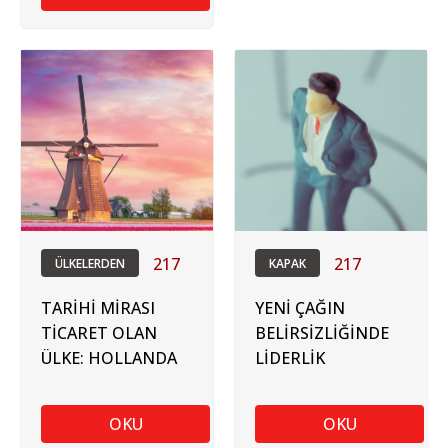
217
217
ÜLKELERDEN
KAPAK
TARİHİ MİRASI
YENİ ÇAĞIN
TİCARET OLAN
BELİRSİZLİĞİNDE
ÜLKE: HOLLANDA
LİDERLİK
OKU
OKU