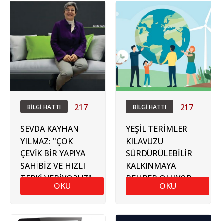
217
217
BİLGİ HATTI
BİLGİ HATTI
SEVDA KAYHAN
YEŞİL TERİMLER
YILMAZ: "ÇOK
KILAVUZU
ÇEVİK BİR YAPIYA
SÜRDÜRÜLEBİLİR
SAHİBİZ VE HIZLI
KALKINMAYA
TEPKİ VERİYORUZ"
REHBER OLUYOR
OKU
OKU