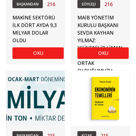
216
216
BAŞKANDAN
SÖYLEŞİ
MAKİNE SEKTÖRÜ
MAİB YÖNETİM
İLK DÖRT AYDA 9,3
KURULU BAŞKANI
MİLYAR DOLAR
SEVDA KAYHAN
OLDU
YILMAZ:
"GÜVENİLİR LİMAN
OKU
OKU
VE GÜVENİLİR
ORTAK
OLDUĞUMUZU
TÜM DÜNYAYA
GÖSTERMELİYİZ"
215
215
BAŞKANDAN
KİTAP