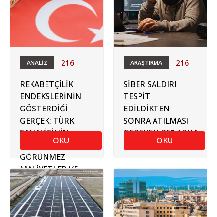
216
216
ANALİZ
ARAŞTIRMA
REKABETÇİLİK
SİBER SALDIRI
ENDEKSLERİNİN
TESPİT
GÖSTERDİĞİ
EDİLDİKTEN
GERÇEK: TÜRK
SONRA ATILMASI
SANAYİSİNİN
GEREKEN BEŞ ADIM
OKU
OKU
ÖNÜNDEKİ
GÖRÜNMEZ
MALİYETLER VE
GÜMRÜK
SÜREÇLERİ