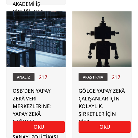
AKADEMİ İŞ
BİRLİĞİ: AXIS
PROJESİ
217
217
ANALİZ
ARAŞTIRMA
OSB'DEN YAPAY
GÖLGE YAPAY ZEKÂ
ZEKÂ VERİ
ÇALIŞANLAR İÇİN
MERKEZLERİNE:
KOLAYLIK,
YAPAY ZEKÂ
ŞİRKETLER İÇİN
ÇAĞINDA
RİSK
OKU
OKU
DEVLETİN YENİ
SANAYİ POLİTİKASI