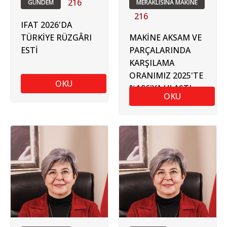
216
GÜNDEM
MERAKLISINA MAKİNE
216
IFAT 2026'DA
TÜRKİYE RÜZGÂRI
MAKİNE AKSAM VE
ESTİ
PARÇALARINDA
KARŞILAMA
ORANIMIZ 2025'TE
OKU
%106'YA ULAŞTI
OKU