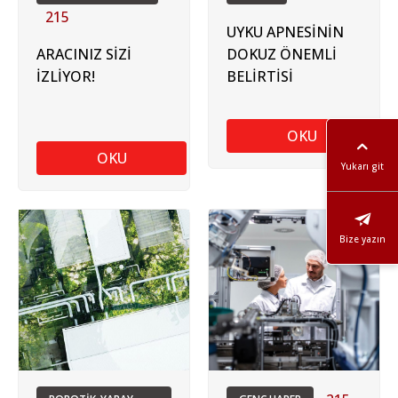
215
UYKU APNESİNİN
ARACINIZ SİZİ
DOKUZ ÖNEMLİ
İZLİYOR!
BELİRTİSİ
OKU
OKU
Yukarı git
Bize yazın