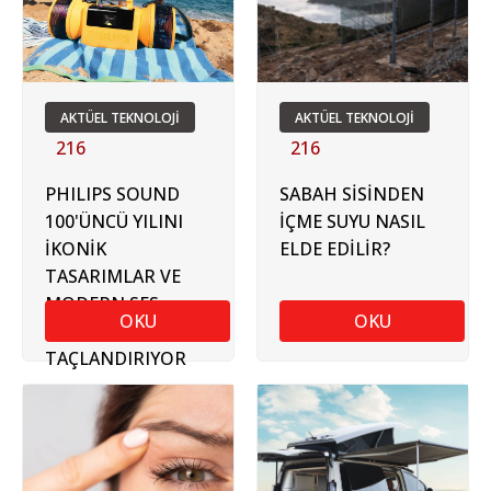
AKTÜEL TEKNOLOJİ
AKTÜEL TEKNOLOJİ
216
216
PHILIPS SOUND
SABAH SİSİNDEN
100'ÜNCÜ YILINI
İÇME SUYU NASIL
İKONİK
ELDE EDİLİR?
TASARIMLAR VE
MODERN SES
OKU
OKU
TEKNOLOJİLERİYLE
TAÇLANDIRIYOR