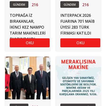
216
216
GÜNDEM
GÜNDEM
TOPRAĞA İZ
INTERPACK 2026
BIRAKANLAR,
FUARINA 70'İ MAİB
İKİNCİ KEZ NAMPO
ÜYESİ 283 TÜRK
TARIM MAKİNELERİ
FİRMASI KATILDI
FUARINDAYDI
OKU
OKU