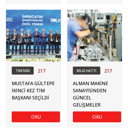
217
217
TİM'DEN
BİLGİ HATTI
MUSTAFA GÜLTEPE
ALMAN MAKİNE
İKİNCİ KEZ TİM
SANAYİSİNDEN
BAŞKANI SEÇİLDİ
GÜNCEL
GELİŞMELER
OKU
OKU