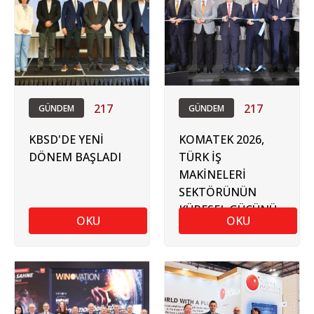
217
217
GÜNDEM
GÜNDEM
KBSD'DE YENİ
KOMATEK 2026,
DÖNEM BAŞLADI
TÜRK İŞ
MAKİNELERİ
SEKTÖRÜNÜN
KÜRESEL GÜCÜNÜ
OKU
OKU
ORTAYA KOYDU