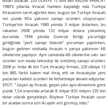
doları bulacak. 220 ÜLKEYE 12 BİN 885 KALEM İHRACAT
1980’li yıllarda ihracat hamlesi başladığı nda Türkiye
ihracatının tarım ağırlıklı iken, bugün ise Türkiye ihracatı
nın yüzde 90’a yakınını sanayi ürünleri oluşturuyor.
Türkiye’nin ihracatı 1980 yılında 3 milyar dolarken, bu
rakamın 2008 yılında 132 milyar dolara yükselmiş
durumda. 1996 yılında Gümrük Birliği yürürlüğe
girdiğinde “yerli sanayi bitecek” yorumları yapılırken,
bugün gelinen noktada ihracatı n yarıya yakınının AB
ülkelerine yapılıyor. Aynı zamanda AB ülkelerine satı- lan
ürünler son moda teknoloji ile üretilmiş sanayi ürünleri.
2008 yı- lında 46 bin Türk ihracatçı firması, 220 ülkeye 12
bin 885 farklı kalem mal ihraç etti ve ihracatçılar yeni
pazarları kaliteli ürünleri ile fethetmeye devam ediyorlar.
SPOT: “ Geçen ay ihracat, geçen yılın aynı dönemine göre
yüzde 1,54 oranında artarak 8 milyar 825 milyon 235 bin
dolar olarak gerçekleşti. Böylece Türkiye ihracatı uzun
bir aradan sonra son iki aydır artı görmüş oldu.”