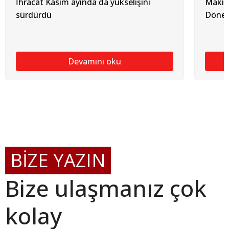
İhracat Kasım ayında da yükselişini
Makine
sürdürdü
Dönem
Devamını oku
BİZE YAZIN
Bize ulaşmanız çok
kolay