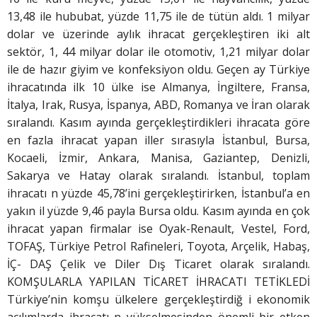
13,48 ile hububat, yüzde 11,75 ile de tütün aldı. 1 milyar
dolar ve üzerinde aylık ihracat gerçekleştiren iki alt
sektör, 1, 44 milyar dolar ile otomotiv, 1,21 milyar dolar
ile de hazır giyim ve konfeksiyon oldu. Geçen ay Türkiye
ihracatında ilk 10 ülke ise Almanya, İngiltere, Fransa,
İtalya, Irak, Rusya, İspanya, ABD, Romanya ve İran olarak
sıralandı. Kasım ayında gerçekleştirdikleri ihracata göre
en fazla ihracat yapan iller sırasıyla İstanbul, Bursa,
Kocaeli, İzmir, Ankara, Manisa, Gaziantep, Denizli,
Sakarya ve Hatay olarak sıralandı. İstanbul, toplam
ihracatı n yüzde 45,78’ini gerçekleştirirken, İstanbul’a en
yakın il yüzde 9,46 payla Bursa oldu. Kasım ayında en çok
ihracat yapan firmalar ise Oyak-Renault, Vestel, Ford,
TOFAŞ, Türkiye Petrol Rafineleri, Toyota, Arçelik, Habaş,
İÇ- DAŞ Çelik ve Diler Dış Ticaret olarak sıralandı.
KOMŞULARLA YAPILAN TİCARET İHRACATI TETİKLEDİ
Türkiye’nin komşu ülkelere gerçekleştirdiğ i ekonomik
açılımlarda ihracatı n yükselmesinden önemli bir etken