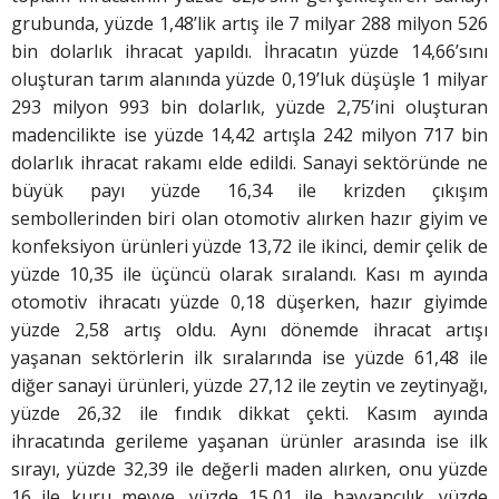
grubunda, yüzde 1,48’lik artış ile 7 milyar 288 milyon 526
bin dolarlık ihracat yapıldı. İhracatın yüzde 14,66’sını
oluşturan tarım alanında yüzde 0,19’luk düşüşle 1 milyar
293 milyon 993 bin dolarlık, yüzde 2,75’ini oluşturan
madencilikte ise yüzde 14,42 artışla 242 milyon 717 bin
dolarlık ihracat rakamı elde edildi. Sanayi sektöründe ne
büyük payı yüzde 16,34 ile krizden çıkışım
sembollerinden biri olan otomotiv alırken hazır giyim ve
konfeksiyon ürünleri yüzde 13,72 ile ikinci, demir çelik de
yüzde 10,35 ile üçüncü olarak sıralandı. Kası m ayında
otomotiv ihracatı yüzde 0,18 düşerken, hazır giyimde
yüzde 2,58 artış oldu. Aynı dönemde ihracat artışı
yaşanan sektörlerin ilk sıralarında ise yüzde 61,48 ile
diğer sanayi ürünleri, yüzde 27,12 ile zeytin ve zeytinyağı,
yüzde 26,32 ile fındık dikkat çekti. Kasım ayında
ihracatında gerileme yaşanan ürünler arasında ise ilk
sırayı, yüzde 32,39 ile değerli maden alırken, onu yüzde
16 ile kuru meyve, yüzde 15,01 ile hayvancılık, yüzde