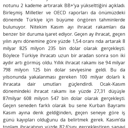
notunu 2 kademe artırarak BB+’ya yükselttiğini açıkladı.
Birleşmiş Milletler ve OECD raporları da önümüzdeki
dönemde Türkiye için büyüme öngören tahminlerde
bulunuyor. Nitekim Kasım ayı ihracat rakamları da
benzer bir duruma işaret ediyor. Geçen ay ihracat, geçen
yılın aynı dönemine göre yüzde 1,54 oranı nda artarak 8
milyar 825 milyon 235 bin dolar olarak gerçekleşti.
Böylece Türkiye ihracatı uzun bir aradan sonra son iki
aydır artı görmüş oldu. Yıllık ihracat rakamı ise 94 milyar
798 milyon 125 bin dolar seviyesine geldi. Bu da
yılsonunda yakalanması gereken 100 milyar dolarlı k
ihracata dair umutları güçlendirdi. Ocak-Kasım
dönemindeki ihracat rakamı ise yüzde 27,31 düşüşle
87milyar 608 milyon 547 bin dolar olarak gerçekleşti.
Geçen seneden farklı olarak bu sene Kurban Bayramı
Kasım ayına denk geldiğinden, geçen seneye göre iş
günü kayıpları olduğunu da belirtmek gerek. Kasım’da
toplam ihracatının yüzde 82,6’sını gerçekleştiren sanayi