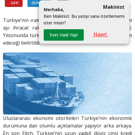
. SAYI
GÜNDEM
#
Makinist
M
e
r
h
a
b
a
,
B
e
n
M
a
k
i
n
i
s
t
.
B
u
y
a
z
ı
y
ı
s
a
n
a
ö
z
e
t
l
e
m
e
m
i
Türkiye’nin ırak’a açılan kapısı habur’da açıklanan kasım
i
s
t
e
r
m
i
s
i
n
?
|
ayı ihracat rakamları, toparlanma sürecini teyit etti.
Hayır!.
Evet Hadi Yap!
Yılsonunda türkiye’nin 100’ler kulübünde olmaya devam
edeceği belirtildi.
Uluslararası ekonomi otoriteleri Türkiye’nin ekonomik
durumuna dair olumlu açıklamalar yapıyor arka arkaya.
En son Fitch, Türkiye’nin uzun vadeli döviz cinsi kredi