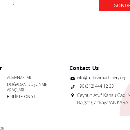
GÖND
r
Contact Us
ALMANAKLAR
info@turkishmachinery.org
DOĞADAN DÜŞÜNME
+90 (312) 444 12 33
ARAÇLARI
Ceyhun Atuf Kansu Cad. 
BİRLİKTE ON YIL
Balgat Çankaya/ANKARA
rme