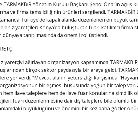
le TARMAKBİR Yönetim Kurulu Başkanı Şenol Önal’ın açılış ku
rma ve firma temsilciliğinin ürünleri sergilendi. TARMAKBİR ü
zamanda Türkiye’de kapalı alanda düzenlenen en büyük tarım f
len ziyaretçileri Konya’da buluşturan fuar, katılımcı firma s
 dünyaya tanıtılmasında da önemli rol üstlendi.
ARETÇİ
iyaretçiyi ağırlayan organizasyon kapsamında TARMAKBİR yetk
şlarından birçok sektör paydaşıyla bir araya geldi. TARMAKBİR
ere yer verdi: “Mevcut alanın yetersizliği karşısında, ‘Hayvan
 organizasyonun birleşmesi hususunda yoğun bir talep var, am
 hem ilave taleplere hem de ilave fuar konularına şimdilik o
ojileri fuarı düzenlenmesine dair dış taleplere bile olumlu b
l anlamdaki büyüklüğünü ve önemini bir kez daha gözler önün