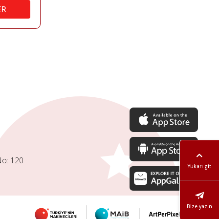
ER
No: 120
Yukarı git
Bize yazın