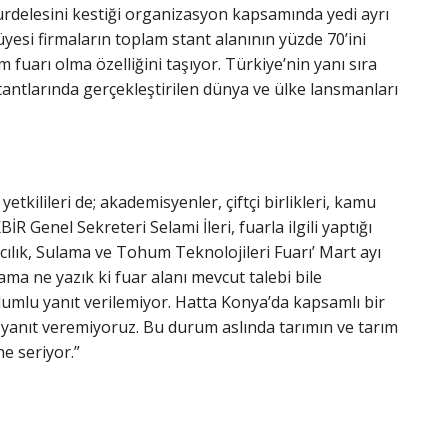
rdelesini kestiği organizasyon kapsamında yedi ayrı
yesi firmaların toplam stant alanının yüzde 70’ini
uarı olma özelliğini taşıyor. Türkiye’nin yanı sıra
tantlarında gerçekleştirilen dünya ve ülke lansmanları
ilileri de; akademisyenler, çiftçi birlikleri, kamu
 Genel Sekreteri Selami İleri, fuarla ilgili yaptığı
cılık, Sulama ve Tohum Teknolojileri Fuarı’ Mart ayı
a ne yazık ki fuar alanı mevcut talebi bile
lumlu yanıt verilemiyor. Hatta Konya’da kapsamlı bir
ir yanıt veremiyoruz. Bu durum aslında tarımın ve tarım
e seriyor.”