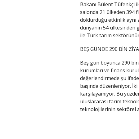
Bakanı Bülent Tüfenkçi i
salonda 21 ülkeden 394 fi
doldurduğu etkinlik aynı 
dünyanın 54 ülkesinden ge
ile Türk tarım sektörünün
BEŞ GÜNDE 290 BİN ZİY
Beş gün boyunca 290 bin z
kurumları ve finans kurulu
değerlendirmede şu ifadel
başında düzenleniyor. İki
karşılayamıyor. Bu yüzden
uluslararası tarım teknol
teknolojilerinin sektöre