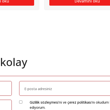
ı oku
Devamını oku
 kolay
Gizlilik sözleşmesi
'ni ve
çerez politikası
'nı okudum 
ediyorum.