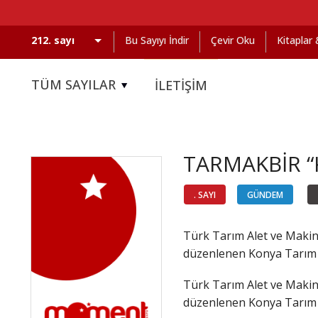
Bu Sayıyı İndir
Çevir Oku
Kitaplar
TÜM SAYILAR
İLETİŞİM
TARMAKBİR “K
. SAYI
GÜNDEM
Türk Tarım Alet ve Makina
düzenlenen Konya Tarım 20
Türk Tarım Alet ve Makina
düzenlenen Konya Tarım 20