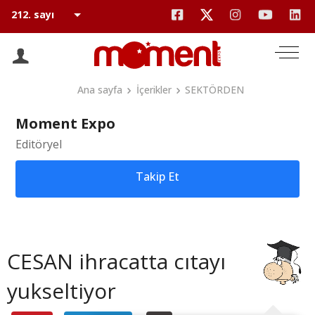
Ana sayfa
İçerikler
SEKTÖRDEN
Moment Expo
Editöryel
Takip Et
CESAN ihracatta cıtayı
yukseltiyor