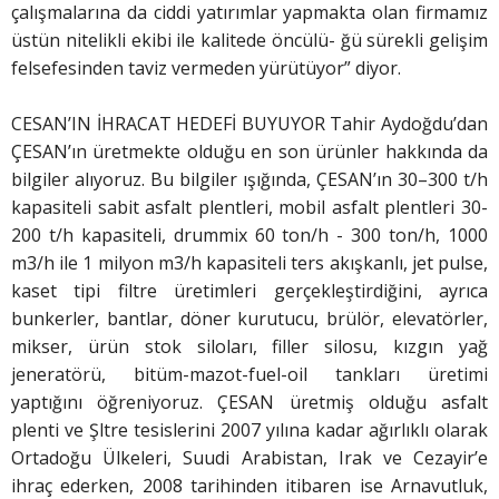
çalışmalarına da ciddi yatırımlar yapmakta olan firmamız
üstün nitelikli ekibi ile kalitede öncülü- ğü sürekli gelişim
felsefesinden taviz vermeden yürütüyor” diyor.
CESAN’IN İHRACAT HEDEFİ BUYUYOR Tahir Aydoğdu’dan
ÇESAN’ın üretmekte olduğu en son ürünler hakkında da
bilgiler alıyoruz. Bu bilgiler ışığında, ÇESAN’ın 30–300 t/h
kapasiteli sabit asfalt plentleri, mobil asfalt plentleri 30-
200 t/h kapasiteli, drummix 60 ton/h - 300 ton/h, 1000
m3/h ile 1 milyon m3/h kapasiteli ters akışkanlı, jet pulse,
kaset tipi filtre üretimleri gerçekleştirdiğini, ayrıca
bunkerler, bantlar, döner kurutucu, brülör, elevatörler,
mikser, ürün stok siloları, filler silosu, kızgın yağ
jeneratörü, bitüm-mazot-fuel-oil tankları üretimi
yaptığını öğreniyoruz. ÇESAN üretmiş olduğu asfalt
plenti ve Şltre tesislerini 2007 yılına kadar ağırlıklı olarak
Ortadoğu Ülkeleri, Suudi Arabistan, Irak ve Cezayir’e
ihraç ederken, 2008 tarihinden itibaren ise Arnavutluk,