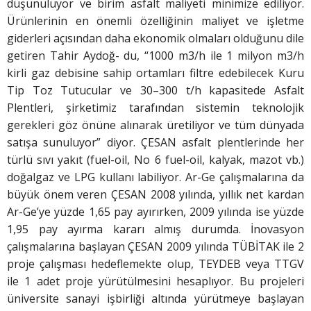
düşünülüyor ve birim asfalt maliyeti minimize ediliyor.
Ürünlerinin en önemli özelliğinin maliyet ve işletme
giderleri açısından daha ekonomik olmaları olduğunu dile
getiren Tahir Aydoğ- du, “1000 m3/h ile 1 milyon m3/h
kirli gaz debisine sahip ortamları filtre edebilecek Kuru
Tip Toz Tutucular ve 30–300 t/h kapasitede Asfalt
Plentleri, şirketimiz tarafından sistemin teknolojik
gerekleri göz önüne alınarak üretiliyor ve tüm dünyada
satışa sunuluyor” diyor. ÇESAN asfalt plentlerinde her
türlü sıvı yakıt (fuel-oil, No 6 fuel-oil, kalyak, mazot vb.)
doğalgaz ve LPG kullanı labiliyor. Ar-Ge çalışmalarına da
büyük önem veren ÇESAN 2008 yılında, yıllık net kardan
Ar-Ge’ye yüzde 1,65 pay ayırırken, 2009 yılında ise yüzde
1,95 pay ayırma kararı almış durumda. İnovasyon
çalışmalarına başlayan ÇESAN 2009 yılında TÜBİTAK ile 2
proje çalışması hedeflemekte olup, TEYDEB veya TTGV
ile 1 adet proje yürütülmesini hesaplıyor. Bu projeleri
üniversite sanayi işbirliği altında yürütmeye başlayan