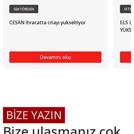
SEKTÖRDEN
VİTRİ
CESAN ihracatta cıtayı yukseltiyor
ELS L
YÜKS
Devamını oku
BİZE YAZIN
Bize ulaşmanız çok