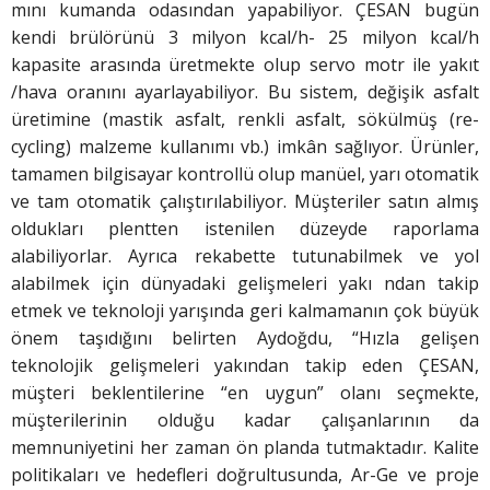
mını kumanda odasından yapabiliyor. ÇESAN bugün
kendi brülörünü 3 milyon kcal/h- 25 milyon kcal/h
kapasite arasında üretmekte olup servo motr ile yakıt
/hava oranını ayarlayabiliyor. Bu sistem, değişik asfalt
üretimine (mastik asfalt, renkli asfalt, sökülmüş (re-
cycling) malzeme kullanımı vb.) imkân sağlıyor. Ürünler,
tamamen bilgisayar kontrollü olup manüel, yarı otomatik
ve tam otomatik çalıştırılabiliyor. Müşteriler satın almış
oldukları plentten istenilen düzeyde raporlama
alabiliyorlar. Ayrıca rekabette tutunabilmek ve yol
alabilmek için dünyadaki gelişmeleri yakı ndan takip
etmek ve teknoloji yarışında geri kalmamanın çok büyük
önem taşıdığını belirten Aydoğdu, “Hızla gelişen
teknolojik gelişmeleri yakından takip eden ÇESAN,
müşteri beklentilerine “en uygun” olanı seçmekte,
müşterilerinin olduğu kadar çalışanlarının da
memnuniyetini her zaman ön planda tutmaktadır. Kalite
politikaları ve hedefleri doğrultusunda, Ar-Ge ve proje