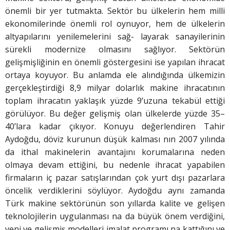
önemli bir yer tutmakta. Sektör bu ülkelerin hem milli
ekonomilerinde önemli rol oynuyor, hem de ülkelerin
altyapılarını yenilemelerini sağ- layarak sanayilerinin
sürekli modernize olmasını sağlıyor. Sektörün
gelişmişliğinin en önemli göstergesini ise yapılan ihracat
ortaya koyuyor. Bu anlamda ele alındığında ülkemizin
gerçekleştirdiği 8,9 milyar dolarlık makine ihracatının
toplam ihracatın yaklaşık yüzde 9‘uzuna tekabül ettiği
görülüyor. Bu değer gelişmiş olan ülkelerde yüzde 35–
40’lara kadar çıkıyor. Konuyu değerlendiren Tahir
Aydoğdu, döviz kurunun düşük kalması nın 2007 yılında
da ithal makinelerin avantajını korumalarına neden
olmaya devam ettiğini, bu nedenle ihracat yapabilen
firmaların iç pazar satışlarından çok yurt dışı pazarlara
öncelik verdiklerini söylüyor. Aydoğdu aynı zamanda
Türk makine sektörünün son yıllarda kalite ve gelişen
teknolojilerin uygulanması na da büyük önem verdiğini,
yeni ve gelişmiş modelleri imalat programı na kattığını ve