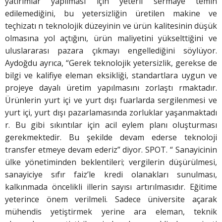
yatırımlar yapılması için yeterli sermaye temin
edilemediğini, bu yetersizliğin üretilen makine ve
teçhizatı n teknolojik düzeyinin ve ürün kalitesinin düşük
olmasına yol açtığını, ürün maliyetini yükselttiğini ve
uluslararası pazara çıkmayı engellediğini söylüyor.
Aydoğdu ayrıca, “Gerek teknolojik yetersizlik, gerekse de
bilgi ve kalifiye eleman eksikliği, standartlara uygun ve
projeye dayalı üretim yapılmasını zorlaştı rmaktadır.
Ürünlerin yurt içi ve yurt dışı fuarlarda sergilenmesi ve
yurt içi, yurt dışı pazarlamasında zorluklar yaşanmaktadı
r. Bu gibi sıkıntılar için acil eylem planı oluşturması
gerekmektedir. Bu şekilde devam ederse teknoloji
transfer etmeye devam ederiz” diyor. SPOT. “ Sanayicinin
ülke yönetiminden beklentileri; vergilerin düşürülmesi,
sanayiciye sıfır faiz’le kredi olanakları sunulması,
kalkınmada öncelikli illerin sayısı artırılmasıdır. Eğitime
yeterince önem verilmeli. Sadece üniversite açarak
mühendis yetiştirmek yerine ara eleman, teknik