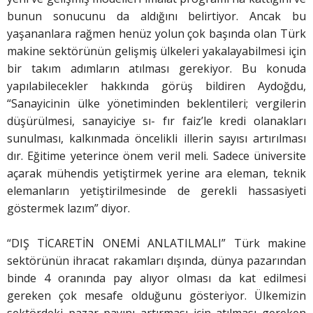
bunun sonucunu da aldığını belirtiyor. Ancak bu
yaşananlara rağmen henüz yolun çok başında olan Türk
makine sektörünün gelişmiş ülkeleri yakalayabilmesi için
bir takım adımların atılması gerekiyor. Bu konuda
yapılabilecekler hakkında görüş bildiren Aydoğdu,
“Sanayicinin ülke yönetiminden beklentileri; vergilerin
düşürülmesi, sanayiciye sı- fır faiz’le kredi olanakları
sunulması, kalkınmada öncelikli illerin sayısı artırılması
dır. Eğitime yeterince önem veril meli. Sadece üniversite
açarak mühendis yetiştirmek yerine ara eleman, teknik
elemanların yetiştirilmesinde de gerekli hassasiyeti
göstermek lazım” diyor.
“DIŞ TİCARETİN ONEMİ ANLATILMALI” Türk makine
sektörünün ihracat rakamları dışında, dünya pazarından
binde 4 oranında pay alıyor olması da kat edilmesi
gereken çok mesafe olduğunu gösteriyor. Ülkemizin
sektördeki pazar payını artırması için atılması gereken