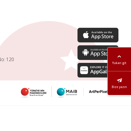
No: 120
Yukarı git
Bize yazın