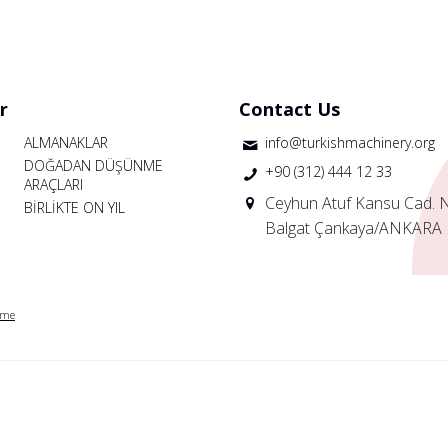
r
Contact Us
ALMANAKLAR
info@turkishmachinery.org
DOĞADAN DÜŞÜNME
+90 (312) 444 12 33
ARAÇLARI
Ceyhun Atuf Kansu Cad. 
BİRLİKTE ON YIL
Balgat Çankaya/ANKARA
rme