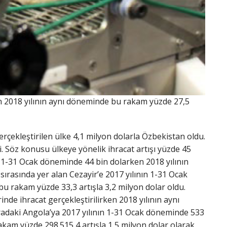
en 2018 yılının aynı döneminde bu rakam yüzde 27,5
rçekleştirilen ülke 4,1 milyon dolarla Özbekistan oldu.
i. Söz konusu ülkeye yönelik ihracat artışı yüzde 45
ın 1-31 Ocak döneminde 44 bin dolarken 2018 yılının
ırasında yer alan Cezayir’e 2017 yılının 1-31 Ocak
bu rakam yüzde 33,3 artışla 3,2 milyon dolar oldu.
de ihracat gerçekleştirilirken 2018 yılının aynı
ıradaki Angola’ya 2017 yılının 1-31 Ocak döneminde 533
akam yüzde 298.515,4 artışla 1,5 milyon dolar olarak