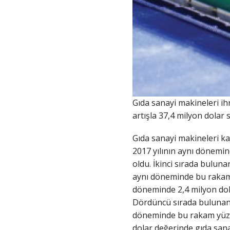
Gıda sanayi makineleri ih
artışla 37,4 milyon dolar 
Gıda sanayi makineleri ka
2017 yılının aynı dönemind
oldu. İkinci sırada bulun
aynı döneminde bu rakam y
döneminde 2,4 milyon dola
Dördüncü sırada bulunan I
döneminde bu rakam yüzde 
dolar değerinde gıda sana