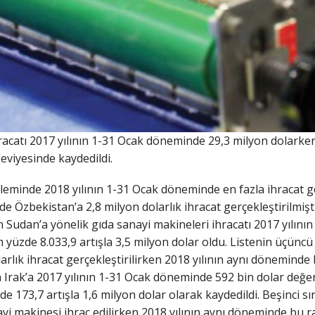
racatı 2017 yılının 1-31 Ocak döneminde 29,3 milyon dolark
seviyesinde kaydedildi.
leminde 2018 yılının 1-31 Ocak döneminde en fazla ihracat ge
e Özbekistan’a 2,8 milyon dolarlık ihracat gerçekleştirilmişt
an Sudan’a yönelik gıda sanayi makineleri ihracatı 2017 yılın
üzde 8.033,9 artışla 3,5 milyon dolar oldu. Listenin üçüncü s
rlık ihracat gerçekleştirilirken 2018 yılının aynı döneminde 
rak’a 2017 yılının 1-31 Ocak döneminde 592 bin dolar değerin
173,7 artışla 1,6 milyon dolar olarak kaydedildi. Beşinci s
yi makinesi ihraç edilirken 2018 yılının aynı döneminde bu r