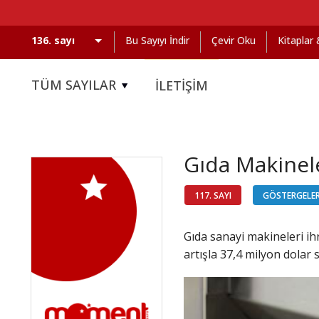
Bu Sayıyı İndir
Çevir Oku
Kitaplar
TÜM SAYILAR
İLETİŞİM
Gıda Makinel
117. SAYI
GÖSTERGELE
Gıda sanayi makineleri ih
artışla 37,4 milyon dolar 