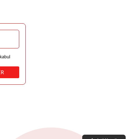
kabul
ER