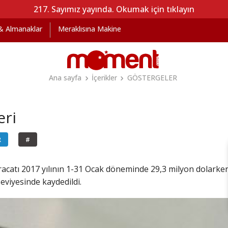
217. Sayımız yayında. Okumak için tıklayın
 & Almanaklar
Meraklısına Makine
Ana sayfa
İçerikler
GÖSTERGELER
eri
R
#
racatı 2017 yılının 1-31 Ocak döneminde 29,3 milyon dolark
seviyesinde kaydedildi.