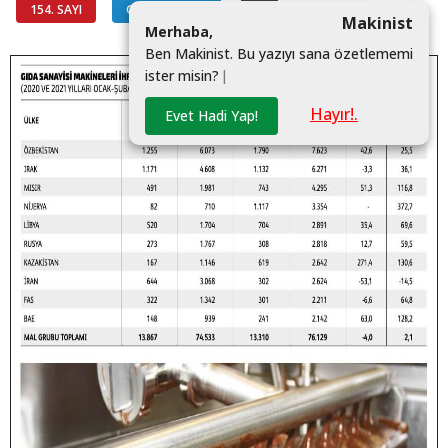
154. SAYI
GÖSTERGELER
#
Makinist
M
e
r
h
a
b
a
,
B
e
n
M
a
k
i
n
i
s
t
.
B
u
y
a
z
ı
y
ı
s
a
n
a
ö
z
e
t
l
e
m
e
m
i
i
s
t
e
r
m
i
s
i
n
?
|
Hayır!.
Evet Hadi Yap!